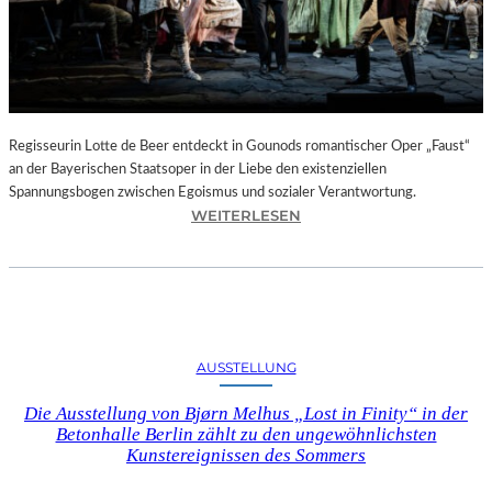
T
E
L
E
T
Z
T
Regisseurin Lotte de Beer entdeckt in Gounods romantischer Oper „Faust“
E
an der Bayerischen Staatsoper in der Liebe den existenziellen
S
Spannungsbogen zwischen Egoismus und sozialer Verantwortung.
E
:
WEITERLESEN
K
O
U
P
N
E
D
R
E
N
–
K
AUSSTELLUNG
E
R
I
I
Die Ausstellung von Bjørn Melhus „Lost in Finity“ in der
N
T
Betonhalle Berlin zählt zu den ungewöhnlichsten
E
I
Kunstereignissen des Sommers
G
K
A
–