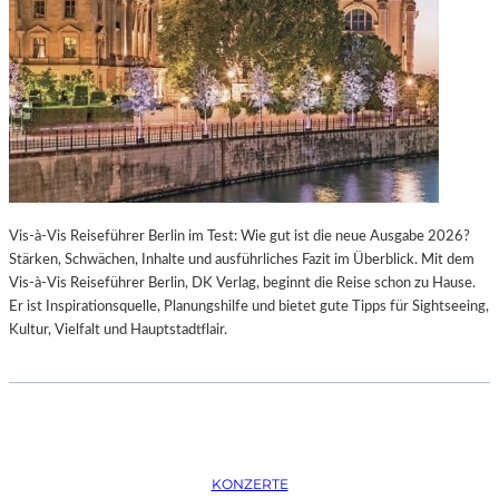
K
S
T
O
I
P
O
E
N
R
M
I
I
N
T
M
H
Ü
A
N
Vis-à-Vis Reiseführer Berlin im Test: Wie gut ist die neue Ausgabe 2026?
M
C
Stärken, Schwächen, Inhalte und ausführliches Fazit im Überblick. Mit dem
B
H
Vis-à-Vis Reiseführer Berlin, DK Verlag, beginnt die Reise schon zu Hause.
U
E
Er ist Inspirationsquelle, Planungshilfe und bietet gute Tipps für Sightseeing,
R
N
Kultur, Vielfalt und Hauptstadtflair.
G
–
S
O
O
P
I
E
N
R
T
N
E
F
KONZERTE
R
E