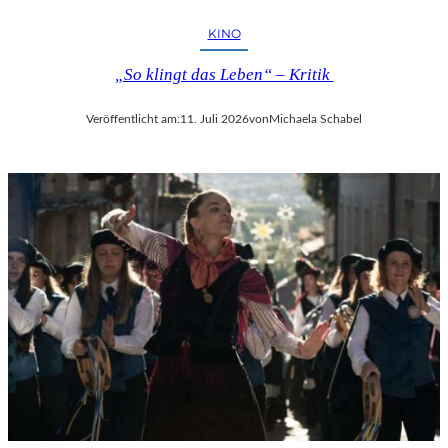
KINO
„So klingt das Leben“ – Kritik
Veröffentlicht am:
11. Juli 2026
von
Michaela Schabel