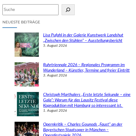
S
u
c
NEUESTE BEITRÄGE
h
e
Lisa Pufahl in der Galerie Kunstwerk Landshut
n
„Zwischen den Stühlen“ – Ausstellungsbericht
5. August 2026
Ruhrtriennale 2026 – Regionales Programm im
Wunderland – Künstler, Termine und freier Eintritt
3. August 2026
Christoph Marthalers „Erste letzte Sekunde – eine
Gala“: Warum für das Lausitz Festival diese
Koproduktion mit Hamburg so interessant ist.
1. August 2026
Opernkritik – Charles Gounods „Faust“ an der
Bayerischen Staatsoper in München –
Opernfestspiele 2026