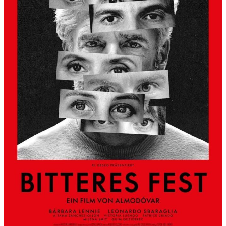
S
L
B
E
R
G
A
L
S
K
Ü
N
S
T
L
E
R
H
A
U
S