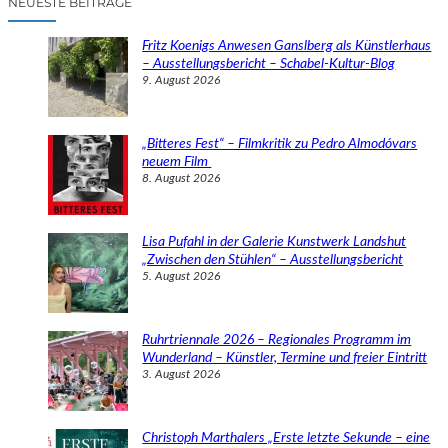
NEUESTE BEITRÄGE
h
e
Fritz Koenigs Anwesen Ganslberg als Künstlerhaus
n
– Ausstellungsbericht – Schabel-Kultur-Blog
9. August 2026
„Bitteres Fest“ – Filmkritik zu Pedro Almodóvars
neuem Film
8. August 2026
Lisa Pufahl in der Galerie Kunstwerk Landshut
„Zwischen den Stühlen“ – Ausstellungsbericht
5. August 2026
Ruhrtriennale 2026 – Regionales Programm im
Wunderland – Künstler, Termine und freier Eintritt
3. August 2026
Christoph Marthalers „Erste letzte Sekunde – eine