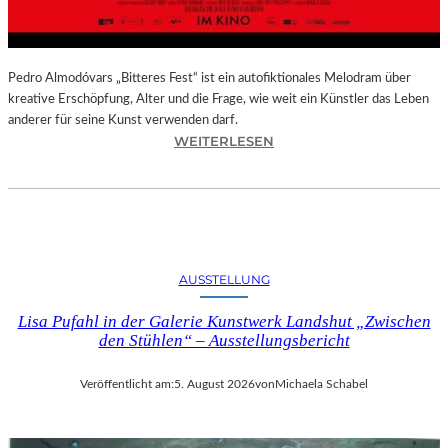
–
A
U
S
Pedro Almodóvars „Bitteres Fest“ ist ein autofiktionales Melodram über
S
kreative Erschöpfung, Alter und die Frage, wie weit ein Künstler das Leben
T
anderer für seine Kunst verwenden darf.
E
:
WEITERLESEN
L
„
L
B
U
I
N
T
G
T
S
E
AUSSTELLUNG
B
R
E
E
Lisa Pufahl in der Galerie Kunstwerk Landshut „Zwischen
R
S
den Stühlen“ – Ausstellungsbericht
I
F
C
E
Veröffentlicht am:
5. August 2026
von
Michaela Schabel
H
S
T
T
–
“