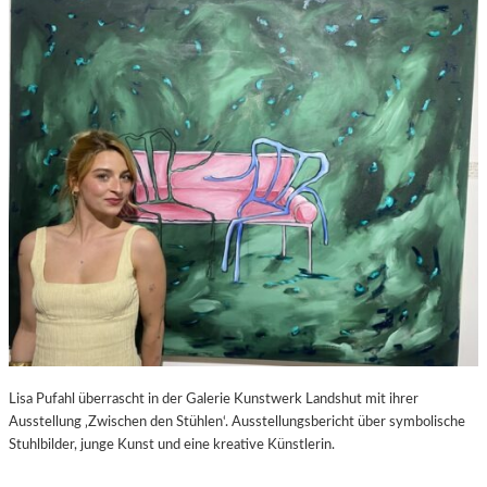
S
–
C
F
H
I
A
L
B
M
E
K
L
R
-
I
K
T
U
I
L
K
T
Z
U
U
R
P
-
E
B
D
L
R
O
O
Lisa Pufahl überrascht in der Galerie Kunstwerk Landshut mit ihrer
G
A
Ausstellung ‚Zwischen den Stühlen‘. Ausstellungsbericht über symbolische
L
Stuhlbilder, junge Kunst und eine kreative Künstlerin.
M