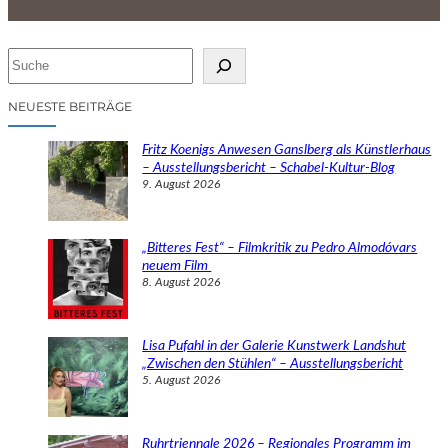
S
u
c
NEUESTE BEITRÄGE
h
e
Fritz Koenigs Anwesen Ganslberg als Künstlerhaus
n
– Ausstellungsbericht – Schabel-Kultur-Blog
9. August 2026
„Bitteres Fest“ – Filmkritik zu Pedro Almodóvars
neuem Film
8. August 2026
Lisa Pufahl in der Galerie Kunstwerk Landshut
„Zwischen den Stühlen“ – Ausstellungsbericht
5. August 2026
Ruhrtriennale 2026 – Regionales Programm im