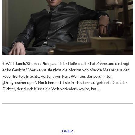
H
Ü
E
B
I
E
B
R
E
E
N
I
A
S
K
P
U
R
T
I
©Wild Bunch/Stephan Pick „…und der Haifisch, der hat Zähne und die trägt
-
N
er im Gesicht“. Wer kennt sie nicht die Moritat von Mackie Messer aus der
T
Z
Feder Bertolt Brechts, vertont von Kurt Weill aus der berühmten
R
E
„Dreigroschenoper“. Noch immer ist sie in Theatern aufgeführt. Doch der
A
S
Dichter, der durch Kunst die Welt verändern wollte, hat…
I
S
N
I
I
N
N
N
G
E
“
N
–
OPER
I