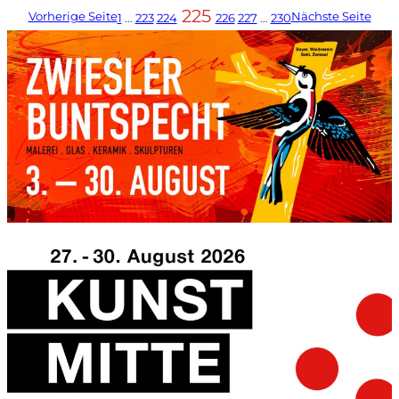
225
Vorherige Seite
Nächste Seite
1
…
223
224
226
227
…
230