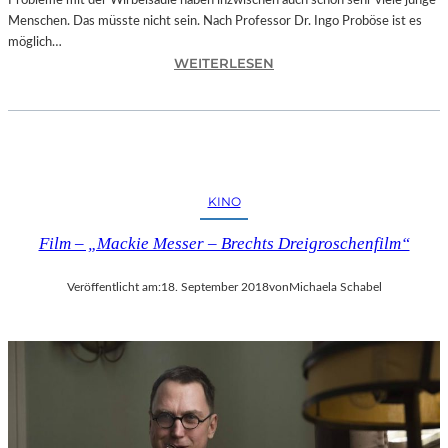
Probleme mit der Wirbelsäule haben inzwischen auch schon sehr viele junge
D
Menschen. Das müsste nicht sein. Nach Professor Dr. Ingo Proböse ist es
O
möglich…
K
:
WEITERLESEN
U
I
M
N
E
G
N
O
T
F
A
R
T
KINO
O
I
B
O
Film – „Mackie Messer – Brechts Dreigroschenfilm“
Ö
N
S
„
Veröffentlicht am:
18. September 2018
von
Michaela Schabel
E
I
„
C
B
E
A
A
N
G
D
E
S
D
C
“