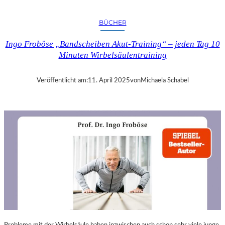
A
N
BÜCHER
D
R
Ingo Froböse „Bandscheiben Akut-Training“ – jeden Tag 10
A
Minuten Wirbelsäulentraining
S
E
L
Veröffentlicht am:
11. April 2025
von
Michaela Schabel
L
S
E
I
N
F
Ü
H
L
S
A
M
E