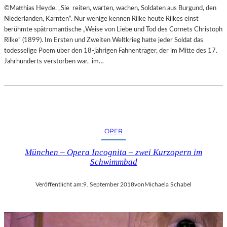
©Matthias Heyde. „Sie reiten, warten, wachen, Soldaten aus Burgund, den
L
Niederlanden, Kärnten“. Nur wenige kennen Rilke heute Rilkes einst
S
berühmte spätromantische „Weise von Liebe und Tod des Cornets Christoph
Ä
Rilke“ (1899). Im Ersten und Zweiten Weltkrieg hatte jeder Soldat das
U
todesselige Poem über den 18-jährigen Fahnenträger, der im Mitte des 17.
L
Jahrhunderts verstorben war, im…
E
N
T
R
A
I
N
OPER
I
N
München – Opera Incognita – zwei Kurzopern im
G
Schwimmbad
Veröffentlicht am:
9. September 2018
von
Michaela Schabel