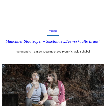
I
F
F
E
L
T
OPER
U
R
Münchner Staatsoper – Smetanas „Die verkaufte Braut“
M
“
Veröffentlicht am:
26. Dezember 2018
von
Michaela Schabel