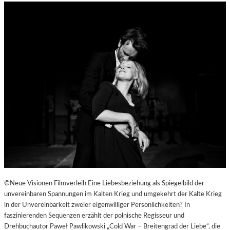
©Neue Visionen Filmverleih Eine Liebesbeziehung als Spiegelbild der
unvereinbaren Spannungen im Kalten Krieg und umgekehrt der Kalte Krieg
in der Unvereinbarkeit zweier eigenwilliger Persönlichkeiten? In
faszinierenden Sequenzen erzählt der polnische Regisseur und
Drehbuchautor Paweł Pawlikowski „Cold War – Breitengrad der Liebe“, die