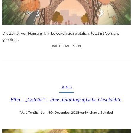
T
I
V
A
L
F
Die Zeiger von Hannahs Uhr bewegen sich plötzlich. Jetzt ist Vorsicht
E
geboten…
I
:
WEITERLESEN
E
S
R
.
T
J
4
.
0
K
-
I
KINO
J
N
Ä
G
Film – „Colette“ – eine autobiografische Geschichte
H
„
R
D
I
Veröffentlicht am:
30. Dezember 2018
von
Michaela Schabel
I
G
E
E
Z
S