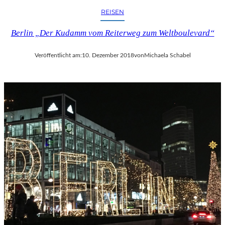
REISEN
Berlin „Der Kudamm vom Reiterweg zum Weltboulevard“
Veröffentlicht am:
10. Dezember 2018
von
Michaela Schabel