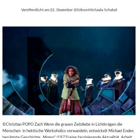
Veröffentlicht am:
22. Dezember 2018
von
Michaela Schabel
©Christian POPO Zach Wenn die grauen Zeitdiebe in Lichtkrägen die
Menschen in hektische Workoholics verwandeln, entwickelt Michael Endes
berühmte Geschichte „Momo“ (1973) eine faszinierende Aktualität. Arbeit