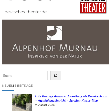
S
u
c
NEUESTE BEITRÄGE
h
e
Fritz Koenigs Anwesen Ganslberg als Künstlerhaus
n
– Ausstellungsbericht – Schabel-Kultur-Blog
9. August 2026