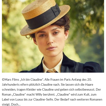
E
J
I
U
T
B
-
I
A
L
G
Ä
E
U
N
M
T
E
N
–
J
A
G
D
U
©Mars Films „Ich bin Claudine“. Alle Frauen im Paris Anfang des 20.
M
Jahrhunderts eifern plötzlich Claudine nach. Sie lassen sich die Haare
D
schneiden, tragen Kleider wie Claudine und geben sich selbstbewusst. Der
E
Roman „Claudine“ macht Willy berühmt. „Claudine“ wird zum Kult, zum
N
Label von Luxus bis zur Claudine-Seife. Der Bedarf nach weiteren Romanen
E
steigt. Doch…