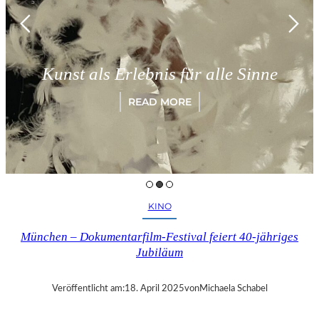
Kunst als Erlebnis für alle Sinne
READ MORE
KINO
München – Dokumentarfilm-Festival feiert 40-jähriges
Jubiläum
Veröffentlicht am:
18. April 2025
von
Michaela Schabel