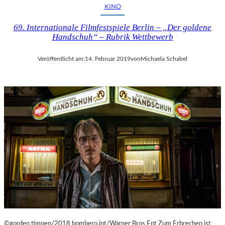
I
KINO
E
N
69. Internationale Filmfestspiele Berlin – „Der goldene
V
Handschuh“ – Rubrik Wettbewerb
O
N
Veröffentlicht am:
14. Februar 2019
von
Michaela Schabel
O
L
I
V
E
R
M
U
M
M
I
N
D
E
R
©gorden timpen/2018 bombero.int/Warner Bros Ent Zum Erbrechen ist
G