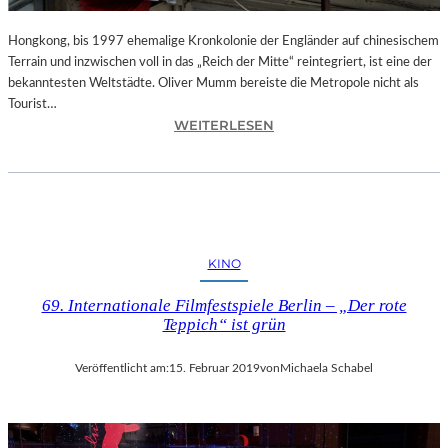
C
K
Hongkong, bis 1997 ehemalige Kronkolonie der Engländer auf chinesischem
D
Terrain und inzwischen voll in das „Reich der Mitte“ reintegriert, ist eine der
E
bekanntesten Weltstädte. Oliver Mumm bereiste die Metropole nicht als
S
Tourist…
D
:
WEITERLESEN
I
L
R
A
I
N
G
D
I
S
E
H
KINO
R
U
E
T
69. Internationale Filmfestspiele Berlin – „Der rote
N
–
Teppich“ ist grün
S
„
“
H
Veröffentlicht am:
15. Februar 2019
von
Michaela Schabel
–
O
E
N
I
G
N
K