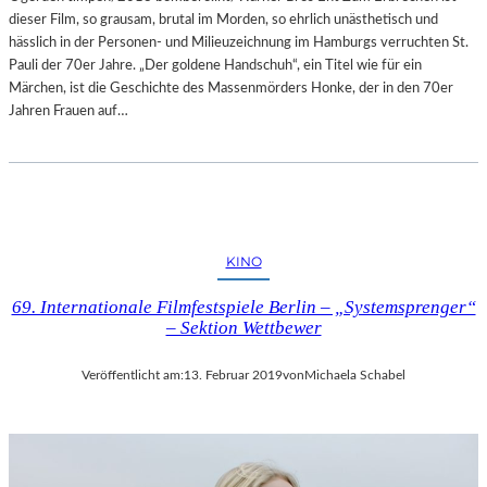
dieser Film, so grausam, brutal im Morden, so ehrlich unästhetisch und
A
hässlich in der Personen- und Milieuzeichnung im Hamburgs verruchten St.
L
Pauli der 70er Jahre. „Der goldene Handschuh“, ein Titel wie für ein
E
Märchen, ist die Geschichte des Massenmörders Honke, der in den 70er
R
Jahren Frauen auf…
I
E
L
I
T
V
A
KINO
I
69. Internationale Filmfestspiele Berlin – „Systemsprenger“
– Sektion Wettbewer
Veröffentlicht am:
13. Februar 2019
von
Michaela Schabel