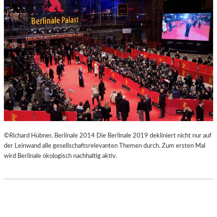
E
O
W
N
U
G
N
V
D
E
E
R
R
T
B
I
A
K
R
A
E
L
H
“
O
–
©Richard Hübner, Berlinale 2014 Die Berlinale 2019 dekliniert nicht nur auf
M
F
der Leinwand alle gesellschaftsrelevanten Themen durch. Zum ersten Mal
M
O
wird Berlinale ökologisch nachhaltig aktiv.
A
T
G
O
E
G
R
A
F