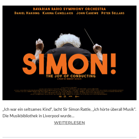
„Ich war ein seltsames Kind“, lacht Sir Simon Rattle, „ich hörte überall Musik“.
Die Musikbibliothek in Liverpool wurde…
:
WEITERLESEN
B
E