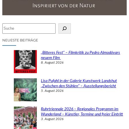
S
u
c
NEUESTE BEITRÄGE
h
e
„Bitteres Fest“ – Filmkritik zu Pedro Almodóvars
n
neuem Film
8. August 2026
Lisa Pufahl in der Galerie Kunstwerk Landshut
„Zwischen den Stühlen“ – Ausstellungsbericht
5. August 2026
Ruhrtriennale 2026 – Regionales Programm im
Wunderland – Künstler, Termine und freier Eintritt
3. August 2026