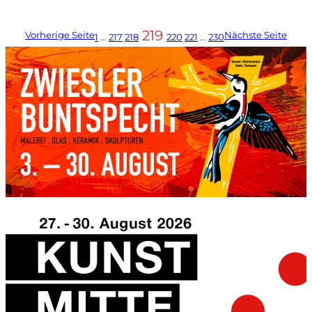
219
Vorherige Seite
Nächste Seite
1
…
217
218
220
221
…
230