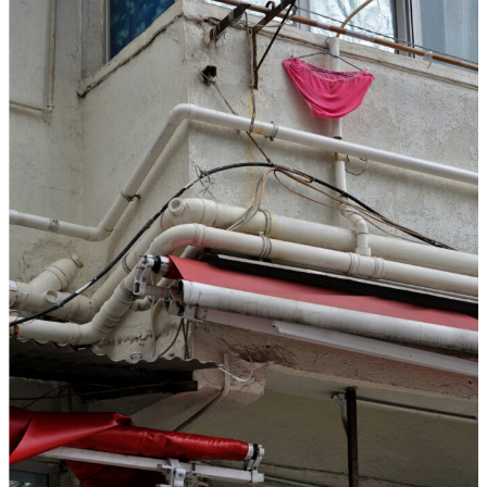
T
A
R
F
I
L
M
-
„
S
I
M
O
N
!
–
V
O
M
G
L
Ü