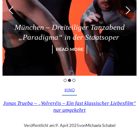
München – Dreiteiliger Tanzabend
„Paradigma“ in der Staatsoper
READ MORE
KINO
Jonas Trueba – „Volveréis – Ein fast klassischer Liebesfilm“
nur umgekehrt
Veröffentlicht am:
9. April 2025
von
Michaela Schabel