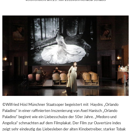
©Wilfried Hösl Münchner Staatsoper begeistert mit Haydns „Orlando
Paladino“ in einer raffinierten Inszenierung von Axel Hanisch „Orlando
Paladino“ beginnt wie ein Liebesschulze der 50er Jahre. „Medoro und
Angelica“ schmachten auf dem Filmplakat. Der Film zur Ouvertüre indes
zeigt sehr eindeutig das Liebesleben der alten Kinobetreiber, starker Tobak