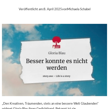
B
A
Veröffentlicht am:
8. April 2025
von
Michaela Schabel
–
„
V
O
L
V
E
R
É
I
S
–
E
I
N
F
A
S
„Den Kreativen, Träumenden, stets an eine bessere Welt Glaubenden“
T
widmet Gloria Blau ihren Gedichtband. Bekannt ist sie…