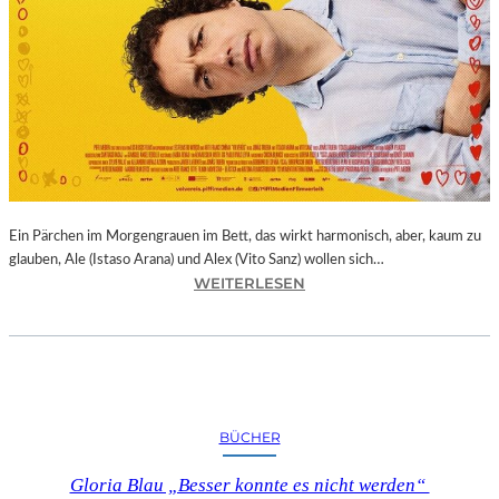
Ein Pärchen im Morgengrauen im Bett, das wirkt harmonisch, aber, kaum zu
glauben, Ale (Istaso Arana) und Alex (Vito Sanz) wollen sich…
:
WEITERLESEN
J
O
N
A
S
T
BÜCHER
R
U
Gloria Blau „Besser konnte es nicht werden“
E