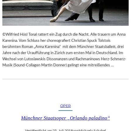
“
N
N
T
U
E
R
E
U
S
M
N
©Wilfried Hösl Tonal rattert ein Zug durch die Nacht. Alle trauern um Anna
G
I
Karenina. Vom Schluss her choreografiert Christian Spuck Tolstois
E
C
berühmten Roman „Anna Karenina“ mit dem Münchner Staatsballett, drei
K
H
Jahre nach der Uraufführung in Zürich zum ersten Mal in Deutschland. Im
E
T
Wechsel von Lutoslawskis Dissonanzen und Rachmaninows Herz-Schmerz-
H
W
Musik (Sound-Collagen Martin Donner) gelingt eine mitreißendes …
R
E
T
R
D
E
N
“
OPER
Münchner Staatsoper „Orlando paladino“
Veröffentlicht am:
25. Juli 2018
von
Michaela Schabel