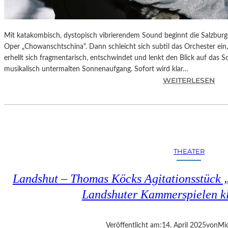
Mit katakombisch, dystopisch vibrierendem Sound beginnt die Salzburg
Oper „Chowanschtschina“. Dann schleicht sich subtil das Orchester ein
erhellt sich fragmentarisch, entschwindet und lenkt den Blick auf das 
musikalisch untermalten Sonnenaufgang. Sofort wird klar…
:
WEITERLESEN
S
A
L
Z
B
U
THEATER
R
G
Landshut – Thomas Köcks Agitationsstück „u
–
M
Landshuter Kammerspielen kl
O
D
E
Veröffentlicht am:
14. April 2025
von
Mic