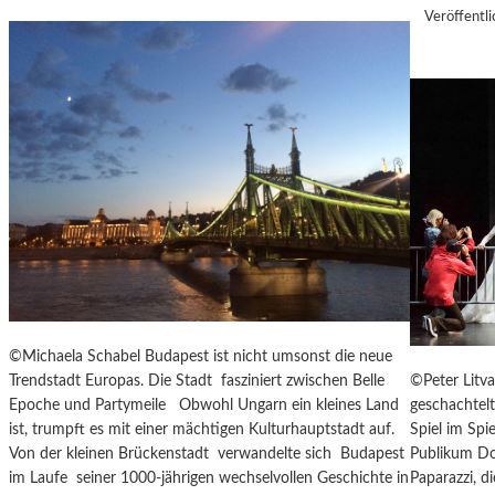
I
M
Veröffentli
N
A
S
S
Z
K
E
Ö
N
C
I
K
E
S
R
A
T
G
Z
I
U
T
R
A
E
T
R
I
©Michaela Schabel Budapest ist nicht umsonst die neue
Ö
O
©Peter Litva
Trendstadt Europas. Die Stadt fasziniert zwischen Belle
F
N
geschachtel
Epoche und Partymeile Obwohl Ungarn ein kleines Land
F
S
Spiel im Spi
ist, trumpft es mit einer mächtigen Kulturhauptstadt auf.
N
S
Publikum Don
Von der kleinen Brückenstadt verwandelte sich Budapest
U
T
Paparazzi, d
im Laufe seiner 1000-jährigen wechselvollen Geschichte in
N
Ü