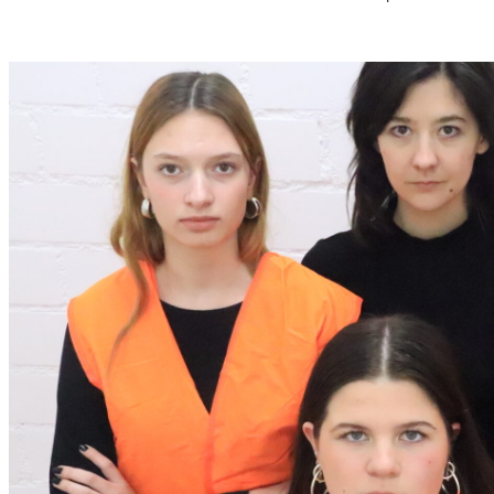
S
T
M
U
S
S
O
R
G
S
K
I
S
„
C
H
O
W
A
N