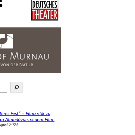
teres Fest“ – Filmkritik zu
ro Almodóvars neuem Film
ugust 2026