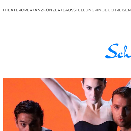
THEATER
OPER
TANZ
KONZERTE
AUSSTELLUNG
KINO
BUCH
REISEN