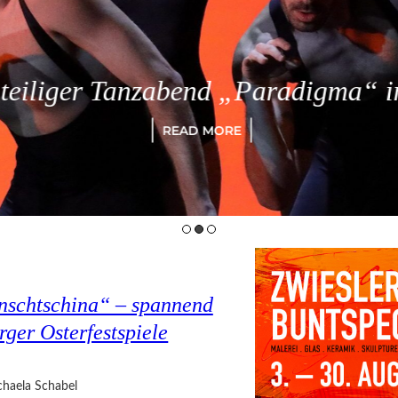
eiliger Tanzabend „Paradigma“ in
READ MORE
nschtschina“ – spannend
rger Osterfestspiele
haela Schabel