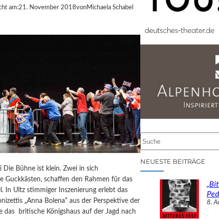
cht am:
21. November 2018
von
Michaela Schabel
S
u
c
NEUESTE BEITRÄGE
i Die Bühne ist klein. Zwei in sich
h
te Guckkästen, schaffen den Rahmen für das
e
„Bit
el. In Ultz stimmiger Inszenierung erlebt das
n
Ped
izettis „Anna Bolena“ aus der Perspektive der
8. A
ie das britische Königshaus auf der Jagd nach