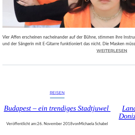
S
C
H
T
S
C
Vier Affen erscheinen nacheinander auf der Bühne, stimmen ihre Instr
H
und der Sängerin mit E-Gitarre funktioniert das nicht. Die Masken mü
I
:
WEITERLESEN
N
L
A
A
“
N
–
D
S
S
P
H
REISEN
A
U
N
T
Budapest – ein trendiges Stadtjuwel
Land
N
–
Doniz
E
T
N
H
Veröffentlicht am:
26. November 2018
von
Michaela Schabel
D
O