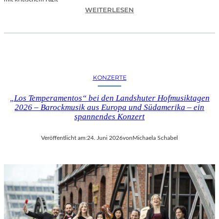
I
:
WEITERLESEN
L
H
M
A
M
N
I
N
T
E
B
S
I
KONZERTE
H
R
O
G
„Los Temperamentos“ bei den Landshuter Hofmusiktagen
F
I
2026 – Barockmusik aus Europa und Südamerika – ein
B
spannendes Konzert
T
A
M
U
I
Veröffentlicht am:
24. Juni 2026
von
Michaela Schabel
E
N
R
I
„
C
A
H
L
M
L
A
E
Y
R