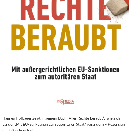
N
E
U
E
R
E
X
P
E
R
I
M
E
N
T
E
L
L
E
Hannes Hofbauer zeigt in seinem Buch „Aller Rechte beraubt“, wie sich
R
Länder „Mit EU-Sanktionen zum autoritären Staat“ verändern – Rezension
F
mit kritischem Fazit