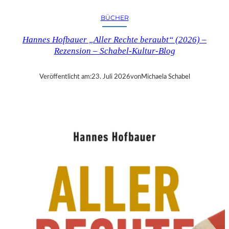
R
Y
BÜCHER
T
I
Hannes Hofbauer „Aller Rechte beraubt“ (2026) –
M
Rezension – Schabel-Kultur-Blog
E
“
–
Veröffentlicht am:
23. Juli 2026
von
Michaela Schabel
S
A
N
D
R
A
W
O
L
L
N
E
R
S