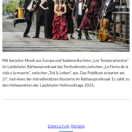
R
R
E
C
H
T
E
B
E
R
A
Mit barocker Musik aus Europa und Südamerika loten „Los Temperamentos“
U
im Landshuter Rathausprunksaal das Festivalmotto zwischen „La Fiesta de la
B
vida y la muerte“, zwischen „Tod & Leben“, aus. Das Publikum erwartet am
T
27. Juni eines der mitreißendsten Konzerte im Rathausprunksaal. Es zählt zu
“
den Höhepunkten der Landshuter Hofmusiktage 2026.
(
2
0
2
6
)
ESSKULTUR
, 
REISEN
–