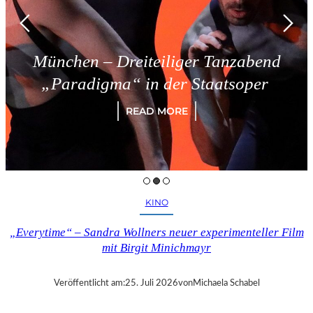
München – Dreiteiliger Tanzabend
„Paradigma“ in der Staatsoper
READ MORE
KINO
„Everytime“ – Sandra Wollners neuer experimenteller Film
mit Birgit Minichmayr
Veröffentlicht am:
25. Juli 2026
von
Michaela Schabel