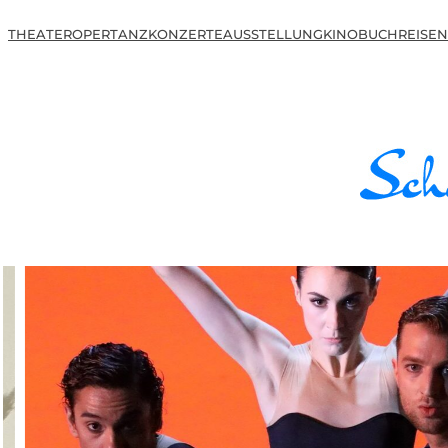
THEATER
OPER
TANZ
KONZERTE
AUSSTELLUNG
KINO
BUCH
REISEN