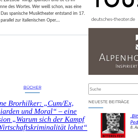
inne des Wortes. Wer weiß schon, was eine
? Das spanische Musiktheater entstand im 17.
parallel zur italienischen Oper.…
S
BÜCHER
u
c
ne Brorhilker: „Cum/Ex,
NEUESTE BEITRÄGE
h
liarden und Moral“ – eine
e
„Bit
sion „Warum sich der Kampf
n
Ped
irtschaftskriminalität lohnt“
8. A