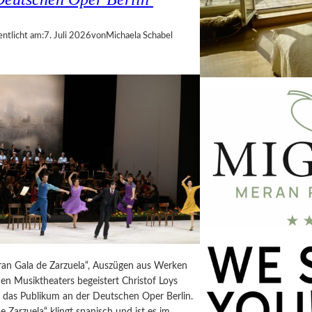
entlicht am:
7. Juli 2026
von
Michaela Schabel
Gran Gala de Zarzuela“, Auszügen aus Werken
en Musiktheaters begeistert Christof Loys
g das Publikum an der Deutschen Oper Berlin.
e Zarzuela“ klingt spanisch und ist es im