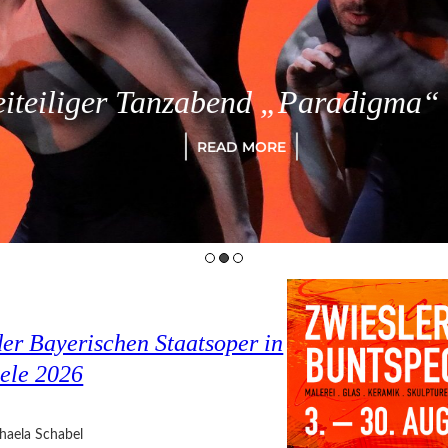
eiliger Tanzabend „Paradigma“ in
READ MORE
er Bayerischen Staatsoper in
ele 2026
haela Schabel