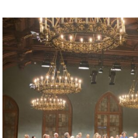
H
A
R
L
E
S
G
O
U
N
O
D
S
„
F
A
U
S
T
“