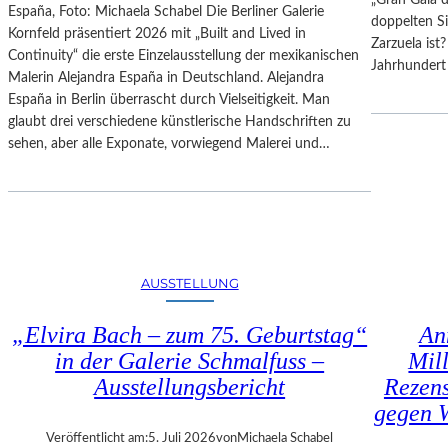
España, Foto: Michaela Schabel Die Berliner Galerie
H
F
doppelten S
Kornfeld präsentiert 2026 mit „Built and Lived in
E
E
Zarzuela ist
Continuity“ die erste Einzelausstellung der mexikanischen
S
S
Jahrhundert 
Malerin Alejandra España in Deutschland. Alejandra
T
T
España in Berlin überrascht durch Vielseitigkeit. Man
E
S
glaubt drei verschiedene künstlerische Handschriften zu
R
P
sehen, aber alle Exponate, vorwiegend Malerei und…
P
I
I
E
E
L
T
E
R
2
O
0
E
2
AUSSTELLUNG
P
6
A
„Elvira Bach – zum 75. Geburtstag“
An
O
in der Galerie Schmalfuss –
Mil
L
Ausstellungsbericht
Rezen
O
gegen W
–
L
Veröffentlicht am:
5. Juli 2026
von
Michaela Schabel