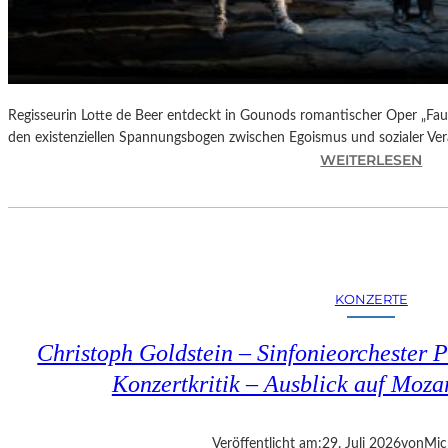
Regisseurin Lotte de Beer entdeckt in Gounods romantischer Oper „Faus
den existenziellen Spannungsbogen zwischen Egoismus und sozialer Ve
:
WEITERLESEN
O
P
E
R
N
K
KONZERTE
R
I
Christoph Goldstein – Sinfonieorchester P
T
I
Konzertkritik – Ausblick auf Moza
K
–
C
Veröffentlicht am:
29. Juli 2026
von
Mic