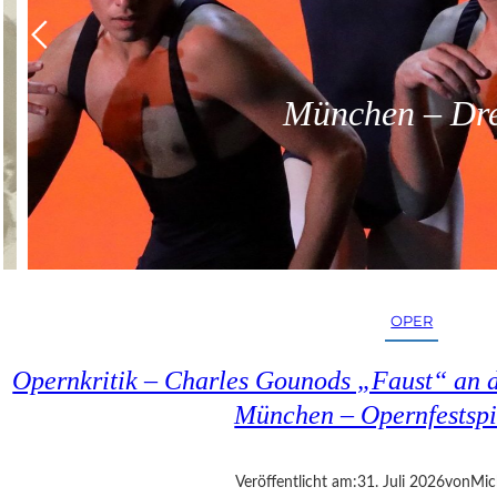
München – Dreit
OPER
Opernkritik – Charles Gounods „Faust“ an d
München – Opernfestspi
Veröffentlicht am:
31. Juli 2026
von
Mic