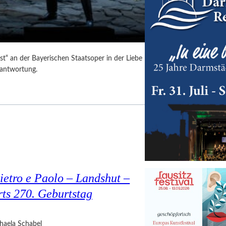
t“ an der Bayerischen Staatsoper in der Liebe
rantwortung.
ietro e Paolo – Landshut –
rts 270. Geburtstag
haela Schabel