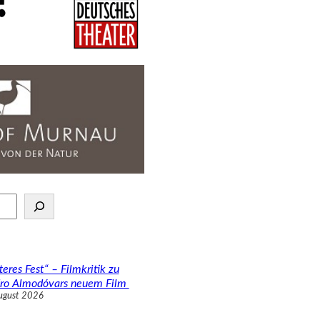
teres Fest“ – Filmkritik zu
ro Almodóvars neuem Film
ugust 2026