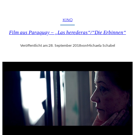
KINO
Film aus Paraquay – „Las herederas“/“Die Erbinnen“
Veröffentlicht am:
28. September 2018
von
Michaela Schabel