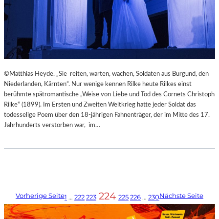
©Matthias Heyde. „Sie reiten, warten, wachen, Soldaten aus Burgund, den
Niederlanden, Kärnten“. Nur wenige kennen Rilke heute Rilkes einst
berühmte spätromantische „Weise von Liebe und Tod des Cornets Christoph
Rilke“ (1899). Im Ersten und Zweiten Weltkrieg hatte jeder Soldat das
todesselige Poem über den 18-jährigen Fahnenträger, der im Mitte des 17.
Jahrhunderts verstorben war, im…
224
Vorherige Seite
Nächste Seite
1
…
222
223
225
226
…
230