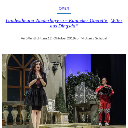
OPER
Landestheater Niederbayern – Künnekes Operette „Vetter
aus Dingsda“
Veröffentlicht am:
12. Oktober 2018
von
Michaela Schabel