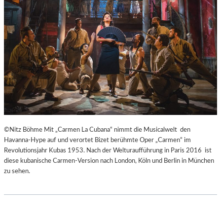
H
Ü
E
B
I
E
B
R
E
E
N
I
A
S
K
P
U
R
T
I
-
N
T
Z
©Nitz Böhme Mit „Carmen La Cubana“ nimmt die Musicalwelt den
R
E
Havanna-Hype auf und verortet Bizet berühmte Oper „Carmen“ im
A
S
Revolutionsjahr Kubas 1953. Nach der Welturaufführung in Paris 2016 ist
I
S
diese kubanische Carmen-Version nach London, Köln und Berlin in München
N
I
zu sehen.
I
N
N
N
G
E
“
N
–
I