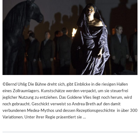
©Bernd Uhlig Die Bühne dreht sich, gibt Einblicke in die riesigen Hallen
eines Zollraumlagers. Kunstschätze werden verpackt, um sie steuerfrei
jeglicher Nutzung zu entziehen. Das Goldene Vlies liegt noch herum, wird
noch gebraucht. Geschickt verweist so Andrea Breth auf den damit
verbundenen Medea-Mythos und dessen Rezeptionsgeschichte in über 300
Variationen. Unter ihrer Regie präsentiert sie …