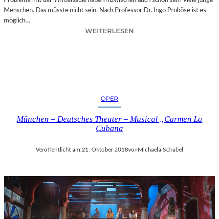
Probleme mit der Wirbelsäule haben inzwischen auch schon sehr viele junge
D
Menschen. Das müsste nicht sein. Nach Professor Dr. Ingo Proböse ist es
O
möglich…
K
:
WEITERLESEN
U
I
M
N
E
G
N
O
T
F
A
R
T
OPER
O
I
B
O
München – Deutsches Theater – Musical „Carmen La
Ö
N
Cubana
S
„
E
I
Veröffentlicht am:
21. Oktober 2018
von
Michaela Schabel
„
C
B
E
A
A
N
G
D
E
S
D
C
“