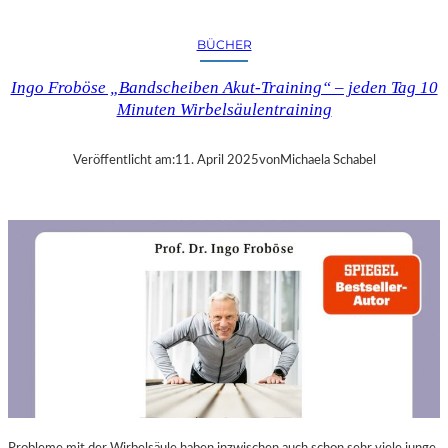
A
N
BÜCHER
D
R
Ingo Froböse „Bandscheiben Akut-Training“ – jeden Tag 10
A
Minuten Wirbelsäulentraining
S
E
L
Veröffentlicht am:
11. April 2025
von
Michaela Schabel
L
S
E
I
N
F
Ü
H
L
S
A
M
E