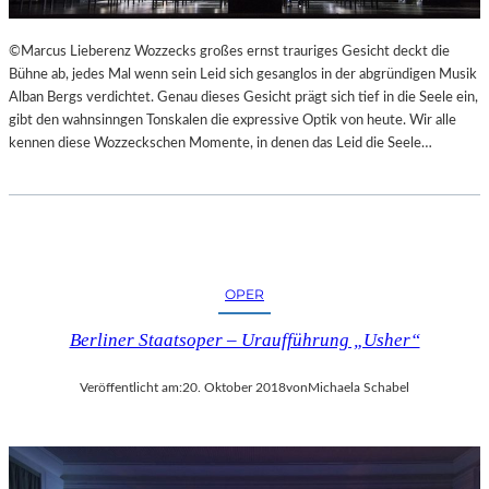
L
S
©Marcus Lieberenz Wozzecks großes ernst trauriges Gesicht deckt die
Ä
Bühne ab, jedes Mal wenn sein Leid sich gesanglos in der abgründigen Musik
U
Alban Bergs verdichtet. Genau dieses Gesicht prägt sich tief in die Seele ein,
L
gibt den wahnsinngen Tonskalen die expressive Optik von heute. Wir alle
E
kennen diese Wozzeckschen Momente, in denen das Leid die Seele…
N
T
R
A
I
N
OPER
I
N
Berliner Staatsoper – Uraufführung „Usher“
G
Veröffentlicht am:
20. Oktober 2018
von
Michaela Schabel