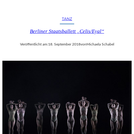
TANZ
Berliner Staatsballett „Celis/Eyal“
Veröffentlicht am:
18. September 2018
von
Michaela Schabel