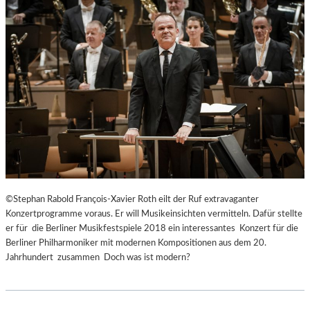
©Stephan Rabold François-Xavier Roth eilt der Ruf extravaganter
Konzertprogramme voraus. Er will Musikeinsichten vermitteln. Dafür stellte
er für die Berliner Musikfestspiele 2018 ein interessantes Konzert für die
Berliner Philharmoniker mit modernen Kompositionen aus dem 20.
Jahrhundert zusammen Doch was ist modern?