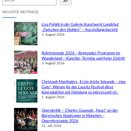
u
c
NEUESTE BEITRÄGE
h
e
Lisa Pufahl in der Galerie Kunstwerk Landshut
n
„Zwischen den Stühlen“ – Ausstellungsbericht
5. August 2026
Ruhrtriennale 2026 – Regionales Programm im
Wunderland – Künstler, Termine und freier Eintritt
3. August 2026
Christoph Marthalers „Erste letzte Sekunde – eine
Gala“: Warum für das Lausitz Festival diese
Koproduktion mit Hamburg so interessant ist.
1. August 2026
Opernkritik – Charles Gounods „Faust“ an der
Bayerischen Staatsoper in München –
Opernfestspiele 2026
31. Juli 2026