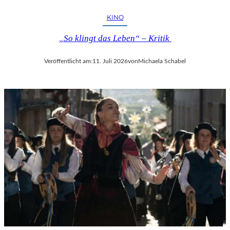
KINO
„So klingt das Leben“ – Kritik
Veröffentlicht am:
11. Juli 2026
von
Michaela Schabel