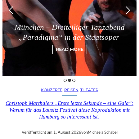
chen – Dreiteiliger Tanzabend
aradigma“ in der Staatsoper
READ MORE
KONZERTE
, 
REISEN
, 
THEATER
Christoph Marthalers „Erste letzte Sekunde – eine Gala“:
Warum für das Lausitz Festival diese Koproduktion mit
Hamburg so interessant ist.
Veröffentlicht am:
1. August 2026
von
Michaela Schabel