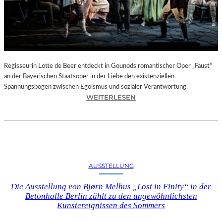
T
E
L
E
T
Z
T
Regisseurin Lotte de Beer entdeckt in Gounods romantischer Oper „Faust“
E
an der Bayerischen Staatsoper in der Liebe den existenziellen
S
Spannungsbogen zwischen Egoismus und sozialer Verantwortung.
E
:
WEITERLESEN
K
O
U
P
N
E
D
R
E
N
–
K
AUSSTELLUNG
E
R
I
I
Die Ausstellung von Bjørn Melhus „Lost in Finity“ in der
N
T
Betonhalle Berlin zählt zu den ungewöhnlichsten
E
I
Kunstereignissen des Sommers
G
K
A
–