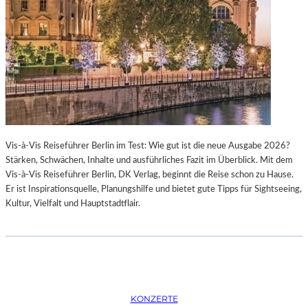
K
S
T
O
I
P
O
E
N
R
M
I
I
N
T
M
H
Ü
A
N
Vis-à-Vis Reiseführer Berlin im Test: Wie gut ist die neue Ausgabe 2026?
M
C
Stärken, Schwächen, Inhalte und ausführliches Fazit im Überblick. Mit dem
B
H
Vis-à-Vis Reiseführer Berlin, DK Verlag, beginnt die Reise schon zu Hause.
U
E
Er ist Inspirationsquelle, Planungshilfe und bietet gute Tipps für Sightseeing,
R
N
Kultur, Vielfalt und Hauptstadtflair.
G
–
S
O
O
P
I
E
N
R
T
N
E
F
KONZERTE
R
E