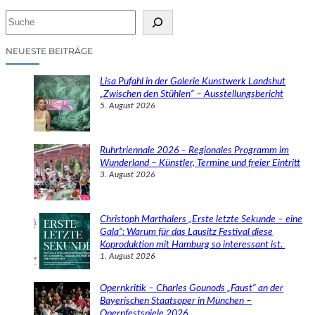
S
u
c
NEUESTE BEITRÄGE
h
e
Lisa Pufahl in der Galerie Kunstwerk Landshut
n
„Zwischen den Stühlen“ – Ausstellungsbericht
5. August 2026
Ruhrtriennale 2026 – Regionales Programm im
Wunderland – Künstler, Termine und freier Eintritt
3. August 2026
Christoph Marthalers „Erste letzte Sekunde – eine
Gala“: Warum für das Lausitz Festival diese
Koproduktion mit Hamburg so interessant ist.
1. August 2026
Opernkritik – Charles Gounods „Faust“ an der
Bayerischen Staatsoper in München –
Opernfestspiele 2026