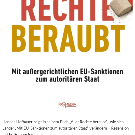
N
E
U
E
R
E
X
P
E
R
I
M
E
N
T
E
L
L
E
Hannes Hofbauer zeigt in seinem Buch „Aller Rechte beraubt“, wie sich
R
Länder „Mit EU-Sanktionen zum autoritären Staat“ verändern – Rezension
F
mit kritischem Fazit