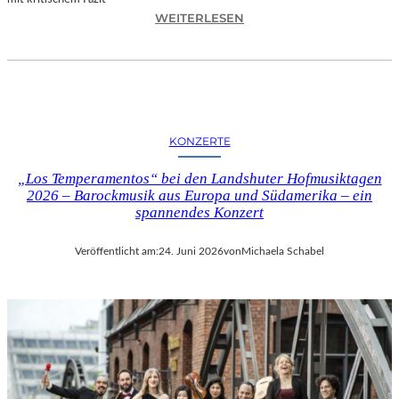
I
:
WEITERLESEN
L
H
M
A
M
N
I
N
T
E
B
S
I
KONZERTE
H
R
O
G
„Los Temperamentos“ bei den Landshuter Hofmusiktagen
F
I
2026 – Barockmusik aus Europa und Südamerika – ein
B
spannendes Konzert
T
A
M
U
I
Veröffentlicht am:
24. Juni 2026
von
Michaela Schabel
E
N
R
I
„
C
A
H
L
M
L
A
E
Y
R