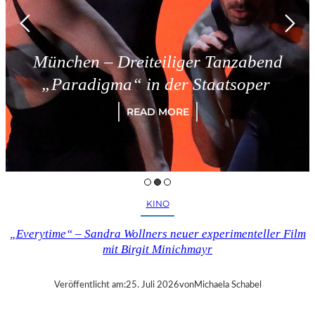
München – Dreiteiliger Tanzabend
„Paradigma“ in der Staatsoper
READ MORE
KINO
„Everytime“ – Sandra Wollners neuer experimenteller Film
mit Birgit Minichmayr
Veröffentlicht am:
25. Juli 2026
von
Michaela Schabel