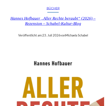
R
Y
BÜCHER
T
I
Hannes Hofbauer „Aller Rechte beraubt“ (2026) –
M
Rezension – Schabel-Kultur-Blog
E
“
–
Veröffentlicht am:
23. Juli 2026
von
Michaela Schabel
S
A
N
D
R
A
W
O
L
L
N
E
R
S