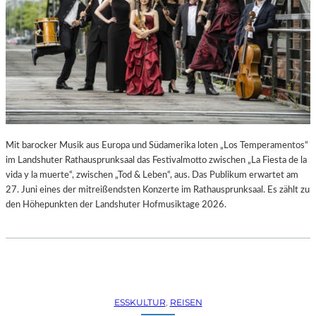
R
R
E
C
H
T
E
B
E
R
A
Mit barocker Musik aus Europa und Südamerika loten „Los Temperamentos“
U
im Landshuter Rathausprunksaal das Festivalmotto zwischen „La Fiesta de la
B
vida y la muerte“, zwischen „Tod & Leben“, aus. Das Publikum erwartet am
T
27. Juni eines der mitreißendsten Konzerte im Rathausprunksaal. Es zählt zu
“
den Höhepunkten der Landshuter Hofmusiktage 2026.
(
2
0
2
6
)
ESSKULTUR
, 
REISEN
–