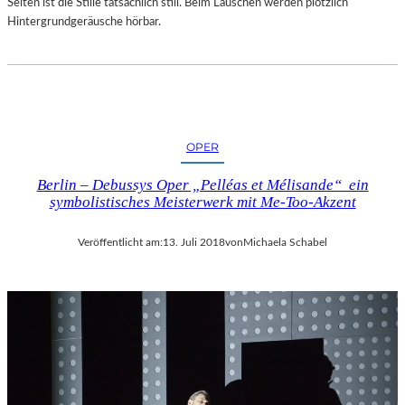
Selten ist die Stille tatsächlich still. Beim Lauschen werden plötzlich
Hintergrundgeräusche hörbar.
OPER
Berlin – Debussys Oper „Pelléas et Mélisande“ ein
symbolistisches Meisterwerk mit Me-Too-Akzent
Veröffentlicht am:
13. Juli 2018
von
Michaela Schabel