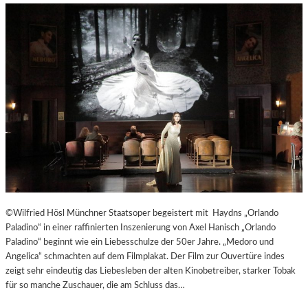
©Wilfried Hösl Münchner Staatsoper begeistert mit Haydns „Orlando
Paladino“ in einer raffinierten Inszenierung von Axel Hanisch „Orlando
Paladino“ beginnt wie ein Liebesschulze der 50er Jahre. „Medoro und
Angelica“ schmachten auf dem Filmplakat. Der Film zur Ouvertüre indes
zeigt sehr eindeutig das Liebesleben der alten Kinobetreiber, starker Tobak
für so manche Zuschauer, die am Schluss das…