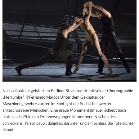
L
V
E
R
É
I
S
–
E
I
N
F
A
S
Nacho Duato begeistert im Berliner Staatsballett mit seiner Choreographie
T
„Herrumbe“ ©Fernando Marcos Unter dem Geknatter der
K
Maschinengewehre zucken im Spotlight der Suchscheinwerfer
L
angeschossene Menschen. Eine graue Monumentalmauer schiebt nach
A
hinten, schafft in den Drehbewegungen immer neue Nischen des
S
Schreckens. Terror davor, dahinter, darunter und am Schluss die Totenlichter
S
darauf.
I
S