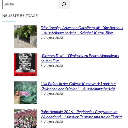
S
u
c
NEUESTE BEITRÄGE
h
e
Fritz Koenigs Anwesen Ganslberg als Künstlerhaus
n
– Ausstellungsbericht – Schabel-Kultur-Blog
9. August 2026
„Bitteres Fest“ – Filmkritik zu Pedro Almodóvars
neuem Film
8. August 2026
Lisa Pufahl in der Galerie Kunstwerk Landshut
„Zwischen den Stühlen“ – Ausstellungsbericht
5. August 2026
Ruhrtriennale 2026 – Regionales Programm im
Wunderland – Künstler, Termine und freier Eintritt
3. August 2026