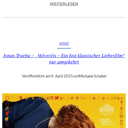
:
WEITERLESEN
A
S
C
H
A
F
KINO
F
E
Jonas Trueba – „Volveréis – Ein fast klassischer Liebesfilm“
N
nur umgekehrt
B
U
R
Veröffentlicht am:
9. April 2025
von
Michaela Schabel
G
–
„
M
A
I
N
A