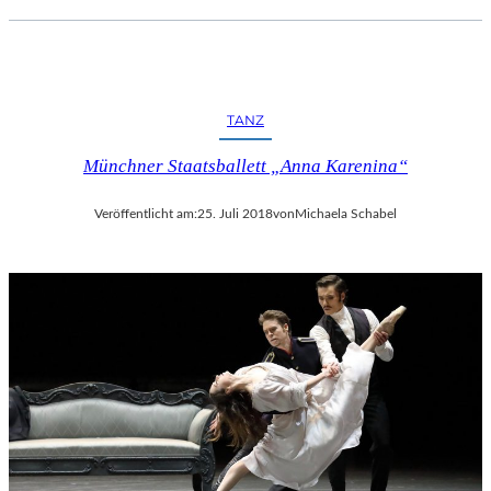
C
H
E
R
L
TANZ
I
E
Münchner Staatsballett „Anna Karenina“
B
E
Veröffentlicht am:
25. Juli 2018
von
Michaela Schabel
S
F
I
L
M
“
N
U
R
U
M
G