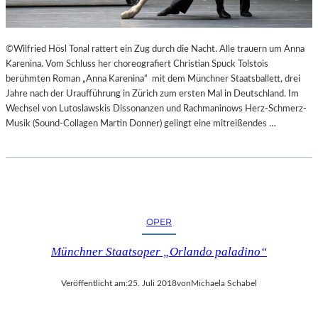
E
K
E
©Wilfried Hösl Tonal rattert ein Zug durch die Nacht. Alle trauern um Anna
H
Karenina. Vom Schluss her choreografiert Christian Spuck Tolstois
R
berühmten Roman „Anna Karenina“ mit dem Münchner Staatsballett, drei
T
Jahre nach der Uraufführung in Zürich zum ersten Mal in Deutschland. Im
Wechsel von Lutoslawskis Dissonanzen und Rachmaninows Herz-Schmerz-
Musik (Sound-Collagen Martin Donner) gelingt eine mitreißendes …
OPER
Münchner Staatsoper „Orlando paladino“
Veröffentlicht am:
25. Juli 2018
von
Michaela Schabel