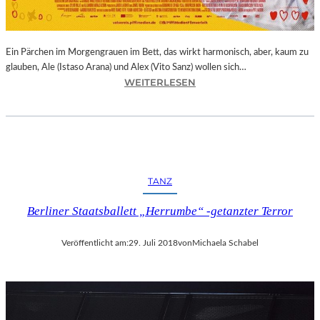
E
R
N
Ein Pärchen im Morgengrauen im Bett, das wirkt harmonisch, aber, kaum zu
A
glauben, Ale (Istaso Arana) und Alex (Vito Sanz) wollen sich…
T
:
WEITERLESEN
I
J
O
O
N
N
A
A
L
S
E
T
K
TANZ
R
U
U
N
Berliner Staatsballett „Herrumbe“ -getanzter Terror
E
S
B
T
Veröffentlicht am:
29. Juli 2018
von
Michaela Schabel
A
M
–
E
„
S
V
S
O
E