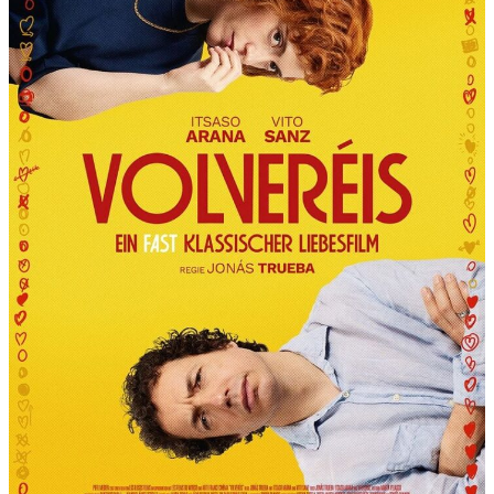
R
T
“
P
R
Ä
S
E
N
T
I
E
R
T
D
I
E
6
.
I
N
T