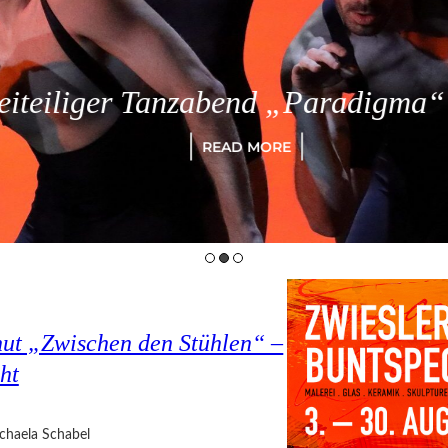
eiliger Tanzabend „Paradigma“ in
READ MORE
hut „Zwischen den Stühlen“ –
ht
chaela Schabel