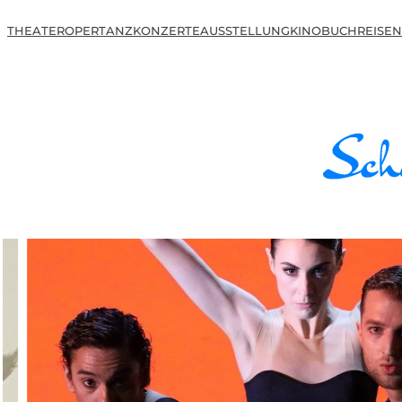
THEATER
OPER
TANZ
KONZERTE
AUSSTELLUNG
KINO
BUCH
REISEN