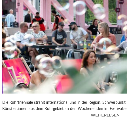
R
K
L
A
N
D
S
H
U
T
„
Z
W
I
S
C
Die Ruhrtriennale strahlt international und in der Region. Schwerpunkt
H
Künstler:innen aus dem Ruhrgebiet an den Wochenenden im Festivalze
E
:
WEITERLESEN
N
R
D