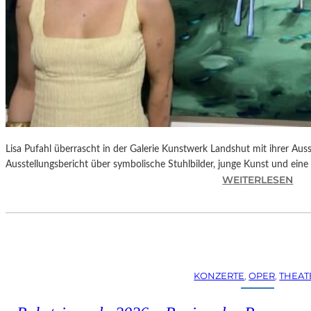
Lisa Pufahl überrascht in der Galerie Kunstwerk Landshut mit ihrer Auss
Ausstellungsbericht über symbolische Stuhlbilder, junge Kunst und eine 
:
WEITERLESEN
L
I
S
A
P
U
KONZERTE
, 
OPER
, 
THEAT
F
A