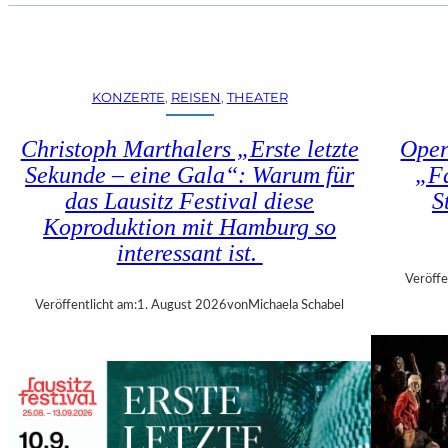
U
E
H
N
R
S
T
T
R
KONZERTE
, 
REISEN
, 
THEATER
Ü
I
H
E
Christoph Marthalers „Erste letzte
Oper
L
N
E
Sekunde – eine Gala“: Warum für
„Fa
N
N
das Lausitz Festival diese
S
A
“
L
Koproduktion mit Hamburg so
–
E
interessant ist.
A
2
U
Veröffe
0
S
Veröffentlicht am:
1. August 2026
von
Michaela Schabel
2
S
6
T
–
E
R
L
E
L
G
U
I