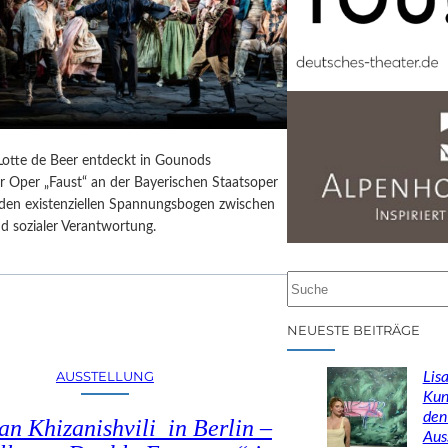
 Lotte de Beer entdeckt in Gounods
r Oper „Faust“ an der Bayerischen Staatsoper
e den existenziellen Spannungsbogen zwischen
d sozialer Verantwortung.
S
u
c
NEUESTE BEITRÄGE
h
e
AUSSTELLUNG
Lisa
n
Kun
den
n Khizanishvili in Berlin –
Aus