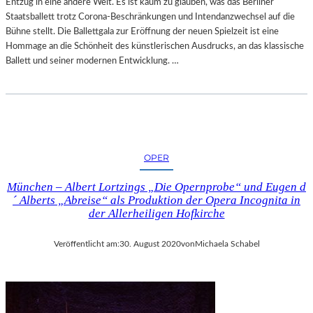
Entzug in eine andere Welt. Es ist kaum zu glauben, was das Berliner
Staatsballett trotz Corona-Beschränkungen und Intendanzwechsel auf die
Bühne stellt. Die Ballettgala zur Eröffnung der neuen Spielzeit ist eine
Hommage an die Schönheit des künstlerischen Ausdrucks, an das klassische
Ballett und seiner modernen Entwicklung. …
OPER
München – Albert Lortzings „Die Opernprobe“ und Eugen d
´ Alberts „Abreise“ als Produktion der Opera Incognita in
der Allerheiligen Hofkirche
Veröffentlicht am:
30. August 2020
von
Michaela Schabel