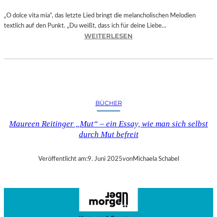
„O dolce vita mia“, das letzte Lied bringt die melancholischen Melodien
textlich auf den Punkt. „Du weißt, dass ich für deine Liebe…
:
WEITERLESEN
C
D
–
„
A
G
BÜCHER
A
R
Maureen Reitinger „Mut“ – ein Essay, wie man sich selbst
D
durch Mut befreit
E
N
O
Veröffentlicht am:
9. Juni 2025
von
Michaela Schabel
F
B
L
A
C