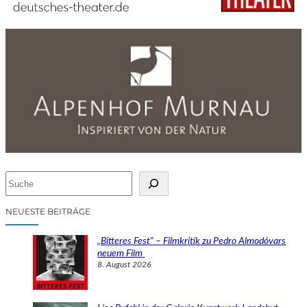
S
u
c
NEUESTE BEITRÄGE
h
e
„Bitteres Fest“ – Filmkritik zu Pedro Almodóvars
n
neuem Film
8. August 2026