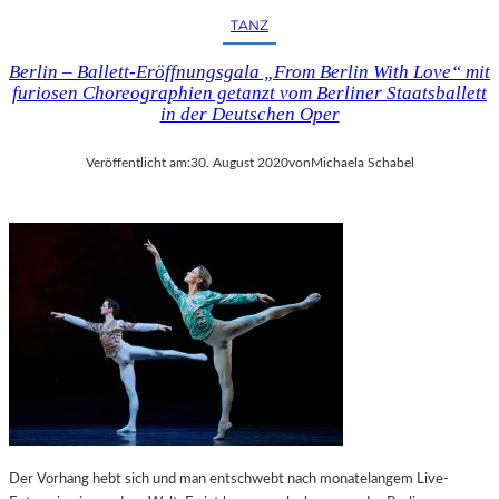
TANZ
Berlin – Ballett-Eröffnungsgala „From Berlin With Love“ mit
furiosen Choreographien getanzt vom Berliner Staatsballett
in der Deutschen Oper
Veröffentlicht am:
30. August 2020
von
Michaela Schabel
Der Vorhang hebt sich und man entschwebt nach monatelangem Live-