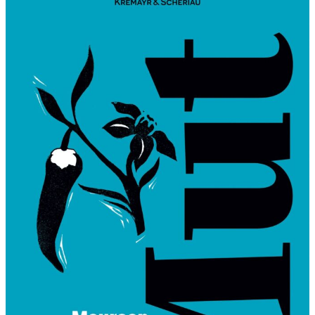
K
F
L
O
W
E
R
S
“
–
R
E
N
A
I
S
S
A
N
C
E
L