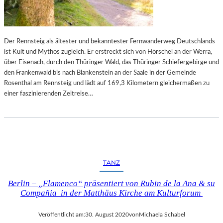
U
T
B
E
Der Rennsteig als ältester und bekanntester Fernwanderweg Deutschlands
F
ist Kult und Mythos zugleich. Er erstreckt sich von Hörschel an der Werra,
R
über Eisenach, durch den Thüringer Wald, das Thüringer Schiefergebirge und
E
den Frankenwald bis nach Blankenstein an der Saale in der Gemeinde
I
Rosenthal am Rennsteig und lädt auf 169,3 Kilometern gleichermaßen zu
T
einer faszinierenden Zeitreise…
TANZ
Berlin – „Flamenco“ präsentiert von Rubin de la Ana & su
Compañia in der Matthäus Kirche am Kulturforum
Veröffentlicht am:
30. August 2020
von
Michaela Schabel