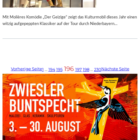
Mit Molières Komödie „Der Geizige“ zeigt das Kulturmobil dieses Jahr einen
witzig aufgepeppten Klassiker auf der Tour durch Niederbayern…
196
Vorherige Seite
Nächste Seite
1
…
194
195
197
198
…
230