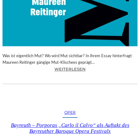
I
E
D
E
R
P
O
E
Was ist eigentlich Mut? Wo wird Mut sichtbar? In ihrem Essay hinterfragt
T
Maureen Reitinger gängige Mut-Klischees geprägt…
I
:
WEITERLESEN
S
M
C
A
H
U
I
R
N
E
T
E
E
OPER
N
R
R
P
Bayreuth – Porporas „Carlo il Calvo“ als Auftakt des
E
R
Bayreuther Baroque Opera Festivals
I
E