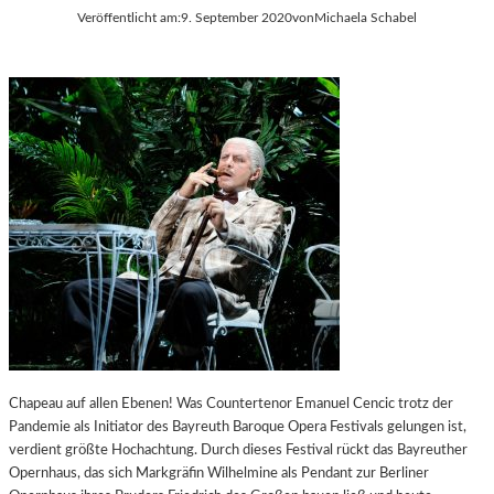
T
T
Veröffentlicht am:
9. September 2020
von
Michaela Schabel
I
I
N
E
G
R
E
T
R
V
„
O
M
N
U
„
T
A
“
S
–
T
E
R
I
O
N
P
E
H
S
I
S
L
Chapeau auf allen Ebenen! Was Countertenor Emanuel Cencic trotz der
A
&
Pandemie als Initiator des Bayreuth Baroque Opera Festivals gelungen ist,
Y
S
verdient größte Hochachtung. Durch dieses Festival rückt das Bayreuther
,
T
Opernhaus, das sich Markgräfin Wilhelmine als Pendant zur Berliner
W