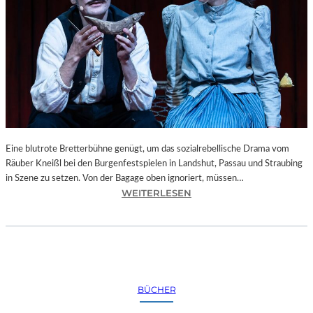
“
–
T
E
M
P
O
R
Ä
R
Eine blutrote Bretterbühne genügt, um das sozialrebellische Drama vom
E
Räuber Kneißl bei den Burgenfestspielen in Landshut, Passau und Straubing
Ö
in Szene zu setzen. Von der Bagage oben ignoriert, müssen…
F
:
WEITERLESEN
F
B
N
A
U
Y
N
E
G
R
I
N
BÜCHER
N
–
F
„