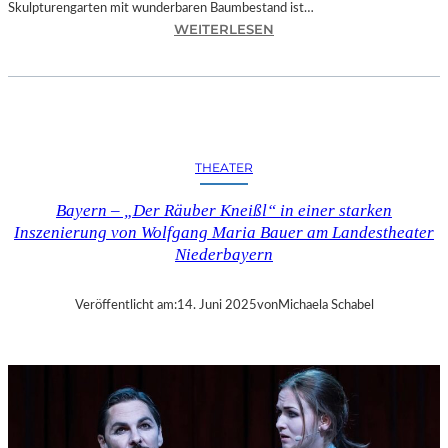
Skulpturengarten mit wunderbaren Baumbestand ist…
:
WEITERLESEN
B
A
Y
E
R
N
THEATER
–
„
Bayern – „Der Räuber Kneißl“ in einer starken
K
Inszenierung von Wolfgang Maria Bauer am Landestheater
O
Niederbayern
S
M
O
Veröffentlicht am:
14. Juni 2025
von
Michaela Schabel
S
K
O
E
N
I
G