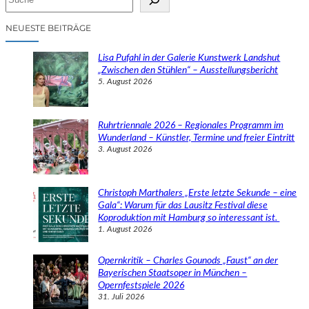
u
c
NEUESTE BEITRÄGE
h
e
Lisa Pufahl in der Galerie Kunstwerk Landshut
n
„Zwischen den Stühlen“ – Ausstellungsbericht
5. August 2026
Ruhrtriennale 2026 – Regionales Programm im
Wunderland – Künstler, Termine und freier Eintritt
3. August 2026
Christoph Marthalers „Erste letzte Sekunde – eine
Gala“: Warum für das Lausitz Festival diese
Koproduktion mit Hamburg so interessant ist.
1. August 2026
Opernkritik – Charles Gounods „Faust“ an der
Bayerischen Staatsoper in München –
Opernfestspiele 2026
31. Juli 2026