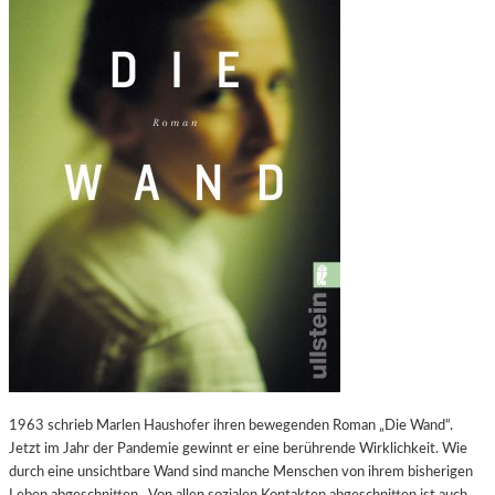
V
U
O
T
N
W
O
L
F
G
A
N
G
M
A
R
I
A
B
A
U
1963 schrieb Marlen Haushofer ihren bewegenden Roman „Die Wand“.
E
Jetzt im Jahr der Pandemie gewinnt er eine berührende Wirklichkeit. Wie
R
durch eine unsichtbare Wand sind manche Menschen von ihrem bisherigen
A