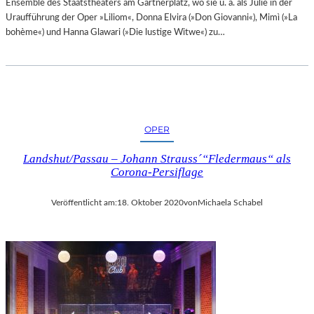
Ensemble des Staatstheaters am Gärtnerplatz, wo sie u. a. als Julie in der
Uraufführung der Oper »Liliom«, Donna Elvira (»Don Giovanni«), Mimì (»La
bohème«) und Hanna Glawari (»Die lustige Witwe«) zu…
OPER
Landshut/Passau – Johann Strauss´“Fledermaus“ als
Corona-Persiflage
Veröffentlicht am:
18. Oktober 2020
von
Michaela Schabel