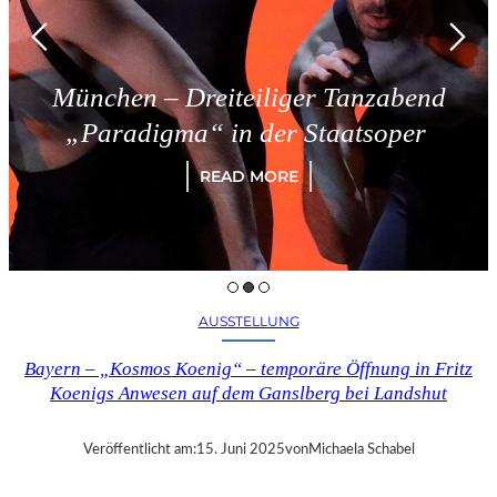
München – Dreiteiliger Tanzabend
„Paradigma“ in der Staatsoper
READ MORE
AUSSTELLUNG
Bayern – „Kosmos Koenig“ – temporäre Öffnung in Fritz
Koenigs Anwesen auf dem Ganslberg bei Landshut
Veröffentlicht am:
15. Juni 2025
von
Michaela Schabel