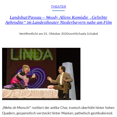
THEATER
Landshut/Passau – Woody Allens Komödie „Geliebte
Aphrodite“ im Landestheater Niederbayern nahe am Film
Veröffentlicht am:
31. Oktober 2020
von
Michaela Schabel
„Wehe oh Mensch!“ rezitiert der antike Chor, ironisch überhöht hinter hohen
Quadern, gespenstisch versteckt hinter Masken, pathetisch gestikulierend.