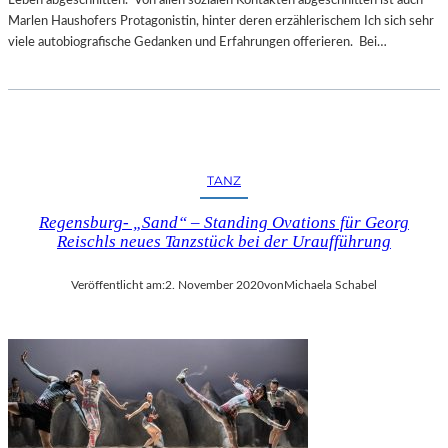
Leben abgeschnitten. Von allen sozialen Kontakten abgeschnitten ist auch
M
Marlen Haushofers Protagonistin, hinter deren erzählerischem Ich sich sehr
L
viele autobiografische Gedanken und Erfahrungen offerieren. Bei…
A
N
D
E
S
T
TANZ
H
E
Regensburg- „Sand“ – Standing Ovations für Georg
A
Reischls neues Tanzstück bei der Uraufführung
T
E
Veröffentlicht am:
2. November 2020
von
Michaela Schabel
R
N
I
E
D
E
R
B