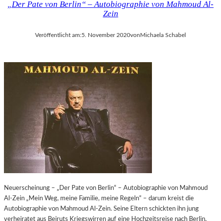
„Der Pate von Berlin“ – Autobiographie von Mahmoud Al-
R
D
Zein
I
E
T
R
Veröffentlicht am:
5. November 2020
von
Michaela Schabel
Z
R
K
Ä
O
U
E
B
N
E
I
R
G
K
S
N
A
E
N
I
W
SS
E
L
S
“
E
I
N
N
Neuerscheinung – „Der Pate von Berlin“ – Autobiographie von Mahmoud
A
E
Al-Zein „Mein Weg, meine Familie, meine Regeln“ – darum kreist die
U
I
Autobiographie von Mahmoud Al-Zein. Seine Eltern schickten ihn jung
F
N
verheiratet aus Beiruts Kriegswirren auf eine Hochzeitsreise nach Berlin.