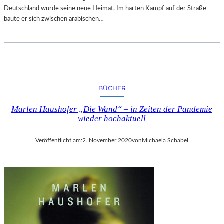
D
E
Deutschland wurde seine neue Heimat. Im harten Kampf auf der Straße
E
R
baute er sich zwischen arabischen…
M
S
G
T
A
A
N
R
S
K
L
E
B
BÜCHER
N
E
I
Marlen Haushofer „Die Wand“ – in Zeiten der Pandemie
R
N
wieder hochaktuell
G
S
Z
B
E
Veröffentlicht am:
2. November 2020
von
Michaela Schabel
E
N
I
I
L
E
A
R
N
U
D
N
S
G
H