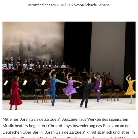
Veröffentlicht am:
7. Juli 2026
von
Michaela Schabel
E
S
S
T
S
S
A
P
N
I
T
E
I
L
S
E
T
2
.
0
2
6
Mit einer „Gran Gala de Zarzuela“, Auszügen aus Werken des spanischen
Musiktheaters begeistert Christof Loys Inszenierung das Publikum an der
Deutschen Oper Berlin. „Gran Gala de Zarzuela“ klingt spanisch und ist es im