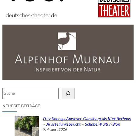
S
u
c
NEUESTE BEITRÄGE
h
e
Fritz Koenigs Anwesen Ganslberg als Künstlerhaus
n
– Ausstellungsbericht – Schabel-Kultur-Blog
9. August 2026