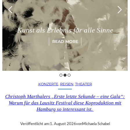
M
Kunst als Erlebnis für alle Sinne
READ MORE
KONZERTE
, 
REISEN
, 
THEATER
Christoph Marthalers „Erste letzte Sekunde – eine Gala“:
Warum für das Lausitz Festival diese Koproduktion mit
Hamburg so interessant ist.
Veröffentlicht am:
1. August 2026
von
Michaela Schabel