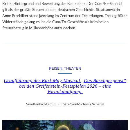
Kritik, Hintergrund und Bewertung des Bestsellers. Der Cum/Ex-Skandal
gilt als der größte Steuerraub der deutschen Geschichte. Staatsanwältin
Anne Brorhilker stand jahrelang im Zentrum der Ermittlungen. Trotz größter
Widerstände gelang es ihr, die Cum/Ex-Geschäfte als kriminellen
Steuerbetrug in Milliardenhöhe aufzudecken.
REISEN
, 
THEATER
Uraufführung des Karl-May-Musical „Das Buschgespenst“
bei den Greifenstein-Festspielen 2026 – eine
Vorankündigung
Veröffentlicht am:
3. Juli 2026
von
Michaela Schabel