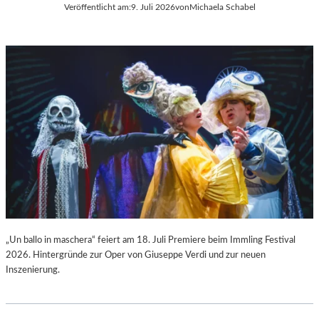
Veröffentlicht am:
9. Juli 2026
von
Michaela Schabel
L
C
A
H
“
A
:
R
W
L
A
E
R
S
U
G
M
O
F
U
Ü
N
R
O
D
D
A
S
S
„
L
F
„Un ballo in maschera“ feiert am 18. Juli Premiere beim Immling Festival
A
A
2026. Hintergründe zur Oper von Giuseppe Verdi und zur neuen
U
U
Inszenierung.
S
S
I
T
T
“