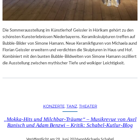
Die Sommerausstellung im Künstlerhof Geissler in Hörlkam gehört zu den
schönsten Kunsterlebnissen Niederbayerns. Keramikskulpturen treffen auf
Bubble-Bilder von Simone Hamann. Neue Keramikfiguren von Michaela aund
Florian Geissler erweitern und verdichten die Skulpturen in Haus und Hof.
Kombiniert mit den bunten Bubble-Bildwelten von Simone Hamann oszilliert
die Ausstellung zwischen mythischer Tiefe und wolkiger Leichtigkeit.
KONZERTE
, 
TANZ
, 
THEATER
„Mokka-Hits und Milchbar-Träume“ – Musikrevue von Axel
Ranisch und Adam Benzwi – Kritik: Schabel-Kutlur-Blog
Veröffentlicht am:
29. Juni 2026
von
Michaela Schabel