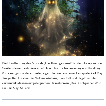
Die Uraufführung des Musicals „Das Buschgespenst“ ist der Höhepunkt der
Greifensteiner Festspiele 2026. Alle Infos zur Inszenierung und Handlung.
Von einer ganz anderen Seite zeigen die Greifensteiner Festspiele Karl May,
den großen Erzähler des Wilden Westens,. Ben Todt und Birgit Simmler
verwandeln dessen erzgebirgischen Heimatroman „Das Buschgespenst“ in
ein Karl May-Musical.