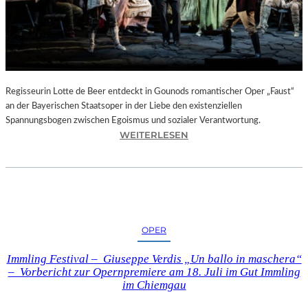
T
E
L
E
T
Z
T
Regisseurin Lotte de Beer entdeckt in Gounods romantischer Oper „Faust“
E
an der Bayerischen Staatsoper in der Liebe den existenziellen
S
Spannungsbogen zwischen Egoismus und sozialer Verantwortung.
E
:
WEITERLESEN
K
O
U
P
N
E
D
R
E
N
–
K
OPER
E
R
I
I
Immling Festival – Giuseppe Verdis „Un ballo in maschera“
N
T
– Vorbericht zur Opernpremiere am 18. Juli im Gut Immling
E
I
im Chiemgau
G
K
A
–