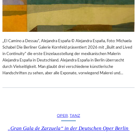
K
S
T
O
I
P
O
E
N
R
M
I
I
N
„El Camino a Dessau“, Alejandra España © Alejandra España, Foto: Michaela
T
M
Schabel Die Berliner Galerie Kornfeld präsentiert 2026 mit „Built and Lived
H
Ü
in Continuity“ die erste Einzelausstellung der mexikanischen Malerin
A
N
Alejandra España in Deutschland. Alejandra España in Berlin überrascht
M
C
durch Vielseitigkeit. Man glaubt drei verschiedene künstlerische
B
H
Handschriften zu sehen, aber alle Exponate, vorwiegend Malerei und…
U
E
R
N
G
–
S
O
O
P
I
E
OPER
, 
TANZ
N
R
T
N
„Gran Gala de Zarzuela“ in der Deutschen Oper Berlin
E
F
R
E