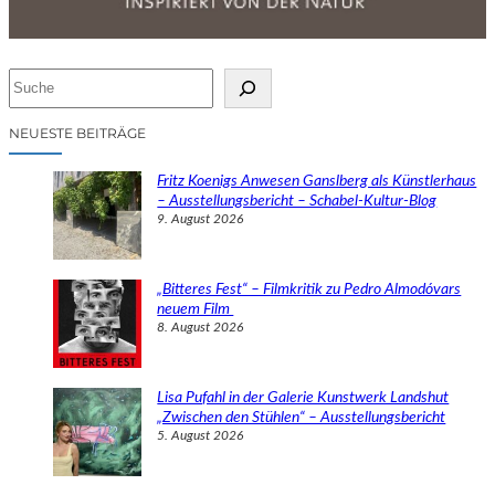
S
u
c
NEUESTE BEITRÄGE
h
e
Fritz Koenigs Anwesen Ganslberg als Künstlerhaus
n
– Ausstellungsbericht – Schabel-Kultur-Blog
9. August 2026
„Bitteres Fest“ – Filmkritik zu Pedro Almodóvars
neuem Film
8. August 2026
Lisa Pufahl in der Galerie Kunstwerk Landshut
„Zwischen den Stühlen“ – Ausstellungsbericht
5. August 2026