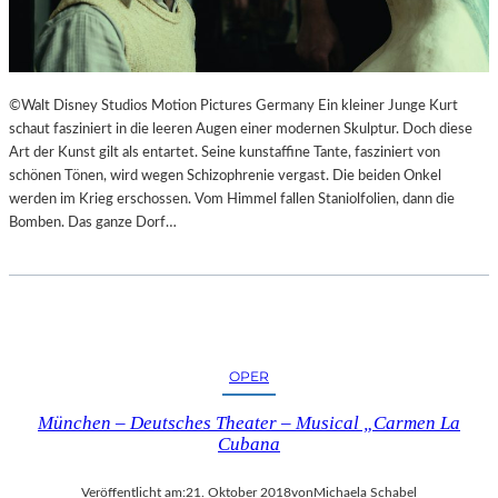
I
E
M
S
L
T
A
H
N
E
©Walt Disney Studios Motion Pictures Germany Ein kleiner Junge Kurt
D
A
schaut fasziniert in die leeren Augen einer modernen Skulptur. Doch diese
E
T
Art der Kunst gilt als entartet. Seine kunstaffine Tante, fasziniert von
S
E
schönen Tönen, wird wegen Schizophrenie vergast. Die beiden Onkel
T
R
werden im Krieg erschossen. Vom Himmel fallen Staniolfolien, dann die
H
Bomben. Das ganze Dorf…
E
A
T
E
R
N
OPER
I
E
München – Deutsches Theater – Musical „Carmen La
D
Cubana
E
R
Veröffentlicht am:
21. Oktober 2018
von
Michaela Schabel
B