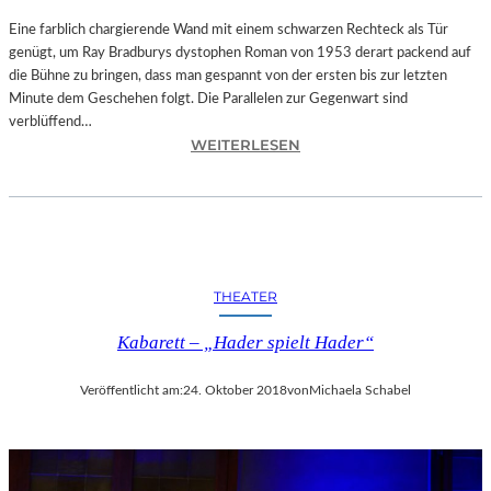
T
A
Eine farblich chargierende Wand mit einem schwarzen Rechteck als Tür
T
genügt, um Ray Bradburys dystophen Roman von 1953 derart packend auf
I
die Bühne zu bringen, dass man gespannt von der ersten bis zur letzten
O
Minute dem Geschehen folgt. Die Parallelen zur Gegenwart sind
N
verblüffend…
:
S
WEITERLESEN
L
S
A
T
N
Ü
D
C
S
K
H
„
THEATER
U
U
T
N
Kabarett – „Hader spielt Hader“
–
D
R
A
Veröffentlicht am:
24. Oktober 2018
von
Michaela Schabel
A
L
Y
L
B
E
R
T
A
I