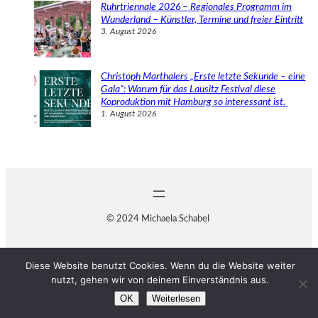
Ruhrtriennale 2026 – Regionales Programm im
Wunderland – Künstler, Termine und freier Eintritt
3. August 2026
Christoph Marthalers „Erste letzte Sekunde – eine
Gala“: Warum für das Lausitz Festival diese
Koproduktion mit Hamburg so interessant ist.
1. August 2026
© 2024 Michaela Schabel
Diese Website benutzt Cookies. Wenn du die Website weiter
nutzt, gehen wir von deinem Einverständnis aus.
OK
Weiterlesen