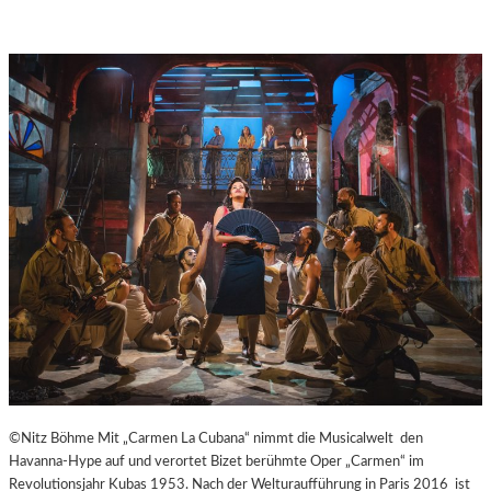
A
Y
E
R
N
©Nitz Böhme Mit „Carmen La Cubana“ nimmt die Musicalwelt den
Havanna-Hype auf und verortet Bizet berühmte Oper „Carmen“ im
Revolutionsjahr Kubas 1953. Nach der Welturaufführung in Paris 2016 ist