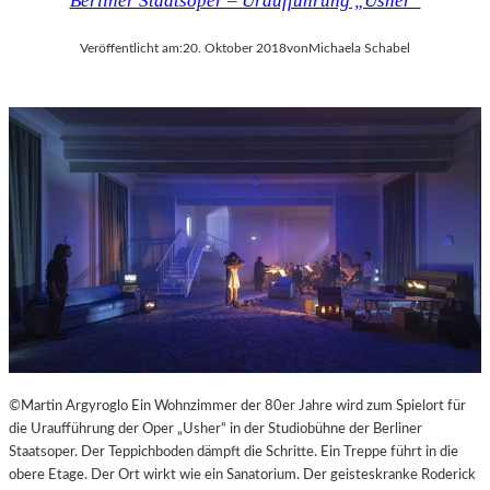
Berliner Staatsoper – Uraufführung „Usher“
Veröffentlicht am:
20. Oktober 2018
von
Michaela Schabel
©Martin Argyroglo Ein Wohnzimmer der 80er Jahre wird zum Spielort für
die Uraufführung der Oper „Usher“ in der Studiobühne der Berliner
Staatsoper. Der Teppichboden dämpft die Schritte. Ein Treppe führt in die
obere Etage. Der Ort wirkt wie ein Sanatorium. Der geisteskranke Roderick