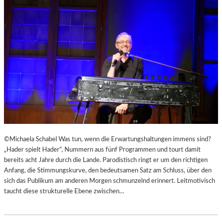
D
E
B
R
U
E
R
R
Y
U
S
F
„
E
F
N
A
“
H
I
R
N
E
D
N
E
©Michaela Schabel Was tun, wenn die Erwartungshaltungen immens sind?
H
N
„Hader spielt Hader“, Nummern aus fünf Programmen und tourt damit
E
L
bereits acht Jahre durch die Lande. Parodistisch ringt er um den richtigen
I
A
Anfang, die Stimmungskurve, den bedeutsamen Satz am Schluss, über den
T
N
sich das Publikum am anderen Morgen schmunzelnd erinnert. Leitmotivisch
4
D
taucht diese strukturelle Ebene zwischen…
5
S
1
H
“
U