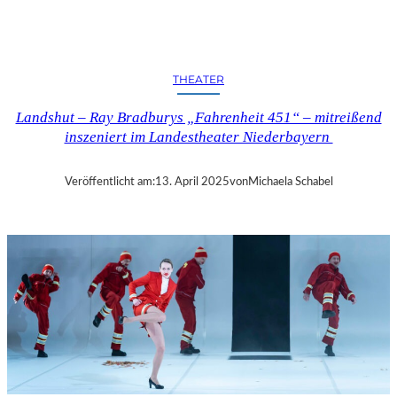
N
D
S
H
THEATER
U
T
Landshut – Ray Bradburys „Fahrenheit 451“ – mitreißend
–
inszeniert im Landestheater Niederbayern
T
H
O
Veröffentlicht am:
13. April 2025
von
Michaela Schabel
M
A
S
K
Ö
C
K
S
A
G
I