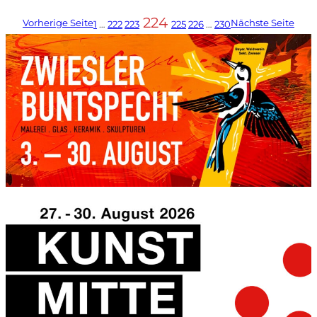
224
Vorherige Seite
Nächste Seite
1
…
222
223
225
226
…
230