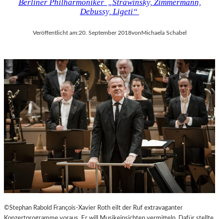
Berliner Philharmoniker „Strawinsky, Zimmermann,
Debussy, Ligeti“
Veröffentlicht am:
20. September 2018
von
Michaela Schabel
©Stephan Rabold François-Xavier Roth eilt der Ruf extravaganter
Konzertprogramme voraus. Er will Musikeinsichten vermitteln. Dafür stellte