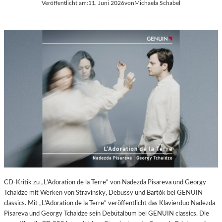
P
Veröffentlicht am:
11. Juni 2026
von
Michaela Schabel
A
O
L
T
E
S
R
D
I
A
E
M
C
A
–
M
A
E
U
R
S
A
S
W
T
O
E
R
L
K
L
(
U
CD-Kritik zu „L’Adoration de la Terre“ von Nadezda Pisareva und Georgy
2
N
Tchaidze mit Werken von Stravinsky, Debussy und Bartók bei GENUIN
0
G
classics. Mit „L’Adoration de la Terre“ veröffentlicht das Klavierduo Nadezda
2
S
Pisareva und Georgy Tchaidze sein Debütalbum bei GENUIN classics. Die
6
B