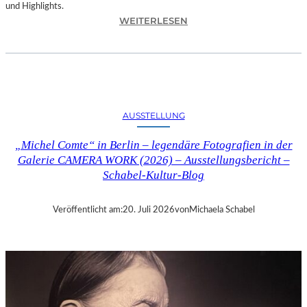
und Highlights.
:
WEITERLESEN
A
U
S
S
T
E
AUSSTELLUNG
L
L
„Michel Comte“ in Berlin – legendäre Fotografien in der
U
Galerie CAMERA WORK (2026) – Ausstellungsbericht –
N
Schabel-Kultur-Blog
G
„
S
Veröffentlicht am:
20. Juli 2026
von
Michaela Schabel
Y
M
P
H
O
N