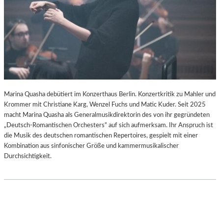
–
-
S
B
C
L
H
O
A
G
B
E
L
-
K
Marina Quasha debütiert im Konzerthaus Berlin. Konzertkritik zu Mahler und
U
Krommer mit Christiane Karg, Wenzel Fuchs und Matic Kuder. Seit 2025
L
macht Marina Quasha als Generalmusikdirektorin des von ihr gegründeten
T
„Deutsch-Romantischen Orchesters“ auf sich aufmerksam. Ihr Anspruch ist
U
die Musik des deutschen romantischen Repertoires, gespielt mit einer
R
Kombination aus sinfonischer Größe und kammermusikalischer
-
Durchsichtigkeit.
B
L
O
G