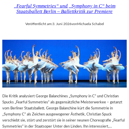
„Fearful Symmetries“ und „Symphony in C“ beim
Staatsballett Berlin – Ballettkritik zur Premiere
Veröffentlicht am:
3. Juni 2026
von
Michaela Schabel
Die Kritik analysiert George Balanchines „Symphony in C“ und Christian
Spucks „Fearful Symmetries“ als gegensätzliche Meisterwerkee – getanzt
vom Berliner Staatsballett. George Balanchine kürt die Symmetrie in
„Symphony C“ als Zeichen ausgewogener Ästhetik, Christian Spuck
verschiebt sie, stört und zerstört sie in seiner neunen Choreografie „Fearful
Symmetries“ in der Staatsoper Unter den Linden. Ihn interessiert,…