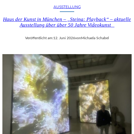
E
U
AUSSTELLUNG
L
N
C
D
Haus der Kunst in München – „Steina: Playback“ – aktuelle
O
D
Ausstellung über über 50 Jahre Videokunst
M
E
T
R
Veröffentlicht am:
12. Juni 2026
von
Michaela Schabel
E
N
“
E
I
O
N
I
B
M
E
P
R
R
L
E
I
S
N
S
–
I
L
O
E
N
G
I
E
S