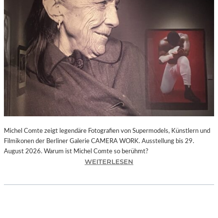
I
E
D
E
R
F
A
R
B
E
N
.
P
Michel Comte zeigt legendäre Fotografien von Supermodels, Künstlern und
A
Filmikonen der Berliner Galerie CAMERA WORK. Ausstellung bis 29.
U
August 2026. Warum ist Michel Comte so berühmt?
L
:
WEITERLESEN
S
„
I
M
G
I
N
C
A
H
C