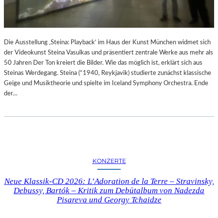
N
M
D
U
Ä
S
R
“
E
Die Ausstellung ‚Steina: Playback‘ im Haus der Kunst München widmet sich
I
F
der Videokunst Steina Vasulkas und präsentiert zentrale Werke aus mehr als
M
O
50 Jahren Der Ton kreiert die Bilder. Wie das möglich ist, erklärt sich aus
M
T
Steinas Werdegang. Steina (*1940, Reykjavik) studierte zunächst klassische
U
O
Geige und Musiktheorie und spielte im Iceland Symphony Orchestra. Ende
S
G
der…
E
R
U
A
M
F
B
I
A
E
R
N
B
KONZERTE
I
E
N
R
Neue Klassik-CD 2026: L’Adoration de la Terre – Stravinsky,
D
I
Debussy, Bartók – Kritik zum Debütalbum von Nadezda
E
N
Pisareva und Georgy Tchaidze
R
I
G