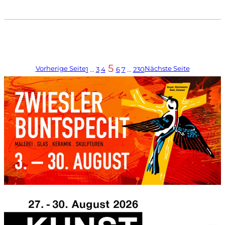
5
Vorherige Seite
Nächste Seite
1
…
3
4
6
7
…
230