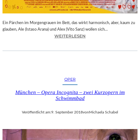
E
R
N
Ein Pärchen im Morgengrauen im Bett, das wirkt harmonisch, aber, kaum zu
A
glauben, Ale (Istaso Arana) und Alex (Vito Sanz) wollen sich…
T
:
WEITERLESEN
I
J
O
O
N
N
A
A
L
S
E
T
K
OPER
R
U
U
N
München – Opera Incognita – zwei Kurzopern im
E
S
Schwimmbad
B
T
A
M
Veröffentlicht am:
9. September 2018
von
Michaela Schabel
–
E
„
S
V
S
O
E