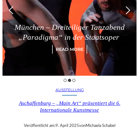
zabend
Triest – Schloss Mirama
soper
READ MORE
AUSSTELLUNG
Aschaffenburg – „Main Art“ präsentiert die 6.
Internationale Kunstmesse
Veröffentlicht am:
9. April 2025
von
Michaela Schabel