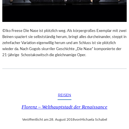
E
K
E
H
R
©Iko Freese Die Nase ist plötzlich weg. Als körpergroßes Exemplar mit zwei
T
Beinen spaziert sie selbstständig herum, bringt alles durcheinander, steppt in
zehnfacher Variation eigenwillig herum und am Schluss ist sie plötzlich
wieder da. Nach Gogols skurriler Geschichte „Die Nase“ komponierte der
21-jährige Schostakowitsch die gleichnamige Oper.
REISEN
Florenz – Welthauptstadt der Renaissance
Veröffentlicht am:
28. August 2018
von
Michaela Schabel