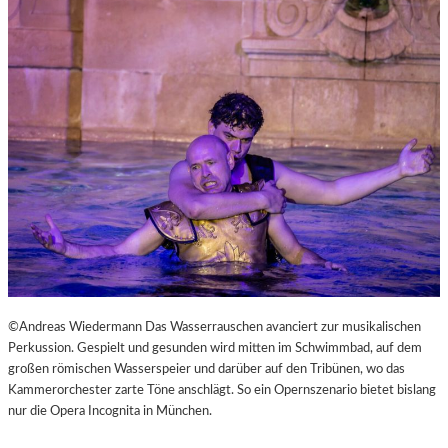
L
V
E
R
É
I
S
–
E
I
N
F
A
S
T
K
©Andreas Wiedermann Das Wasserrauschen avanciert zur musikalischen
L
Perkussion. Gespielt und gesunden wird mitten im Schwimmbad, auf dem
A
großen römischen Wasserspeier und darüber auf den Tribünen, wo das
S
Kammerorchester zarte Töne anschlägt. So ein Opernszenario bietet bislang
S
nur die Opera Incognita in München.
I
S