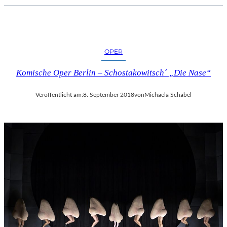
C
H
E
R
L
OPER
I
Komische Oper Berlin – Schostakowitsch´ „Die Nase“
E
B
E
Veröffentlicht am:
8. September 2018
von
Michaela Schabel
S
F
I
L
M
“
N
U
R
U
M
G