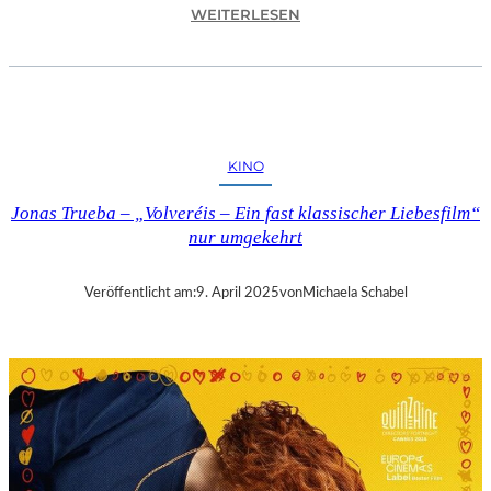
:
WEITERLESEN
A
S
C
H
A
F
KINO
F
E
Jonas Trueba – „Volveréis – Ein fast klassischer Liebesfilm“
N
nur umgekehrt
B
U
R
Veröffentlicht am:
9. April 2025
von
Michaela Schabel
G
–
„
M
A
I
N
A