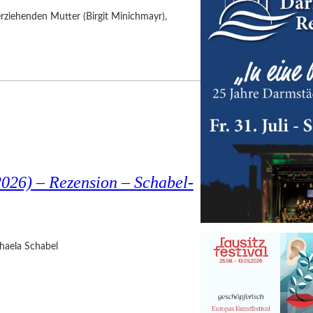
nerziehenden Mutter (Birgit Minichmayr),
026) – Rezension – Schabel-
haela Schabel