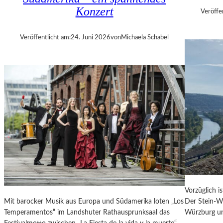
E
Konzert
Veröffe
R
„
Veröffentlicht am:
24. Juni 2026
von
Michaela Schabel
A
L
L
E
R
R
E
C
H
T
E
B
E
R
Vorzüglich i
A
Mit barocker Musik aus Europa und Südamerika loten „Los
Der Stein-We
U
Temperamentos“ im Landshuter Rathausprunksaal das
Würzburg un
B