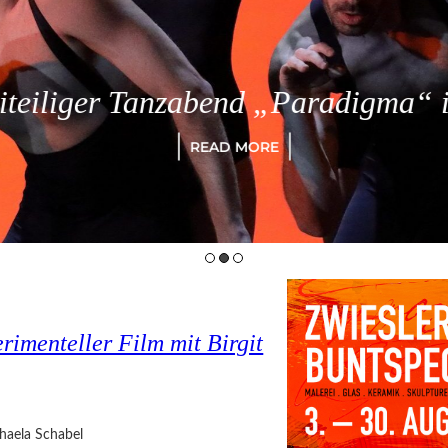
eiliger Tanzabend „Paradigma“ in
READ MORE
imenteller Film mit Birgit
haela Schabel