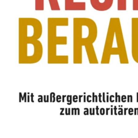
M
E
N
T
E
L
L
E
R
F
I
L
M
M
I
T
B
I
R
G
I