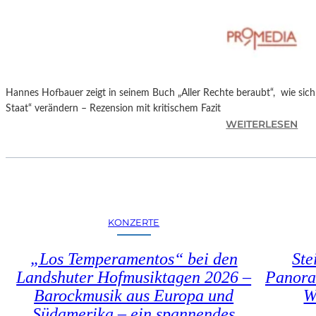
T
M
I
N
I
C
Hannes Hofbauer zeigt in seinem Buch „Aller Rechte beraubt“, wie sic
H
Staat“ verändern – Rezension mit kritischem Fazit
M
:
WEITERLESEN
A
H
Y
A
R
N
N
E
S
KONZERTE
H
O
„Los Temperamentos“ bei den
Ste
F
Landshuter Hofmusiktagen 2026 –
Panora
B
Barockmusik aus Europa und
W
A
U
Südamerika – ein spannendes