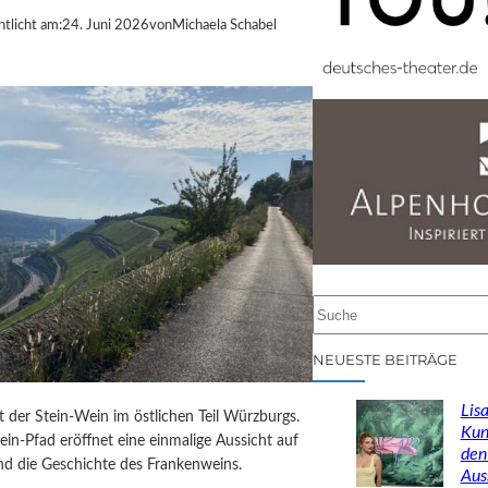
ntlicht am:
24. Juni 2026
von
Michaela Schabel
S
u
c
NEUESTE BEITRÄGE
h
e
Lisa
st der Stein-Wein im östlichen Teil Würzburgs.
n
Kun
in-Pfad eröffnet eine einmalige Aussicht auf
den
d die Geschichte des Frankenweins.
Aus