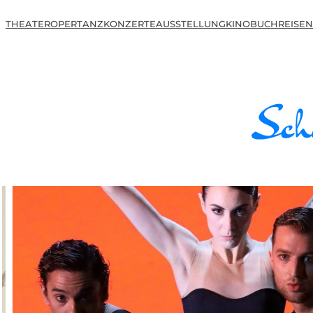
THEATER
OPER
TANZ
KONZERTE
AUSSTELLUNG
KINO
BUCH
REISEN