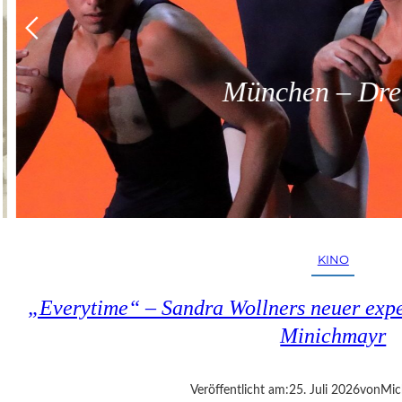
München – Dreit
KINO
„Everytime“ – Sandra Wollners neuer exper
Minichmayr
Veröffentlicht am:
25. Juli 2026
von
Mic