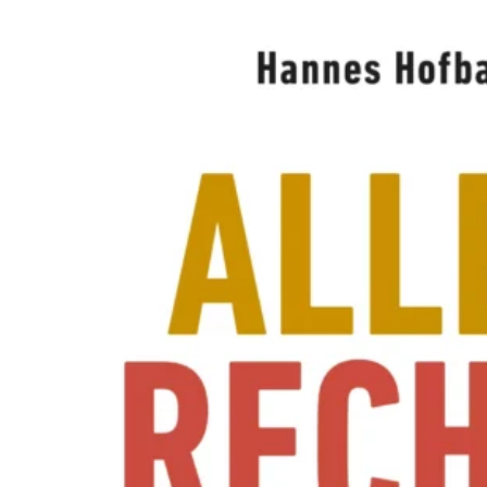
A
W
O
L
L
N
E
R
S
N
E
U
E
R
E
X
P
E
R
I