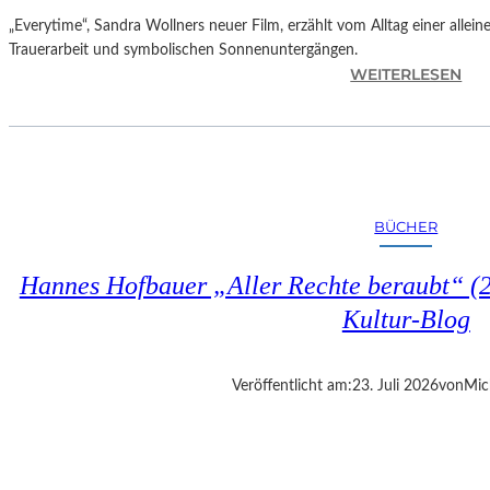
„Everytime“, Sandra Wollners neuer Film, erzählt vom Alltag einer allei
Trauerarbeit und symbolischen Sonnenuntergängen.
:
WEITERLESEN
„
E
V
E
R
Y
BÜCHER
T
I
Hannes Hofbauer „Aller Rechte beraubt“ (2
M
E
Kultur-Blog
“
–
S
Veröffentlicht am:
23. Juli 2026
von
Mic
A
N
D
R