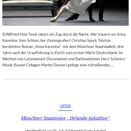
“
N
N
T
U
E
R
E
U
S
M
N
©Wilfried Hösl Tonal rattert ein Zug durch die Nacht. Alle trauern um Anna
G
I
Karenina. Vom Schluss her choreografiert Christian Spuck Tolstois
E
C
berühmten Roman „Anna Karenina“ mit dem Münchner Staatsballett, drei
K
H
Jahre nach der Uraufführung in Zürich zum ersten Mal in Deutschland. Im
E
T
Wechsel von Lutoslawskis Dissonanzen und Rachmaninows Herz-Schmerz-
H
W
Musik (Sound-Collagen Martin Donner) gelingt eine mitreißendes …
R
E
T
R
D
E
N
“
OPER
Münchner Staatsoper „Orlando paladino“
Veröffentlicht am:
25. Juli 2018
von
Michaela Schabel