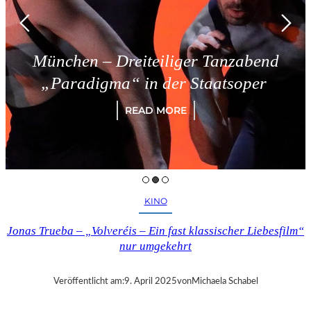
München – Dreiteiliger Tanzabend
„Paradigma“ in der Staatsoper
READ MORE
KINO
Jonas Trueba – „Volveréis – Ein fast klassischer Liebesfilm“
nur umgekehrt
Veröffentlicht am:
9. April 2025
von
Michaela Schabel