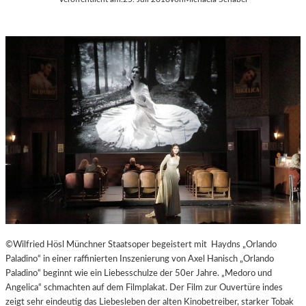
©Wilfried Hösl Münchner Staatsoper begeistert mit Haydns „Orlando
Paladino“ in einer raffinierten Inszenierung von Axel Hanisch „Orlando
Paladino“ beginnt wie ein Liebesschulze der 50er Jahre. „Medoro und
Angelica“ schmachten auf dem Filmplakat. Der Film zur Ouvertüre indes
zeigt sehr eindeutig das Liebesleben der alten Kinobetreiber, starker Tobak