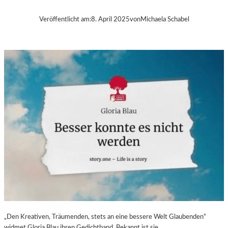
B
A
Veröffentlicht am:
8. April 2025
von
Michaela Schabel
–
„
V
O
L
V
E
R
É
I
S
–
E
I
N
F
A
S
„Den Kreativen, Träumenden, stets an eine bessere Welt Glaubenden“
T
widmet Gloria Blau ihren Gedichtband. Bekannt ist sie…