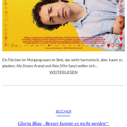
Ein Pärchen im Morgengrauen im Bett, das wirkt harmonisch, aber, kaum zu
glauben, Ale (Istaso Arana) und Alex (Vito Sanz) wollen sich…
:
WEITERLESEN
J
O
N
A
S
T
BÜCHER
R
U
Gloria Blau „Besser konnte es nicht werden“
E