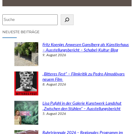
S
u
c
NEUESTE BEITRÄGE
h
e
Fritz Koenigs Anwesen Ganslberg als Künstlerhaus
n
– Ausstellungsbericht – Schabel-Kultur-Blog
9. August 2026
„Bitteres Fest“ – Filmkritik zu Pedro Almodóvars
neuem Film
8. August 2026
Lisa Pufahl in der Galerie Kunstwerk Landshut
„Zwischen den Stühlen“ – Ausstellungsbericht
5. August 2026
Ruhrtriennale 2026 – Regionales Programm im