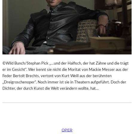
H
Ü
E
B
I
E
B
R
E
E
N
I
A
S
K
P
U
R
T
I
©Wild Bunch/Stephan Pick „…und der Haifisch, der hat Zähne und die trägt
-
N
er im Gesicht“. Wer kennt sie nicht die Moritat von Mackie Messer aus der
T
Z
Feder Bertolt Brechts, vertont von Kurt Weill aus der berühmten
R
E
„Dreigroschenoper“. Noch immer ist sie in Theatern aufgeführt. Doch der
A
S
Dichter, der durch Kunst die Welt verändern wollte, hat…
I
S
N
I
I
N
N
N
G
E
“
N
–
OPER
I