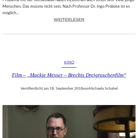
Probleme mit der Wirbelsäule haben inzwischen auch schon sehr viele junge
D
Menschen. Das müsste nicht sein. Nach Professor Dr. Ingo Proböse ist es
O
möglich…
K
:
WEITERLESEN
U
I
M
N
E
G
N
O
T
F
A
R
T
KINO
O
I
B
O
Film – „Mackie Messer – Brechts Dreigroschenfilm“
Ö
N
S
„
Veröffentlicht am:
18. September 2018
von
Michaela Schabel
E
I
„
C
B
E
A
A
N
G
D
E
S
D
C
“