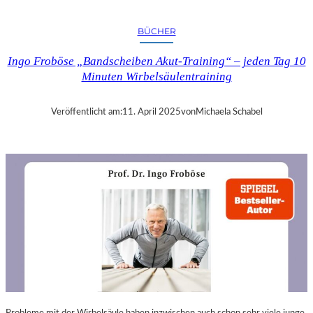
A
N
BÜCHER
D
R
Ingo Froböse „Bandscheiben Akut-Training“ – jeden Tag 10
A
Minuten Wirbelsäulentraining
S
E
L
Veröffentlicht am:
11. April 2025
von
Michaela Schabel
L
S
E
I
N
F
Ü
H
L
S
A
M
E