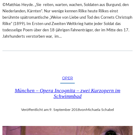
©Matthias Heyde. „Sie reiten, warten, wachen, Soldaten aus Burgund, den
L
Niederlanden, Kärnten“. Nur wenige kennen Rilke heute Rilkes einst
S
berühmte spätromantische „Weise von Liebe und Tod des Cornets Christoph
Ä
Rilke“ (1899). Im Ersten und Zweiten Weltkrieg hatte jeder Soldat das
U
todesselige Poem über den 18-jährigen Fahnenträger, der im Mitte des 17.
L
Jahrhunderts verstorben war, im…
E
N
T
R
A
I
N
OPER
I
N
München – Opera Incognita – zwei Kurzopern im
G
Schwimmbad
Veröffentlicht am:
9. September 2018
von
Michaela Schabel