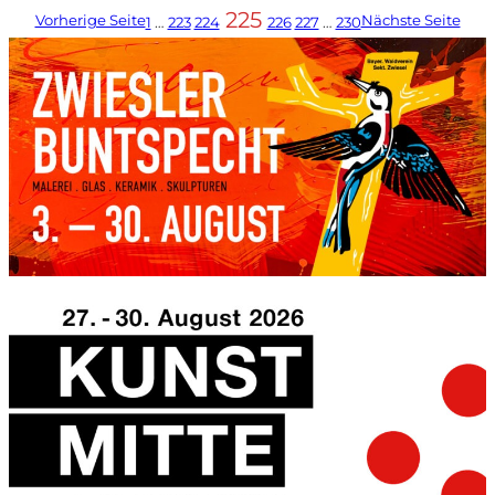
225
Vorherige Seite
Nächste Seite
1
…
223
224
226
227
…
230