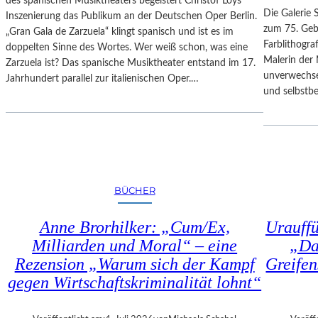
des spanischen Musiktheaters begeistert Christof Loys
–
N
Die Galerie 
Inszenierung das Publikum an der Deutschen Oper Berlin.
A
–
zum 75. Gebu
„Gran Gala de Zarzuela“ klingt spanisch und ist es im
U
A
Farblithogr
doppelten Sinne des Wortes. Wer weiß schon, was eine
S
U
Malerin der 
Zarzuela ist? Das spanische Musiktheater entstand im 17.
B
S
unverwechse
Jahrhundert parallel zur italienischen Oper.…
L
S
und selbstb
I
T
C
E
K
L
A
L
U
U
F
N
BÜCHER
M
G
O
„
Anne Brorhilker: „Cum/Ex,
Urauff
Z
D
A
Milliarden und Moral“ – eine
„Da
O
R
Rezension „Warum sich der Kampf
Greifen
U
T
B
gegen Wirtschaftskriminalität lohnt“
S
L
2
E