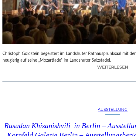
Christoph Goldstein begeistert im Landshuter Rathausprunksaal mit de
neugierig auf seine „Mozartiade“ im Landshuter Salzstadel.
:
WEITERLESEN
C
H
R
I
S
T
AUSSTELLUNG
O
P
Rusudan Khizanishvili in Berlin – Ausstell
H
G
Kornfeld Galerie Berlin – Ausstellungsberi