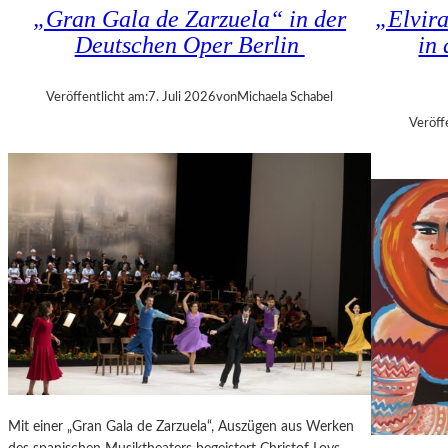
K
„Gran Gala de Zarzuela“ in der
„Elvir
N
H
Deutschen Oper Berlin
in
D
I
S
Z
H
A
Veröffentlicht am:
7. Juli 2026
von
Michaela Schabel
U
N
Veröff
T
I
–
S
K
H
O
V
N
I
Z
L
E
I
R
T
I
K
N
R
B
I
E
T
R
I
L
Mit einer „Gran Gala de Zarzuela“, Auszügen aus Werken
K
I