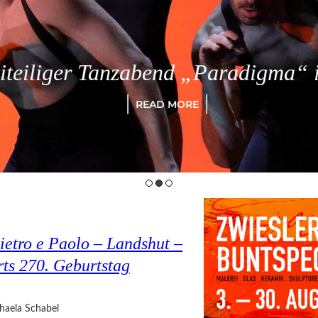
eiliger Tanzabend „Paradigma“ in
READ MORE
ietro e Paolo – Landshut –
rts 270. Geburtstag
haela Schabel