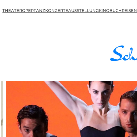
THEATER
OPER
TANZ
KONZERTE
AUSSTELLUNG
KINO
BUCH
REISEN