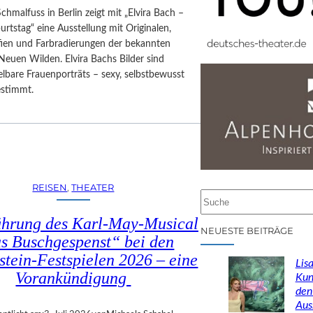
Schmalfuss in Berlin zeigt mit „Elvira Bach –
rtstag“ eine Ausstellung mit Originalen,
afien und Farbradierungen der bekannten
Neuen Wilden. Elvira Bachs Bilder sind
lbare Frauenporträts – sexy, selbstbewusst
estimmt.
REISEN
, 
THEATER
S
u
ührung des Karl-May-Musical
c
NEUESTE BEITRÄGE
s Buschgespenst“ bei den
h
stein-Festspielen 2026 – eine
e
Lisa
n
Vorankündigung
Kun
den
Aus