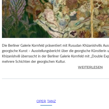
H
E
S
T
E
R
P
I
E
Die Berliner Galerie Kornfeld präsentiert mit Rusudan Khizanishvilis A
T
georgische Kunst – Ausstellungsbericht über die georgische Künstlerin
R
Khizanishvili überrascht in der Berliner Galerie Kornfeld mit „Double Ex
O
mehrere Schichten der georgischen Kultur.
E
:
WEITERLESEN
P
R
A
U
O
S
L
U
O
D
–
A
OPER
, 
TANZ
L
N
A