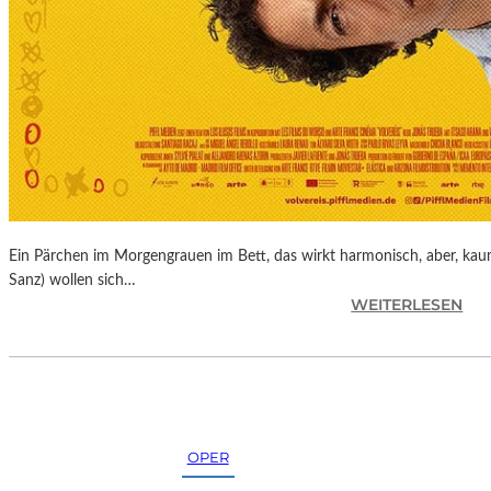
K
U
N
S
T
M
E
S
S
E
Ein Pärchen im Morgengrauen im Bett, das wirkt harmonisch, aber, kaum
Sanz) wollen sich…
:
WEITERLESEN
J
O
N
A
S
T
OPER
R