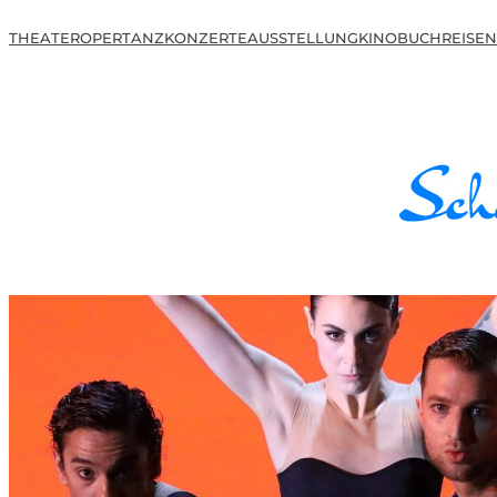
THEATER
OPER
TANZ
KONZERTE
AUSSTELLUNG
KINO
BUCH
REISEN