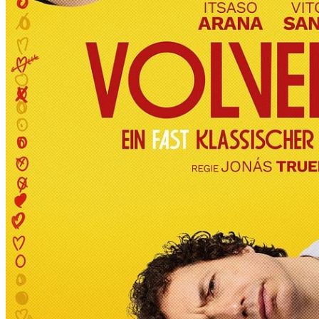
R
T
D
I
E
6
.
I
N
T
E
R
N
A
T
I
O
N
A
L
E