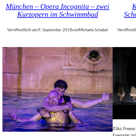
U
München – Opera Incognita – zwei
K
E
Kurzopern im Schwimmbad
Sch
B
A
–
Veröffentlicht am:
9. September 2018
von
Michaela Schabel
Veröffentl
„
V
O
L
V
E
R
É
I
S
–
E
I
N
F
©Iko Freese 
A
Exemplar mit