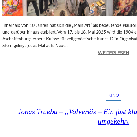
Innerhalb von 10 Jahren hat sich die „Main Art“ als bedeutende Plattfo
und darüber hinaus etabliert. Vom 17. bis 18. Mai 2025 wird die 1904 
Aschaffenburgs erneut Kulisse für zeitgenössische Kunst. DEn Organisat
Stern gelingt jedes Mal aufs Neue…
:
WEITERLESEN
A
S
C
H
A
F
KINO
F
E
Jonas Trueba – „Volveréis – Ein fast kl
N
B
umgekehrt
U
R