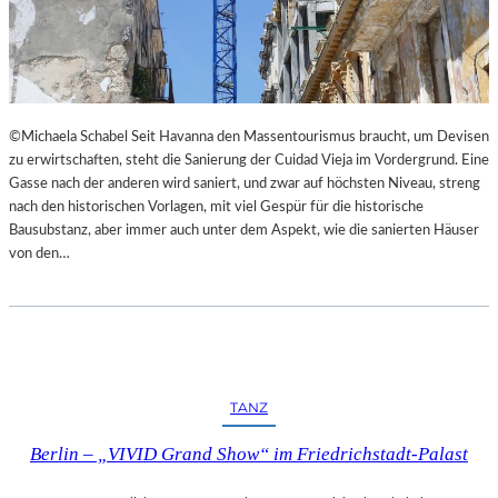
I
E
M
S
L
T
A
H
N
E
D
A
©Michaela Schabel Seit Havanna den Massentourismus braucht, um Devisen
E
T
zu erwirtschaften, steht die Sanierung der Cuidad Vieja im Vordergrund. Eine
S
E
Gasse nach der anderen wird saniert, und zwar auf höchsten Niveau, streng
T
R
nach den historischen Vorlagen, mit viel Gespür für die historische
H
Bausubstanz, aber immer auch unter dem Aspekt, wie die sanierten Häuser
E
von den…
A
T
E
R
N
I
E
TANZ
D
E
Berlin – „VIVID Grand Show“ im Friedrichstadt-Palast
R
B