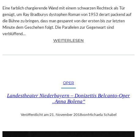
T
A
Eine farblich chargierende Wand mit einem schwarzen Rechteck als Tür
T
genügt, um Ray Bradburys dystophen Roman von 1953 derart packend auf
I
die Bühne zu bringen, dass man gespannt von der ersten bis zur letzten
O
Minute dem Geschehen folgt. Die Parallelen zur Gegenwart sind
N
verblüffend…
:
S
WEITERLESEN
L
S
A
T
N
Ü
D
C
S
K
H
„
OPER
U
U
T
N
Landestheater Niederbayern – Donizettis Belcanto-Oper
–
D
„Anna Bolena“
R
A
A
L
Veröffentlicht am:
21. November 2018
von
Michaela Schabel
Y
L
B
E
R
T
A
I