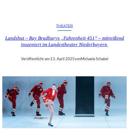
N
D
S
H
THEATER
U
T
Landshut – Ray Bradburys „Fahrenheit 451“ – mitreißend
–
inszeniert im Landestheater Niederbayern
T
H
O
Veröffentlicht am:
13. April 2025
von
Michaela Schabel
M
A
S
K
Ö
C
K
S
A
G
I