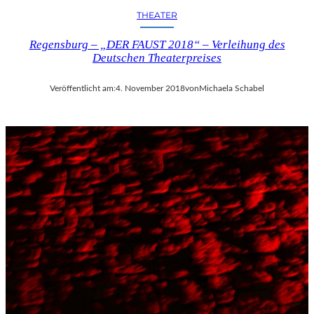
THEATER
Regensburg – „DER FAUST 2018“ – Verleihung des
Deutschen Theaterpreises
Veröffentlicht am:
4. November 2018
von
Michaela Schabel