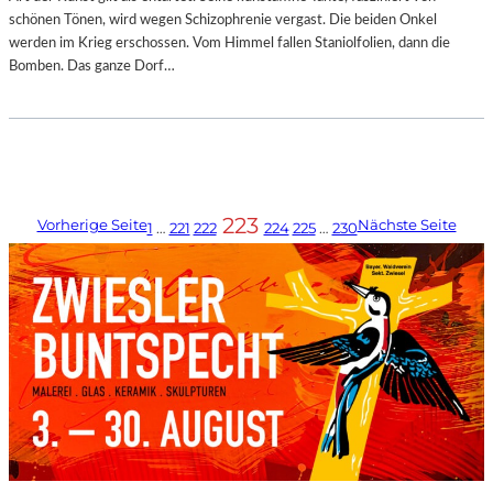
schönen Tönen, wird wegen Schizophrenie vergast. Die beiden Onkel
werden im Krieg erschossen. Vom Himmel fallen Staniolfolien, dann die
Bomben. Das ganze Dorf…
223
Vorherige Seite
Nächste Seite
1
…
221
222
224
225
…
230