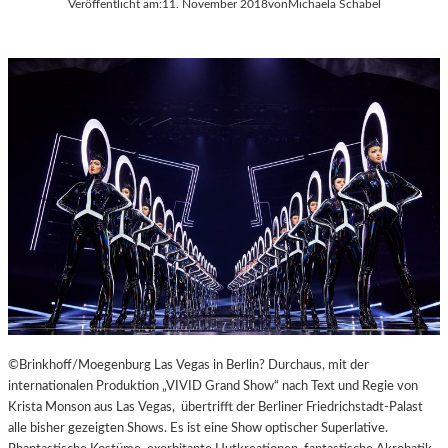
Veröffentlicht am:
11. November 2018
von
Michaela Schabel
A
Y
E
R
N
©Brinkhoff/Moegenburg Las Vegas in Berlin? Durchaus, mit der
internationalen Produktion „VIVID Grand Show“ nach Text und Regie von
Krista Monson aus Las Vegas, übertrifft der Berliner Friedrichstadt-Palast
alle bisher gezeigten Shows. Es ist eine Show optischer Superlative.