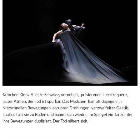
©Jochen Klenk Alles in Schwarz, vernebelt, pulsierende Herzfrequenz,
lauter Atmen, der Tod ist spürbar. Das Mädchen kämpft dagegen, in
blitzschnellen Bewegungen, abrupten Drehungen, verzweifelter Gestik.
Lautlos fällt sie zu Boden und bäumt sich wieder. Im Spiegel ein Tänzer der
ihre Bewegungen dupliziert. Der Tod nähert sich.