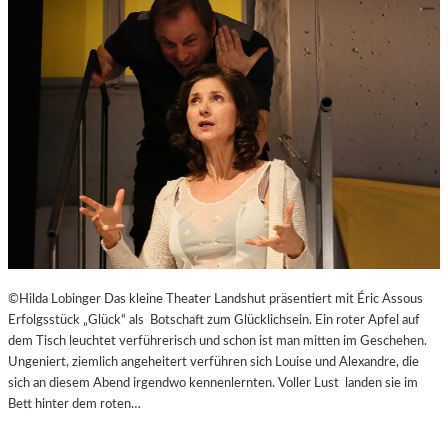
E
J
I
U
T
B
-
I
A
L
G
Ä
E
U
N
M
T
E
N
–
J
A
G
©Hilda Lobinger Das kleine Theater Landshut präsentiert mit Éric Assous
D
Erfolgsstück „Glück“ als Botschaft zum Glücklichsein. Ein roter Apfel auf
U
dem Tisch leuchtet verführerisch und schon ist man mitten im Geschehen.
M
Ungeniert, ziemlich angeheitert verführen sich Louise und Alexandre, die
D
sich an diesem Abend irgendwo kennenlernten. Voller Lust landen sie im
E
Bett hinter dem roten…
N
E