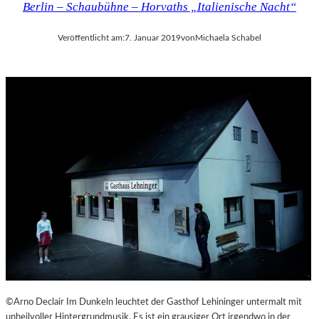
Berlin – Schaubühne – Horvaths „Italienische Nacht“
Veröffentlicht am:
7. Januar 2019
von
Michaela Schabel
©Arno Declair Im Dunkeln leuchtet der Gasthof Lehininger untermalt mit
unheilvoller Hintergrundmusik. Es ist ein grausiger Ort irgendwo in der