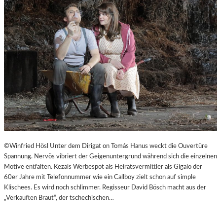
©Winfried Hösl Unter dem Dirigat on Tomás Hanus weckt die Ouvertüre
Spannung. Nervös vibriert der Geigenuntergrund während sich die einzelnen
Motive entfalten. Kezals Werbespot als Heiratsvermittler als Gigalo der
60er Jahre mit Telefonnummer wie ein Callboy zielt schon auf simple
Klischees. Es wird noch schlimmer. Regisseur David Bösch macht aus der
„Verkauften Braut“, der tschechischen…