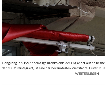
Hongkong, bis 1997 ehemalige Kronkolonie der Engländer auf chinesisch
der Mitte“ reintegriert, ist eine der bekanntesten Weltstädte. Oliver M
:
WEITERLESEN
L
A
N
D
S
H