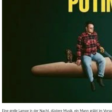
“
–
F
O
T
O
G
R
A
F
I
E
N
V
O
N
O
L
I
V
Eine grelle Lampe in der Nacht, düstere Musik, ein Mann gräbt im Vorsp