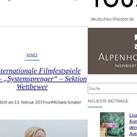
KINO
nternationale Filmfestspiele
– „Systemsprenger“ – Sektion
Wettbewer
S
u
c
NEUESTE BEITRÄGE
licht am:
13. Februar 2019
von
Michaela Schabel
h
e
Lisa
n
Kun
den
Aus