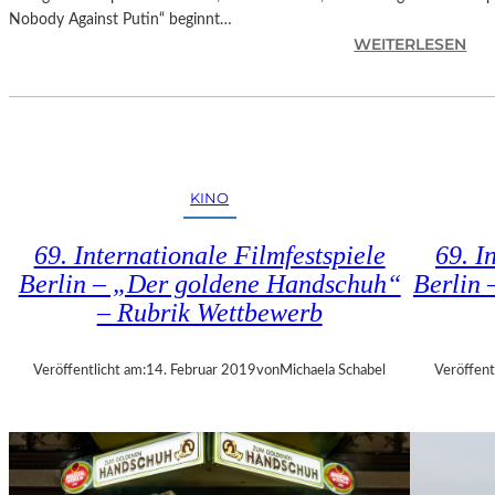
E
Nobody Against Putin“ beginnt…
R
:
WEITERLESEN
M
D
U
O
M
K
M
.
I
F
N
E
D
KINO
S
E
T
R
69. Internationale Filmfestspiele
69. I
M
G
Berlin – „Der goldene Handschuh“
Berlin 
Ü
A
– Rubrik Wettbewerb
N
L
C
E
H
R
Veröffentlicht am:
14. Februar 2019
von
Michaela Schabel
Veröffent
E
I
N
E
–
L
„
I
M
T