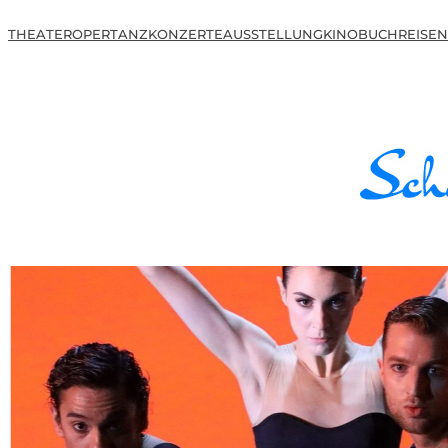
THEATER
OPER
TANZ
KONZERTE
AUSSTELLUNG
KINO
BUCH
REISEN