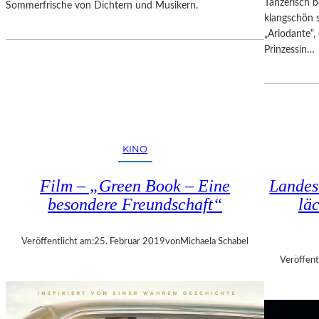
Tänzerisch b
Sommerfrische von Dichtern und Musikern.
S
klangschön 
I
„Ariodante“, 
M
Prinzessin…
O
N
!
–
V
O
KINO
M
G
Film – „Green Book – Eine
Landes
L
besondere Freundschaft“
lä
Ü
C
K
Veröffentlicht am:
25. Februar 2019
von
Michaela Schabel
D
Veröffent
E
S
D
I