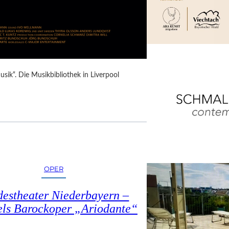
Musik“. Die Musikbibliothek in Liverpool
OPER
estheater Niederbayern –
ls Barockoper „Ariodante“