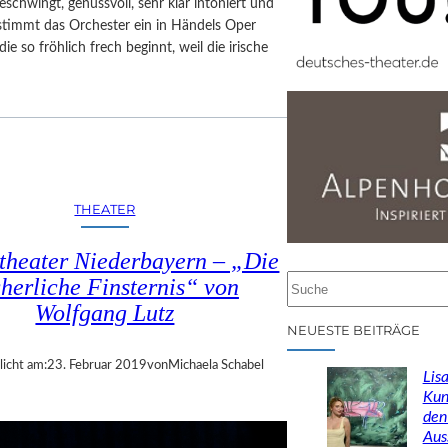
eschwingt, genussvoll, sehr klar intoniert und
stimmt das Orchester ein in Händels Oper
die so fröhlich frech beginnt, weil die irische
THEATER
theater Niederbayern – „Die
cherliche Finsternis“ von
S
u
Wolfgang Lutz
c
NEUESTE BEITRÄGE
h
licht am:
23. Februar 2019
von
Michaela Schabel
e
Lisa
n
Kun
den
Aus