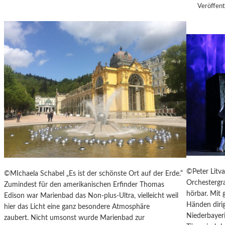
U
Veröffent
H
L
T
E
S
D
O
K
U
M
E
N
T
A
R
F
©Peter Litv
©MIchaela Schabel „Es ist der schönste Ort auf der Erde.“
I
Orchestergr
Zumindest für den amerikanischen Erfinder Thomas
L
hörbar. Mit
Edison war Marienbad das Non-plus-Ultra, vielleicht weil
M
Händen diri
hier das Licht eine ganz besondere Atmosphäre
-
Niederbayeri
zaubert. Nicht umsonst wurde Marienbad zur
„