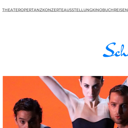
THEATER
OPER
TANZ
KONZERTE
AUSSTELLUNG
KINO
BUCH
REISEN