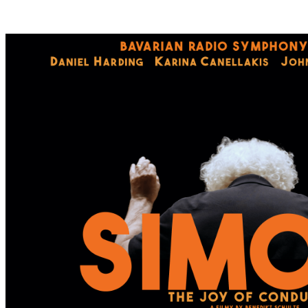
S
T
E
S
W
A
N
D
E
R
D
O
R
F
I
N
B
A
D
K