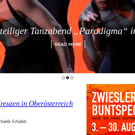
eiliger Tanzabend „Paradigma“ in
READ MORE
reuzen in Oberösterreich
haela Schabel