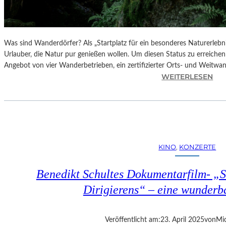
Was sind Wanderdörfer? Als „Startplatz für ein besonderes Naturerlebn
Urlauber, die Natur pur genießen wollen. Um diesen Status zu erreichen
Angebot von vier Wanderbetrieben, ein zertifizierter Orts- und Weitw
:
WEITERLESEN
Ö
S
T
E
R
R
KINO
, 
KONZERTE
E
I
Benedikt Schultes Dokumentarfilm- „
C
H
Dirigierens“ – eine wunder
–
E
R
Veröffentlicht am:
23. April 2025
von
Mic