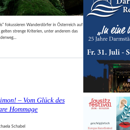
is“ fokussieren Wanderdörfer in Österreich auf
 gelten strenge Kriterien, unter anderem das
anderweg…
Simon! – Vom Glück des
bare Hommage
haela Schabel