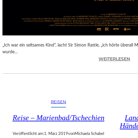
R
E
U
Z
E
N
I
„Ich war ein seltsames Kind“, lacht Sir Simon Rattle, „ich hörte überall 
N
wurde…
O
:
WEITERLESEN
B
B
E
E
R
N
Ö
E
S
D
T
I
REISEN
E
K
R
T
R
Reise – Marienbad/Tschechien
Land
S
E
Hände
C
I
H
Veröffentlicht am:
1. März 2019
von
Michaela Schabel
C