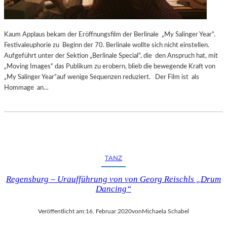
O
I
U
S
R
T
Kaum Applaus bekam der Eröffnungsfilm der Berlinale „My Salinger Year“.
“
K
Festivaleuphorie zu Beginn der 70. Berlinale wollte sich nicht einstellen.
–
I
Aufgeführt unter der Sektion „Berlinale Special“, die den Anspruch hat, mit
E
R
„Moving Images“ das Publikum zu erobern, blieb die bewegende Kraft von
I
C
„My Salinger Year“auf wenige Sequenzen reduziert. Der Film ist als
N
H
Hommage an…
E
E
S
T
I
M
M
E
TANZ
,
D
Regensburg – Uraufführung von von Georg Reischls „Drum
I
Dancing“
E
G
Veröffentlicht am:
16. Februar 2020
von
Michaela Schabel
E