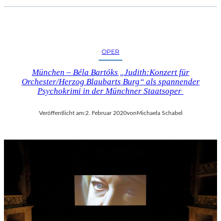
OPER
München – Béla Bartóks „Judith:Konzert für
Orchester/Herzog Blaubarts Burg“ als spannender
Psychokrimi in der Münchner Staatsoper
Veröffentlicht am:
2. Februar 2020
von
Michaela Schabel