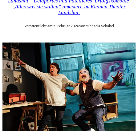
Landshut – Delaportes und Patellières Erfolgskomödie
„Alles was sie wollen“ amüsiert im Kleinen Theater
Landshut
Veröffentlicht am:
5. Februar 2020
von
Michaela Schabel