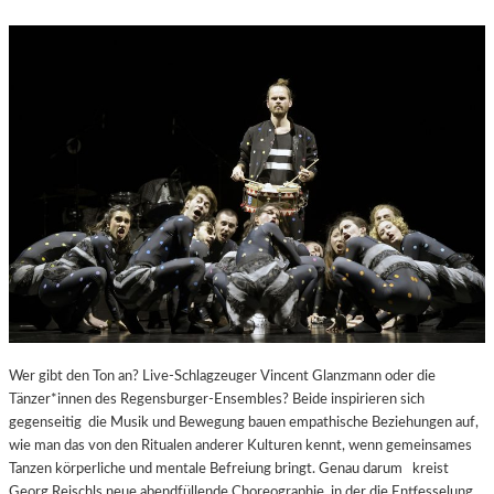
N
E
R
A
T
I
O
N
E
N
V
E
R
Z
A
U
B
Wer gibt den Ton an? Live-Schlagzeuger Vincent Glanzmann oder die
E
Tänzer*innen des Regensburger-Ensembles? Beide inspirieren sich
R
gegenseitig die Musik und Bewegung bauen empathische Beziehungen auf,
T
wie man das von den Ritualen anderer Kulturen kennt, wenn gemeinsames
E
Tanzen körperliche und mentale Befreiung bringt. Genau darum kreist
Georg Reischls neue abendfüllende Choreographie, in der die Entfesselung…