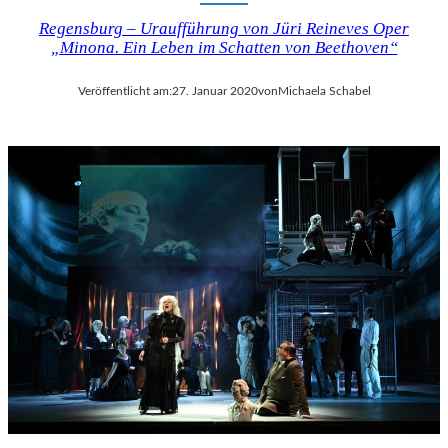
Regensburg – Uraufführung von Jüri Reineves Oper
„Minona. Ein Leben im Schatten von Beethoven“
Veröffentlicht am:
27. Januar 2020
von
Michaela Schabel