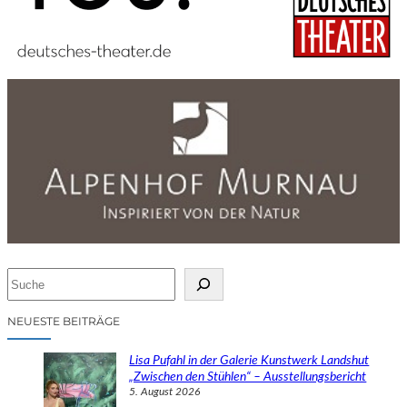
S
u
c
NEUESTE BEITRÄGE
h
e
Lisa Pufahl in der Galerie Kunstwerk Landshut
n
„Zwischen den Stühlen“ – Ausstellungsbericht
5. August 2026