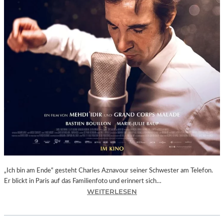
N
G
E
O
R
G
T
H
U
M
B
A
C
H
U
N
„Ich bin am Ende“ gesteht Charles Aznavour seiner Schwester am Telefon.
D
Er blickt in Paris auf das Familienfoto und erinnert sich…
R
:
WEITERLESEN
A
M
I
E
M
H