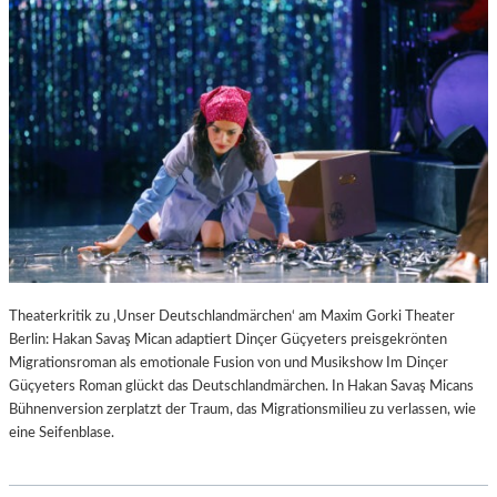
Theaterkritik zu ‚Unser Deutschlandmärchen‘ am Maxim Gorki Theater
Berlin: Hakan Savaş Mican adaptiert Dinçer Güçyeters preisgekrönten
Migrationsroman als emotionale Fusion von und Musikshow Im Dinçer
Güçyeters Roman glückt das Deutschlandmärchen. In Hakan Savaş Micans
Bühnenversion zerplatzt der Traum, das Migrationsmilieu zu verlassen, wie
eine Seifenblase.