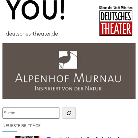
S
u
c
NEUESTE BEITRÄGE
h
e