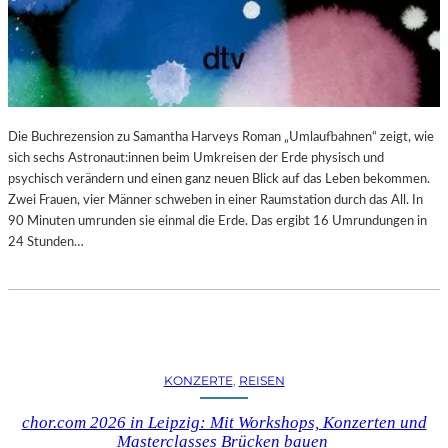
N
B
G
L
S
O
B
G
E
R
I
Die Buchrezension zu Samantha Harveys Roman „Umlaufbahnen“ zeigt, wie
C
sich sechs Astronaut:innen beim Umkreisen der Erde physisch und
H
psychisch verändern und einen ganz neuen Blick auf das Leben bekommen.
T
Zwei Frauen, vier Männer schweben in einer Raumstation durch das All. In
90 Minuten umrunden sie einmal die Erde. Das ergibt 16 Umrundungen in
24 Stunden…
KONZERTE
, 
REISEN
chor.com 2026 in Leipzig: Mit Workshops, Konzerten und
Masterclasses Brücken bauen