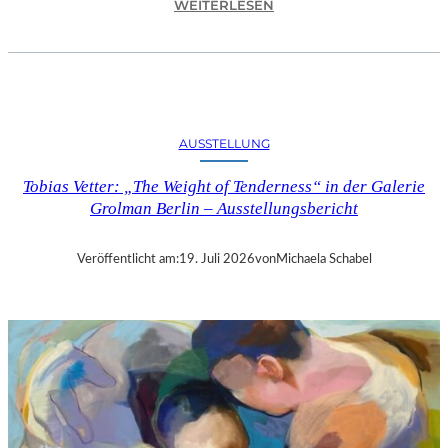
:
WEITERLESEN
„
M
I
C
H
E
AUSSTELLUNG
L
C
Tobias Vetter: „The Weight of Tenderness“ in der Galerie
O
Grolman Berlin – Ausstellungsbericht
M
T
E
Veröffentlicht am:
19. Juli 2026
von
Michaela Schabel
“
I
N
B
E
R
L
I
N