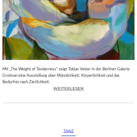
–
L
E
G
E
N
D
Ä
R
E
Mit „The Weight of Tenderness“ zeigt Tobias Vetter in der Berliner Galerie
F
Grolman eine Ausstellung über Männlichkeit, Körperlichkeit und das
O
Bedürfnis nach Zärtlichkeit.
T
:
WEITERLESEN
O
T
G
O
R
B
A
I
F
A
I
S
E
TANZ
V
N