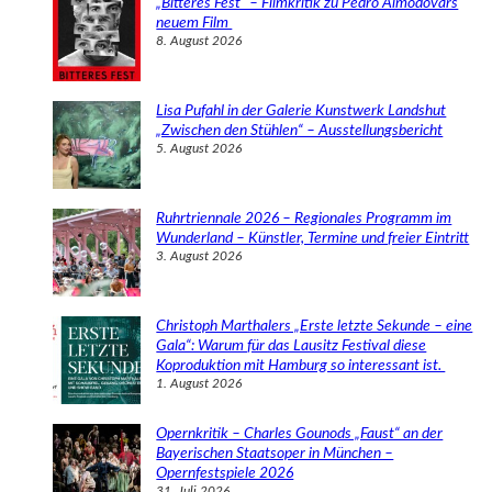
„Bitteres Fest“ – Filmkritik zu Pedro Almodóvars
n
neuem Film
8. August 2026
Lisa Pufahl in der Galerie Kunstwerk Landshut
„Zwischen den Stühlen“ – Ausstellungsbericht
5. August 2026
Ruhrtriennale 2026 – Regionales Programm im
Wunderland – Künstler, Termine und freier Eintritt
3. August 2026
Christoph Marthalers „Erste letzte Sekunde – eine
Gala“: Warum für das Lausitz Festival diese
Koproduktion mit Hamburg so interessant ist.
1. August 2026
Opernkritik – Charles Gounods „Faust“ an der
Bayerischen Staatsoper in München –
Opernfestspiele 2026
31. Juli 2026