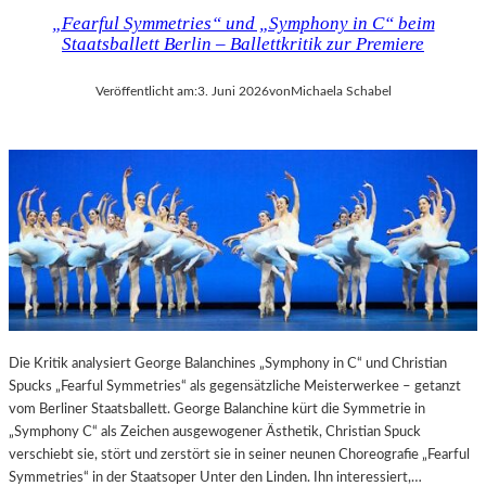
E
I
„Fearful Symmetries“ und „Symphony in C“ beim
T
N
Staatsballett Berlin – Ballettkritik zur Premiere
T
D
E
E
Veröffentlicht am:
3. Juni 2026
von
Michaela Schabel
R
R
:
G
„
A
T
L
H
E
E
R
W
I
E
E
I
C
G
A
H
M
T
E
Die Kritik analysiert George Balanchines „Symphony in C“ und Christian
O
R
Spucks „Fearful Symmetries“ als gegensätzliche Meisterwerkee – getanzt
F
A
vom Berliner Staatsballett. George Balanchine kürt die Symmetrie in
T
W
„Symphony C“ als Zeichen ausgewogener Ästhetik, Christian Spuck
E
O
verschiebt sie, stört und zerstört sie in seiner neunen Choreografie „Fearful
N
R
Symmetries“ in der Staatsoper Unter den Linden. Ihn interessiert,…