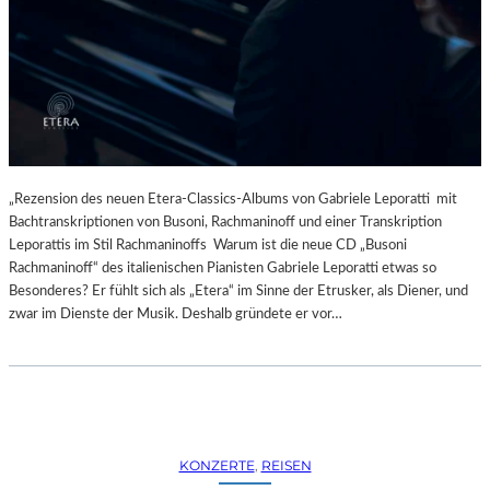
R
L
T
I
K
N
R
–
I
A
T
U
I
S
K
S
–
T
„Rezension des neuen Etera-Classics-Albums von Gabriele Leporatti mit
A
E
Bachtranskriptionen von Busoni, Rachmaninoff und einer Transkription
U
L
Leporattis im Stil Rachmaninoffs Warum ist die neue CD „Busoni
S
L
Rachmaninoff“ des italienischen Pianisten Gabriele Leporatti etwas so
B
U
Besonderes? Er fühlt sich als „Etera“ im Sinne der Etrusker, als Diener, und
L
N
zwar im Dienste der Musik. Deshalb gründete er vor…
I
G
C
„
K
D
A
O
U
U
F
B
KONZERTE
, 
REISEN
M
L