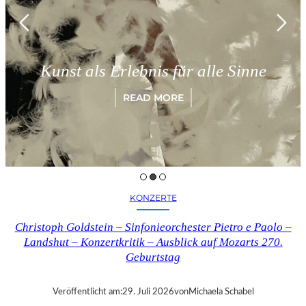
Kunst als Erlebnis für alle Sinne
READ MORE
KONZERTE
Christoph Goldstein – Sinfonieorchester Pietro e Paolo –
Landshut – Konzertkritik – Ausblick auf Mozarts 270.
Geburtstag
Veröffentlicht am:
29. Juli 2026
von
Michaela Schabel