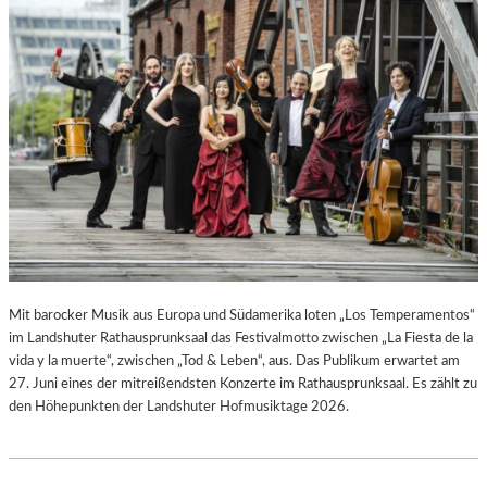
L
L
U
N
G
S
B
E
R
I
C
H
T
V
Mit barocker Musik aus Europa und Südamerika loten „Los Temperamentos“
O
im Landshuter Rathausprunksaal das Festivalmotto zwischen „La Fiesta de la
N
vida y la muerte“, zwischen „Tod & Leben“, aus. Das Publikum erwartet am
S
27. Juni eines der mitreißendsten Konzerte im Rathausprunksaal. Es zählt zu
C
den Höhepunkten der Landshuter Hofmusiktage 2026.
H
A
B