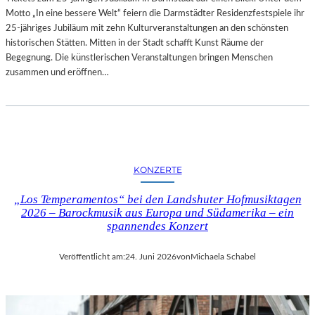
D
Motto „In eine bessere Welt“ feiern die Darmstädter Residenzfestspiele ihr
G
25-jähriges Jubiläum mit zehn Kulturveranstaltungen an den schönsten
A
historischen Stätten. Mitten in der Stadt schafft Kunst Räume der
L
Begegnung. Die künstlerischen Veranstaltungen bringen Menschen
E
zusammen und eröffnen…
R
I
E
B
E
R
KONZERTE
L
I
„Los Temperamentos“ bei den Landshuter Hofmusiktagen
N
2026 – Barockmusik aus Europa und Südamerika – ein
–
spannendes Konzert
A
U
Veröffentlicht am:
24. Juni 2026
von
Michaela Schabel
S
S
T
E