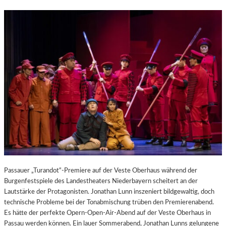
Passauer „Turandot“-Premiere auf der Veste Oberhaus während der
Burgenfestspiele des Landestheaters Niederbayern scheitert an der
Lautstärke der Protagonisten. Jonathan Lunn inszeniert bildgewaltig, doch
technische Probleme bei der Tonabmischung trüben den Premierenabend.
Es hätte der perfekte Opern-Open-Air-Abend auf der Veste Oberhaus in
Passau werden können. Ein lauer Sommerabend, Jonathan Lunns gelungene