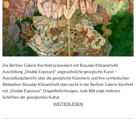
I
N
F
O
N
I
E
O
R
C
H
Die Berliner Galerie Kornfeld präsentiert mit Rusudan Khizanishvilis
E
Ausstellung „Double Exposure“ ungewöhnliche georgische Kunst –
S
Ausstellungsbericht über die georgische Künstlerin und ihre symbolischen
T
Bildwelten. Rusudan Khizanishvili überrascht in der Berliner Galerie Kornfeld
E
mit „Double Exposure“, Doppelbelichtungen. Jede Bild zeigt mehrere
R
Schichten der georgischen Kultur.
P
:
WEITERLESEN
I
R
E
U
T
S
R
U
O
D