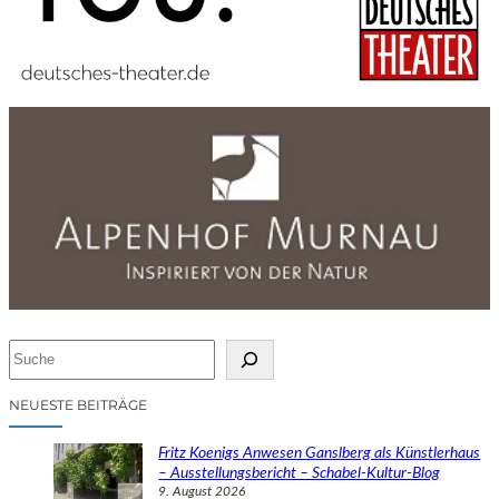
S
u
c
NEUESTE BEITRÄGE
h
e
Fritz Koenigs Anwesen Ganslberg als Künstlerhaus
n
– Ausstellungsbericht – Schabel-Kultur-Blog
9. August 2026