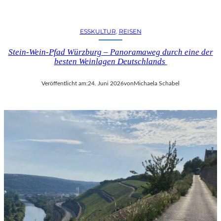
E
L
-
ESSKULTUR
, 
REISEN
K
U
Stein-Wein-Pfad Würzburg – Panoramaweg durch eine der
L
besten Weinlagen Deutschlands
T
U
Veröffentlicht am:
24. Juni 2026
von
Michaela Schabel
R
-
B
L
O
G