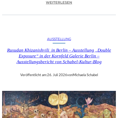
:
WEITERLESEN
C
H
R
I
S
T
AUSSTELLUNG
O
P
Rusudan Khizanishvili in Berlin – Ausstellung „Double
H
Exposure“ in der Kornfeld Galerie Berlin –
G
Ausstellungsbericht von Schabel-Kultur-Blog
O
L
D
Veröffentlicht am:
26. Juli 2026
von
Michaela Schabel
S
T
E
I
N
–
S