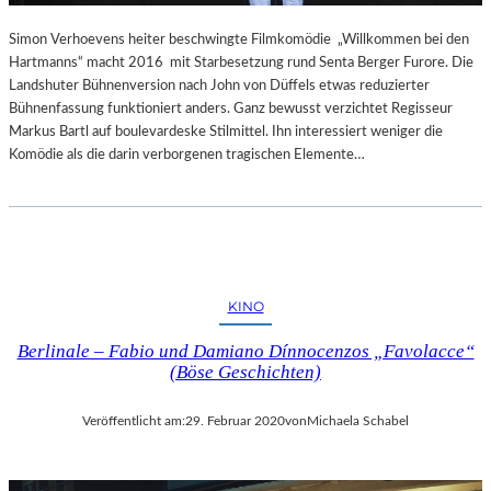
I
M
Simon Verhoevens heiter beschwingte Filmkomödie „Willkommen bei den
F
Hartmanns“ macht 2016 mit Starbesetzung rund Senta Berger Furore. Die
Ü
Landshuter Bühnenversion nach John von Düffels etwas reduzierter
H
Bühnenfassung funktioniert anders. Ganz bewusst verzichtet Regisseur
L
Markus Bartl auf boulevardeske Stilmittel. Ihn interessiert weniger die
T
Komödie als die darin verborgenen tragischen Elemente…
KINO
Berlinale – Fabio und Damiano Dínnocenzos „Favolacce“
(Böse Geschichten)
Veröffentlicht am:
29. Februar 2020
von
Michaela Schabel