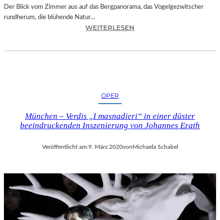
Y
Der Blick vom Zimmer aus auf das Bergpanorama, das Vogelgezwitscher
E
rundherum, die blühende Natur…
R
:
WEITERLESEN
D
M
O
U
R
R
F
N
E
A
N
U
OPER
–
D
München – Verdis „I masnadieri“ in einer düster
A
beeindruckenden Inszenierung von Johannes Erath
S
5
Veröffentlicht am:
9. März 2020
von
Michaela Schabel
-
S
T
E
R
N
E