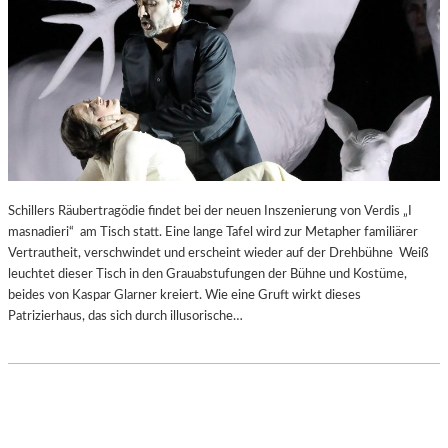
-
H
O
T
E
L
„
A
L
P
Schillers Räubertragödie findet bei der neuen Inszenierung von Verdis „I
E
masnadieri“ am Tisch statt. Eine lange Tafel wird zur Metapher familiärer
N
Vertrautheit, verschwindet und erscheint wieder auf der Drehbühne Weiß
H
leuchtet dieser Tisch in den Grauabstufungen der Bühne und Kostüme,
O
beides von Kaspar Glarner kreiert. Wie eine Gruft wirkt dieses
F
Patrizierhaus, das sich durch illusorische…
“
–
E
I
N
O
R