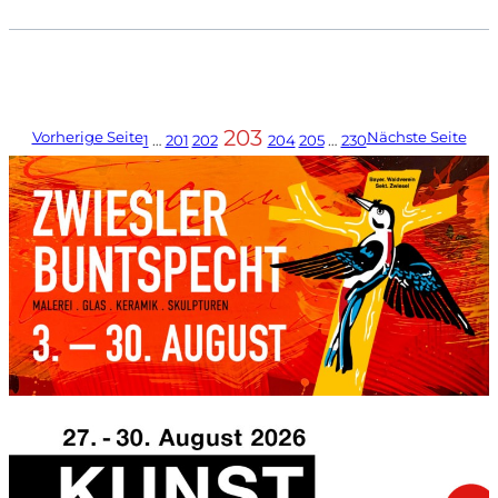
203
Vorherige Seite
Nächste Seite
1
…
201
202
204
205
…
230