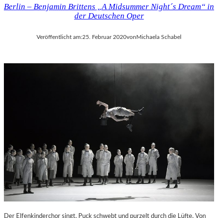
Berlin – Benjamin Brittens „A Midsummer Night´s Dream“ in
der Deutschen Oper
Veröffentlicht am:
25. Februar 2020
von
Michaela Schabel
Der Elfenkinderchor singt, Puck schwebt und purzelt durch die Lüfte. Von