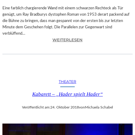
T
A
Eine farblich chargierende Wand mit einem schwarzen Rechteck als Tür
T
genügt, um Ray Bradburys dystophen Roman von 1953 derart packend auf
I
die Bühne zu bringen, dass man gespannt von der ersten bis zur letzten
O
Minute dem Geschehen folgt. Die Parallelen zur Gegenwart sind
N
verblüffend…
:
S
WEITERLESEN
L
S
A
T
N
Ü
D
C
S
K
H
„
THEATER
U
U
T
N
Kabarett – „Hader spielt Hader“
–
D
R
A
Veröffentlicht am:
24. Oktober 2018
von
Michaela Schabel
A
L
Y
L
B
E
R
T
A
I