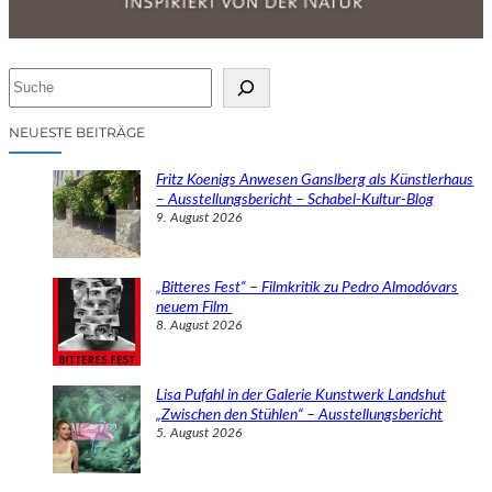
S
u
c
NEUESTE BEITRÄGE
h
e
Fritz Koenigs Anwesen Ganslberg als Künstlerhaus
n
– Ausstellungsbericht – Schabel-Kultur-Blog
9. August 2026
„Bitteres Fest“ – Filmkritik zu Pedro Almodóvars
neuem Film
8. August 2026
Lisa Pufahl in der Galerie Kunstwerk Landshut
„Zwischen den Stühlen“ – Ausstellungsbericht
5. August 2026