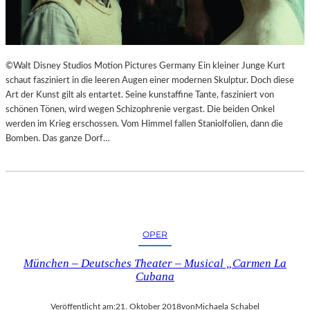
I
E
M
S
L
T
A
H
N
E
©Walt Disney Studios Motion Pictures Germany Ein kleiner Junge Kurt
D
A
schaut fasziniert in die leeren Augen einer modernen Skulptur. Doch diese
E
T
Art der Kunst gilt als entartet. Seine kunstaffine Tante, fasziniert von
S
E
schönen Tönen, wird wegen Schizophrenie vergast. Die beiden Onkel
T
R
werden im Krieg erschossen. Vom Himmel fallen Staniolfolien, dann die
H
Bomben. Das ganze Dorf…
E
A
T
E
R
N
OPER
I
E
München – Deutsches Theater – Musical „Carmen La
D
Cubana
E
R
Veröffentlicht am:
21. Oktober 2018
von
Michaela Schabel
B