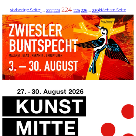
224
Vorherige Seite
Nächste Seite
1
…
222
223
225
226
…
230