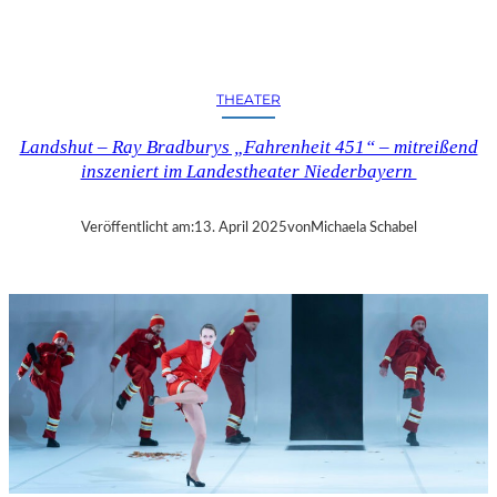
N
D
S
H
THEATER
U
T
Landshut – Ray Bradburys „Fahrenheit 451“ – mitreißend
–
inszeniert im Landestheater Niederbayern
T
H
O
Veröffentlicht am:
13. April 2025
von
Michaela Schabel
M
A
S
K
Ö
C
K
S
A
G
I