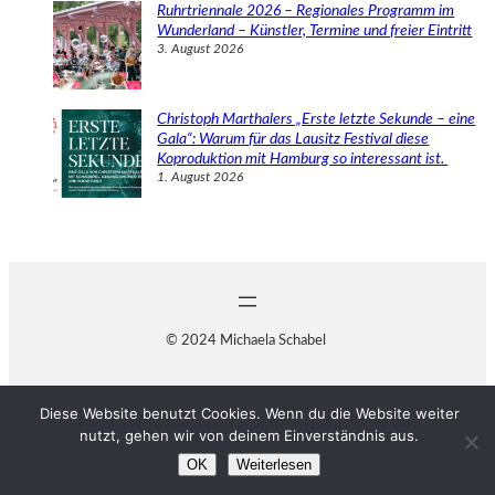
Ruhrtriennale 2026 – Regionales Programm im
Wunderland – Künstler, Termine und freier Eintritt
3. August 2026
Christoph Marthalers „Erste letzte Sekunde – eine
Gala“: Warum für das Lausitz Festival diese
Koproduktion mit Hamburg so interessant ist.
1. August 2026
© 2024 Michaela Schabel
Diese Website benutzt Cookies. Wenn du die Website weiter
nutzt, gehen wir von deinem Einverständnis aus.
OK
Weiterlesen