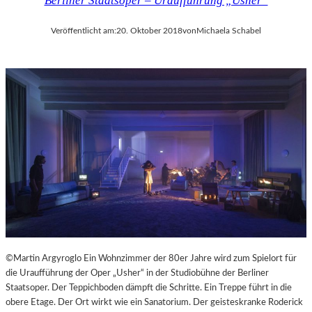
Berliner Staatsoper – Uraufführung „Usher“
Veröffentlicht am:
20. Oktober 2018
von
Michaela Schabel
©Martin Argyroglo Ein Wohnzimmer der 80er Jahre wird zum Spielort für
die Uraufführung der Oper „Usher“ in der Studiobühne der Berliner
Staatsoper. Der Teppichboden dämpft die Schritte. Ein Treppe führt in die
obere Etage. Der Ort wirkt wie ein Sanatorium. Der geisteskranke Roderick