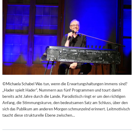
D
E
B
R
U
E
R
R
Y
U
S
F
„
E
F
N
A
“
H
I
R
N
E
D
N
E
©Michaela Schabel Was tun, wenn die Erwartungshaltungen immens sind?
H
N
„Hader spielt Hader“, Nummern aus fünf Programmen und tourt damit
E
L
bereits acht Jahre durch die Lande. Parodistisch ringt er um den richtigen
I
A
Anfang, die Stimmungskurve, den bedeutsamen Satz am Schluss, über den
T
N
sich das Publikum am anderen Morgen schmunzelnd erinnert. Leitmotivisch
4
D
taucht diese strukturelle Ebene zwischen…
5
S
1
H
“
U