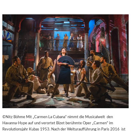
A
Y
E
R
N
©Nitz Böhme Mit „Carmen La Cubana“ nimmt die Musicalwelt den
Havanna-Hype auf und verortet Bizet berühmte Oper „Carmen“ im
Revolutionsjahr Kubas 1953. Nach der Welturaufführung in Paris 2016 ist