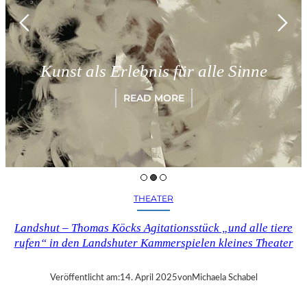
M
Kunst als Erlebnis für alle Sinne
READ MORE
THEATER
Landshut – Thomas Köcks Agitationsstück „und alle tiere
rufen“ in den Landshuter Kammerspielen kleines Theater
Veröffentlicht am:
14. April 2025
von
Michaela Schabel