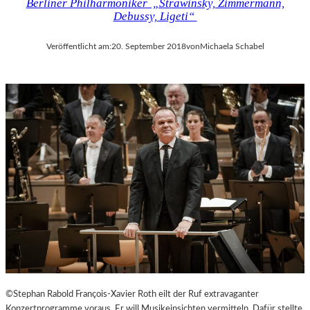
Berliner Philharmoniker „Strawinsky, Zimmermann,
Debussy, Ligeti“
Veröffentlicht am:
20. September 2018
von
Michaela Schabel
©Stephan Rabold François-Xavier Roth eilt der Ruf extravaganter
Konzertprogramme voraus. Er will Musikeinsichten vermitteln. Dafür stellte