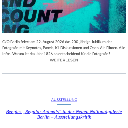
N
N
I
U
M
S
Y
C/O Berlin feiert am 22. August 2026 das 200-jährige Jubiläum der
M
Fotografie mit Keynotes, Panels, KI-Diskussionen und Open-Air-Filmen. Alle
P
Infos. Warum ist das Jahr 1826 so entscheidend für die Fotografie?
:
WEITERLESEN
H
C
O
/
N
O
Y
B
“
E
B
R
E
AUSSTELLUNG
L
I
I
M
Beeple: „Regular Animals“ in der Neuen Nationalgalerie
N
C
Berlin – Ausstellungskritik
–
L
2
A