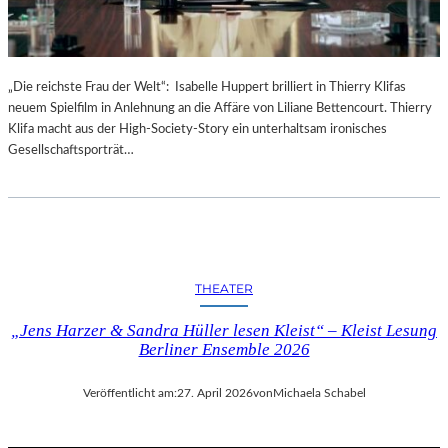
–
I
N
F
„Die reichste Frau der Welt“: Isabelle Huppert brilliert in Thierry Klifas
O
neuem Spielfilm in Anlehnung an die Affäre von Liliane Bettencourt. Thierry
S
Klifa macht aus der High-Society-Story ein unterhaltsam ironisches
U
Gesellschaftsporträt…
N
D
F
A
K
T
THEATER
E
N
„Jens Harzer & Sandra Hüller lesen Kleist“ – Kleist Lesung
Berliner Ensemble 2026
Veröffentlicht am:
27. April 2026
von
Michaela Schabel