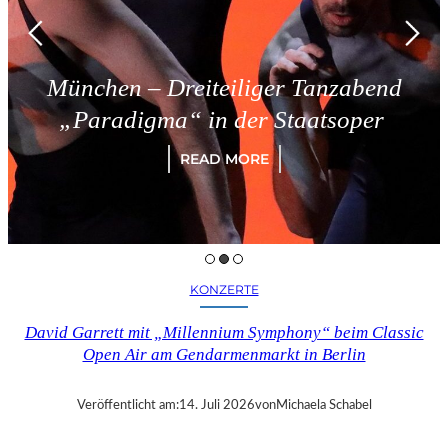
München – Dreiteiliger Tanzabend
„Paradigma“ in der Staatsoper
READ MORE
KONZERTE
David Garrett mit „Millennium Symphony“ beim Classic
Open Air am Gendarmenmarkt in Berlin
Veröffentlicht am:
14. Juli 2026
von
Michaela Schabel