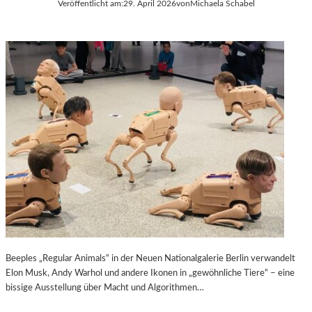
Veröffentlicht am:
29. April 2026
von
Michaela Schabel
0
S
0
S
-
I
J
C
Ä
O
H
P
R
E
I
N
G
A
E
I
S
R
J
A
U
M
B
G
I
E
L
N
Ä
D
U
A
Beeples „Regular Animals“ in der Neuen Nationalgalerie Berlin verwandelt
M
R
Elon Musk, Andy Warhol und andere Ikonen in „gewöhnliche Tiere“ – eine
D
M
bissige Ausstellung über Macht und Algorithmen…
E
E