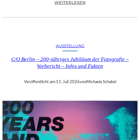
:
WEITERLESEN
D
A
V
I
D
G
AUSSTELLUNG
A
R
C/O Berlin – 200-jähriges Jubiläum der Fotografie –
R
Vorbericht – Infos und Fakten
E
T
T
Veröffentlicht am:
13. Juli 2026
von
Michaela Schabel
M
I
T
„
M
I
L
L
E