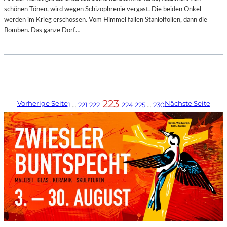
schönen Tönen, wird wegen Schizophrenie vergast. Die beiden Onkel
werden im Krieg erschossen. Vom Himmel fallen Staniolfolien, dann die
Bomben. Das ganze Dorf…
223
Vorherige Seite
Nächste Seite
1
…
221
222
224
225
…
230