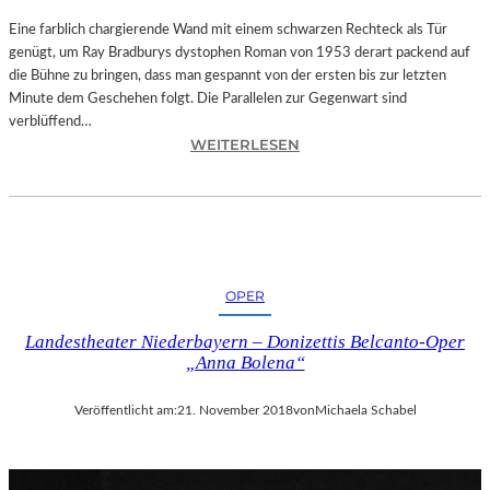
T
A
Eine farblich chargierende Wand mit einem schwarzen Rechteck als Tür
T
genügt, um Ray Bradburys dystophen Roman von 1953 derart packend auf
I
die Bühne zu bringen, dass man gespannt von der ersten bis zur letzten
O
Minute dem Geschehen folgt. Die Parallelen zur Gegenwart sind
N
verblüffend…
:
S
WEITERLESEN
L
S
A
T
N
Ü
D
C
S
K
H
„
OPER
U
U
T
N
Landestheater Niederbayern – Donizettis Belcanto-Oper
–
D
„Anna Bolena“
R
A
A
L
Veröffentlicht am:
21. November 2018
von
Michaela Schabel
Y
L
B
E
R
T
A
I