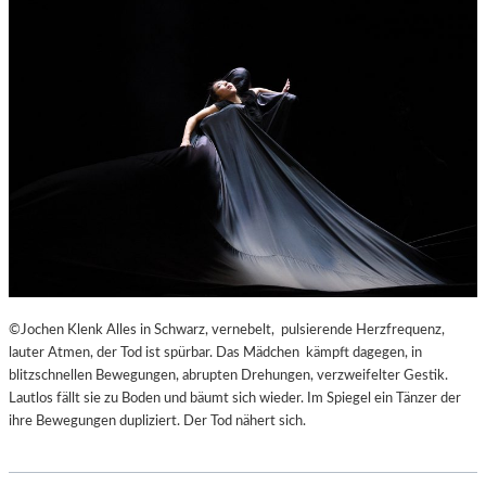
©Jochen Klenk Alles in Schwarz, vernebelt, pulsierende Herzfrequenz,
lauter Atmen, der Tod ist spürbar. Das Mädchen kämpft dagegen, in
blitzschnellen Bewegungen, abrupten Drehungen, verzweifelter Gestik.
Lautlos fällt sie zu Boden und bäumt sich wieder. Im Spiegel ein Tänzer der
ihre Bewegungen dupliziert. Der Tod nähert sich.