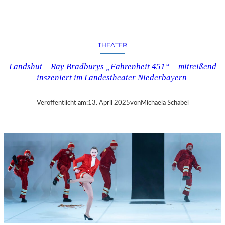
N
D
S
H
THEATER
U
T
Landshut – Ray Bradburys „Fahrenheit 451“ – mitreißend
–
inszeniert im Landestheater Niederbayern
T
H
O
Veröffentlicht am:
13. April 2025
von
Michaela Schabel
M
A
S
K
Ö
C
K
S
A
G
I