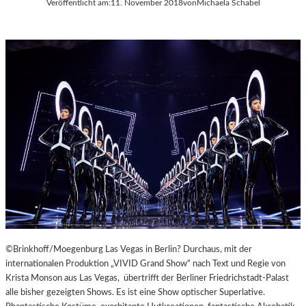
Veröffentlicht am:
11. November 2018
von
Michaela Schabel
A
Y
E
R
N
©Brinkhoff/Moegenburg Las Vegas in Berlin? Durchaus, mit der
internationalen Produktion „VIVID Grand Show“ nach Text und Regie von
Krista Monson aus Las Vegas, übertrifft der Berliner Friedrichstadt-Palast
alle bisher gezeigten Shows. Es ist eine Show optischer Superlative.