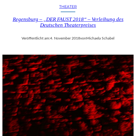
THEATER
Regensburg – „DER FAUST 2018“ – Verleihung des
Deutschen Theaterpreises
Veröffentlicht am:
4. November 2018
von
Michaela Schabel