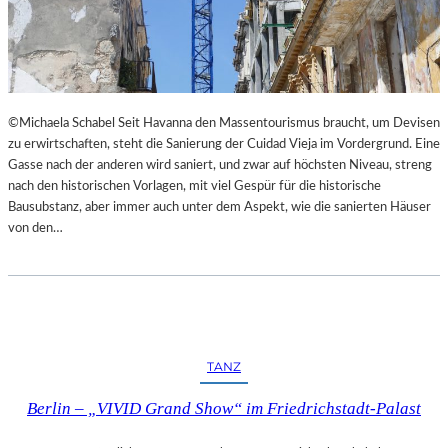
I
E
M
S
L
T
A
H
N
E
D
A
©Michaela Schabel Seit Havanna den Massentourismus braucht, um Devisen
E
T
zu erwirtschaften, steht die Sanierung der Cuidad Vieja im Vordergrund. Eine
S
E
Gasse nach der anderen wird saniert, und zwar auf höchsten Niveau, streng
T
R
nach den historischen Vorlagen, mit viel Gespür für die historische
H
Bausubstanz, aber immer auch unter dem Aspekt, wie die sanierten Häuser
E
von den…
A
T
E
R
N
I
E
TANZ
D
E
Berlin – „VIVID Grand Show“ im Friedrichstadt-Palast
R
B