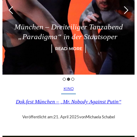
München – Dreiteiliger Tanzabend
„Paradigma“ in der Staatsoper
READ MORE
KINO
Dok.fest München – „Mr. Nobody Against Putin“
Veröffentlicht am:
21. April 2025
von
Michaela Schabel