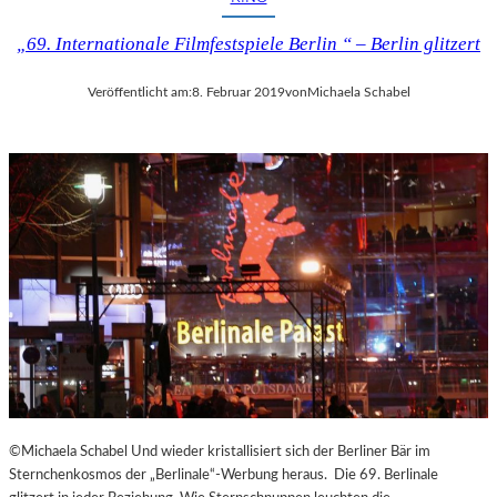
U
T
„69. Internationale Filmfestspiele Berlin “ – Berlin glitzert
–
„
Veröffentlicht am:
8. Februar 2019
von
Michaela Schabel
E
S
I
S
T
D
A
S
,
W
A
S
E
S
I
S
©Michaela Schabel Und wieder kristallisiert sich der Berliner Bär im
T
Sternchenkosmos der „Berlinale“-Werbung heraus. Die 69. Berlinale
“