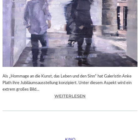
N
O
B
O
D
Y
A
G
A
I
N
Als „Hommage an die Kunst, das Leben und den Sinn“ hat Galeristin Anke
S
Plath ihre Jubiläumsausstellung konzipiert. Unter diesem Aspekt wird ein
T
extrem großes Bild…
P
:
WEITERLESEN
U
L
T
A
I
N
N
D
“
S
H
KINO