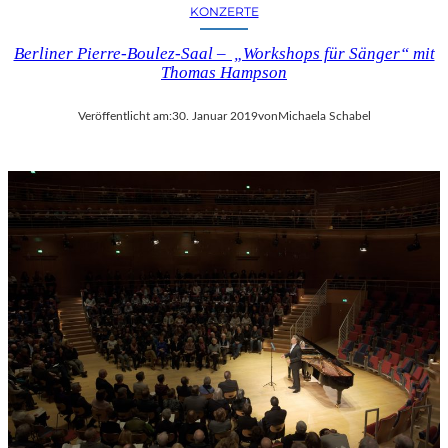
KONZERTE
Berliner Pierre-Boulez-Saal – „Workshops für Sänger“ mit
Thomas Hampson
Veröffentlicht am:
30. Januar 2019
von
Michaela Schabel