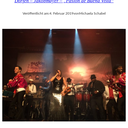
Dorfen – Jakobmayer – „Pasión de Buena Vista“
K
U
N
Veröffentlicht am:
4. Februar 2019
von
Michaela Schabel
S
T
W
E
R
K