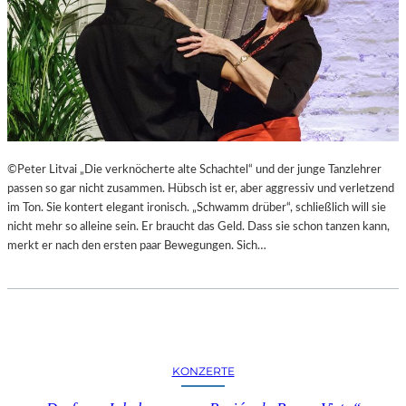
T
L
E
R
I
N
N
E
N
©Peter Litvai „Die verknöcherte alte Schachtel“ und der junge Tanzlehrer
I
passen so gar nicht zusammen. Hübsch ist er, aber aggressiv und verletzend
N
im Ton. Sie kontert elegant ironisch. „Schwamm drüber“, schließlich will sie
D
nicht mehr so alleine sein. Er braucht das Geld. Dass sie schon tanzen kann,
E
merkt er nach den ersten paar Bewegungen. Sich…
R
G
A
L
E
R
KONZERTE
I
E