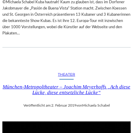
©MIchaela Schabel Kuba hautnah! Kaum zu glauben ist, dass im Dorfener
Jakobmayer die „Pasión de Buena Vista“ Station macht. Zwischen Koessen
und St. Georgen in Österreich präsentieren 13 Kubaner und 3 Kubanerinnen
die bekannteste Show Kubas. Es ist ihre 12. Europa-Tour mit inzwischen
über 1000 Vorstellungen, wobei die Künstler auf der Webseite und den
Plakaten…
THEATER
München-Metropoltheater – Joachim Meyerhoffs „Ach diese
Lücke, diese entsetzliche Lücke“
Veröffentlicht am:
2. Februar 2019
von
Michaela Schabel