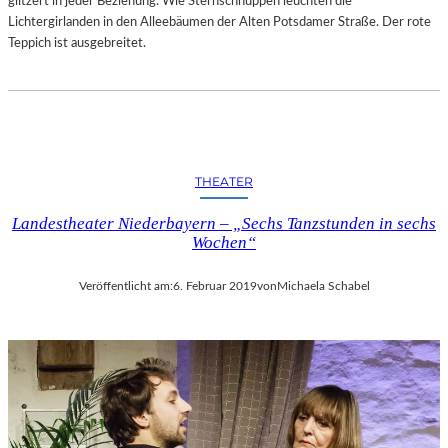
glitzert in jeder Beziehung. Wie Sternschnuppen leuchten die
–
Lichtergirlanden in den Alleebäumen der Alten Potsdamer Straße. Der rote
A
Teppich ist ausgebreitet.
R
B
E
I
T
E
THEATER
N
V
Landestheater Niederbayern – „Sechs Tanzstunden in sechs
O
Wochen“
N
N
Veröffentlicht am:
6. Februar 2019
von
Michaela Schabel
E
U
E
N
K
Ü
N
S