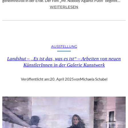
geheimnisvoll in der Erde. Der Film „Mr. Nobody Against Putin“ beginnt…
:
WEITERLESEN
D
O
K
.
F
E
AUSSTELLUNG
S
T
Landshut – „Es ist das, was es ist“ – Arbeiten von neuen
M
KünstlerInnen in der Galerie Kunstwerk
Ü
N
C
Veröffentlicht am:
20. April 2025
von
Michaela Schabel
H
E
N
–
„
M
R
.