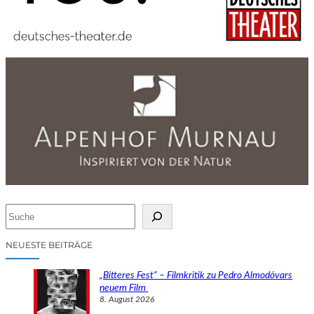
S
u
c
NEUESTE BEITRÄGE
h
e
„Bitteres Fest“ – Filmkritik zu Pedro Almodóvars
n
neuem Film
8. August 2026