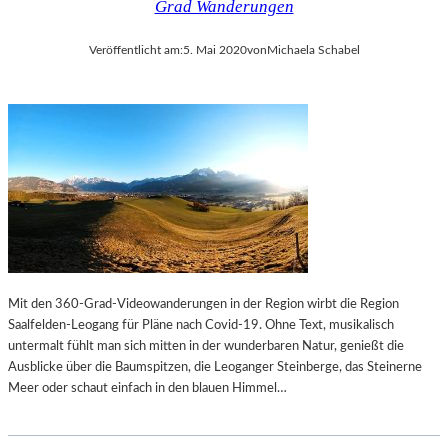
Grad Wanderungen
E
M
X
U
Veröffentlicht am:
5. Mai 2020
von
Michaela Schabel
P
E
R
L
E
B
S
E
S
C
I
K
O
E
N
T
I
T
S
S
M
„
U
W
Mit den 360-Grad-Videowanderungen in der Region wirbt die Region
S
A
Saalfelden-Leogang für Pläne nach Covid-19. Ohne Text, musikalisch
R
untermalt fühlt man sich mitten in der wunderbaren Natur, genießt die
T
Ausblicke über die Baumspitzen, die Leoganger Steinberge, das Steinerne
E
Meer oder schaut einfach in den blauen Himmel…
N
A
U