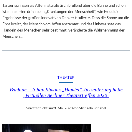
M
Tänzer springen als Affen naturalistisch brüllend über die Bühne und schon
B
ist man mitten drin in den „Kränkungen der Menschheit“, wie Freud die
L
Ergebnisse der großen innovativen Denker titulierte. Dass die Sonne um die
E
Erde kreist, der Mensch vom Affen abstammt und das Unbewusste das
Handeln des Menschen sehr bestimmt, veränderte die Wahrnehmung der
Menschen…
THEATER
Bochum – Johan Simons „Hamlet“-Inszenierung beim
„Virtuellen Berliner Theatertreffen 2020″
Veröffentlicht am:
3. Mai 2020
von
Michaela Schabel