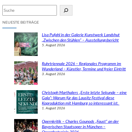
S
u
c
NEUESTE BEITRÄGE
h
e
Lisa Pufahl in der Galerie Kunstwerk Landshut
n
„Zwischen den Stühlen“ – Ausstellungsbericht
5. August 2026
Ruhrtriennale 2026 – Regionales Programm im
Wunderland – Künstler, Termine und freier Eintritt
3. August 2026
Christoph Marthalers „Erste letzte Sekunde – eine
Gala“: Warum für das Lausitz Festival diese
Koproduktion mit Hamburg so interessant ist.
1. August 2026
Opernkritik – Charles Gounods „Faust“ an der
Bayerischen Staatsoper in München –