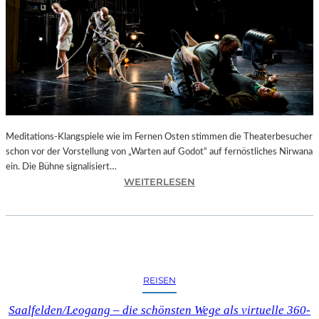
“
I
N
M
U
R
N
A
U
Meditations-Klangspiele wie im Fernen Osten stimmen die Theaterbesucher
–
schon vor der Vorstellung von „Warten auf Godot“ auf fernöstliches Nirwana
D
ein. Die Bühne signalisiert…
I
:
WEITERLESEN
E
B
W
E
I
R
E
L
G
I
E
N
REISEN
D
–
E
S
Saalfelden/Leogang – die schönsten Wege als virtuelle 360-
S
A