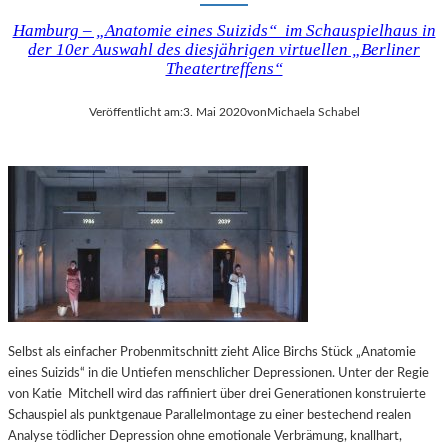
Hamburg – „Anatomie eines Suizids“ im Schauspielhaus in
der 10er Auswahl des diesjährigen virtuellen „Berliner
Theatertreffens“
Veröffentlicht am:
3. Mai 2020
von
Michaela Schabel
Selbst als einfacher Probenmitschnitt zieht Alice Birchs Stück „Anatomie
eines Suizids“ in die Untiefen menschlicher Depressionen. Unter der Regie
von Katie Mitchell wird das raffiniert über drei Generationen konstruierte
Schauspiel als punktgenaue Parallelmontage zu einer bestechend realen
Analyse tödlicher Depression ohne emotionale Verbrämung, knallhart,