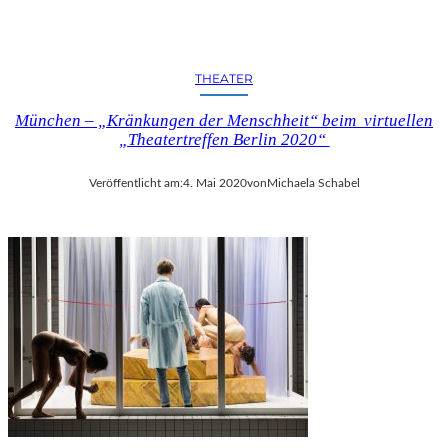
F
G
O
D
THEATER
O
T
München – „Kränkungen der Menschheit“ beim virtuellen
“
„Theatertreffen Berlin 2020“
I
M
Veröffentlicht am:
4. Mai 2020
von
Michaela Schabel
B
E
R
L
I
N
E
R
E
N
S
E