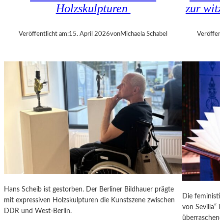
E
Holzskulpturen
zur wit
L
D
Veröffentlicht am:
15. April 2026
von
Michaela Schabel
Veröffen
E
U
T
S
C
H
L
A
N
D
S
Hans Scheib ist gestorben. Der Berliner Bildhauer prägte
Die feminist
mit expressiven Holzskulpturen die Kunstszene zwischen
von Sevilla“
DDR und West-Berlin.
überraschend