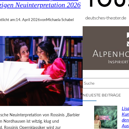
zigen Neuinterpretation 2026
tlicht am:
14. April 2026
von
Michaela Schabel
S
u
c
NEUESTE BEITRÄGE
h
e
Lisa
n
Kun
ische Neuinterpretation von Rossinis „Barbier
den
 in Nordhausen ist witzig, klug und
Aus
. Rossinis Opernklassiker wird zur