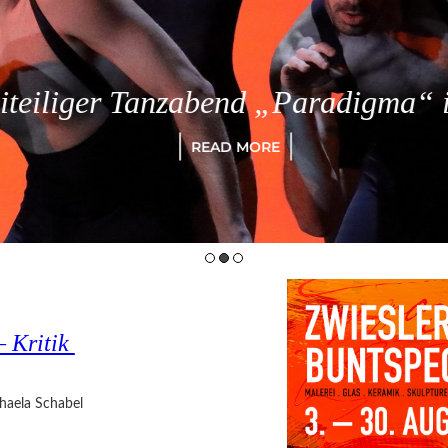
eiliger Tanzabend „Paradigma“ in
READ MORE
– Kritik
haela Schabel