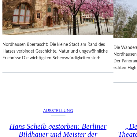
G
R
Ö
SS
T
E
Nordhausen überrascht: Die kleine Stadt am Rand des
K
Die Wander
Harzes verbindet Geschichte, Natur und ungewöhnliche
U
Nordhausen 
Erlebnisse.Die wichtigsten Sehenswürdigkeiten sind:…
N
Der Panoram
S
echten High
T
M
E
S
S
E
AUSSTELLUNG
M
I
Hans Scheib gestorben: Berliner
„De
T
Bildhauer und Meister der
Theat
T