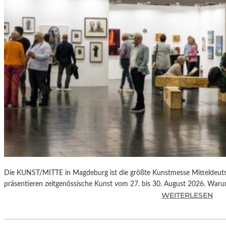
E
N
“
–
K
R
I
T
I
K
Die KUNST/MITTE in Magdeburg ist die größte Kunstmesse Mitteldeuts
präsentieren zeitgenössische Kunst vom 27. bis 30. August 2026. Waru
:
WEITERLESEN
K
U