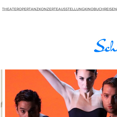
THEATER
OPER
TANZ
KONZERTE
AUSSTELLUNG
KINO
BUCH
REISEN