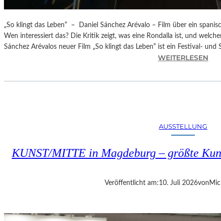
„So klingt das Leben“ – Daniel Sánchez Arévalo – Film über ein spanisch
Wen interessiert das? Die Kritik zeigt, was eine Rondalla ist, und wel
Sánchez Arévalos neuer Film „So klingt das Leben“ ist ein Festival- und
:
WEITERLESEN
„
S
O
K
L
I
AUSSTELLUNG
N
G
KUNST/MITTE in Magdeburg – größte Kuns
T
D
A
Veröffentlicht am:
10. Juli 2026
von
Mic
S
L
E
B