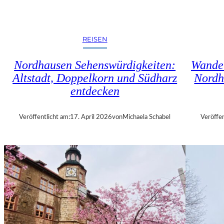
N
S
T
/
REISEN
M
I
Nordhausen Sehenswürdigkeiten:
Wander
T
Altstadt, Doppelkorn und Südharz
Nordh
T
entdecken
E
I
N
Veröffentlicht am:
17. April 2026
von
Michaela Schabel
Veröffen
M
A
G
D
E
B
U
R
G
–