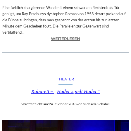
T
A
Eine farblich chargierende Wand mit einem schwarzen Rechteck als Tür
T
genügt, um Ray Bradburys dystophen Roman von 1953 derart packend auf
I
die Bühne zu bringen, dass man gespannt von der ersten bis zur letzten
O
Minute dem Geschehen folgt. Die Parallelen zur Gegenwart sind
N
verblüffend…
:
S
WEITERLESEN
L
S
A
T
N
Ü
D
C
S
K
H
„
THEATER
U
U
T
N
Kabarett – „Hader spielt Hader“
–
D
R
A
Veröffentlicht am:
24. Oktober 2018
von
Michaela Schabel
A
L
Y
L
B
E
R
T
A
I