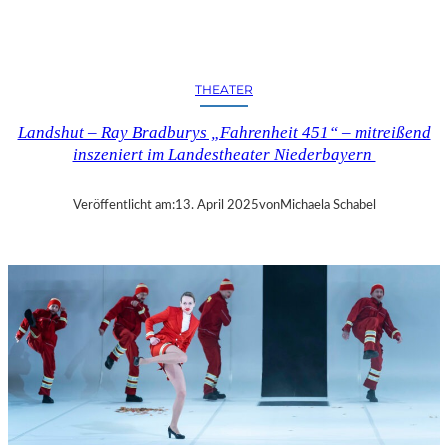
N
D
S
H
THEATER
U
T
Landshut – Ray Bradburys „Fahrenheit 451“ – mitreißend
–
inszeniert im Landestheater Niederbayern
T
H
O
Veröffentlicht am:
13. April 2025
von
Michaela Schabel
M
A
S
K
Ö
C
K
S
A
G
I