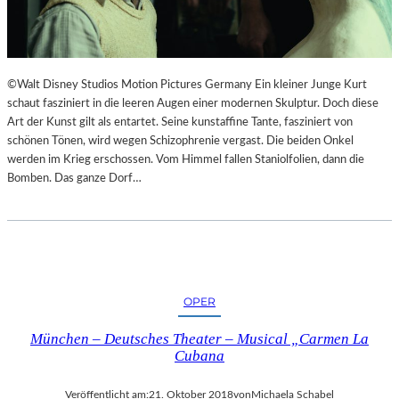
I
E
M
S
L
T
A
H
N
E
©Walt Disney Studios Motion Pictures Germany Ein kleiner Junge Kurt
D
A
schaut fasziniert in die leeren Augen einer modernen Skulptur. Doch diese
E
T
Art der Kunst gilt als entartet. Seine kunstaffine Tante, fasziniert von
S
E
schönen Tönen, wird wegen Schizophrenie vergast. Die beiden Onkel
T
R
werden im Krieg erschossen. Vom Himmel fallen Staniolfolien, dann die
H
Bomben. Das ganze Dorf…
E
A
T
E
R
N
OPER
I
E
München – Deutsches Theater – Musical „Carmen La
D
Cubana
E
R
Veröffentlicht am:
21. Oktober 2018
von
Michaela Schabel
B