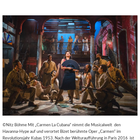
A
Y
E
R
N
©Nitz Böhme Mit „Carmen La Cubana“ nimmt die Musicalwelt den
Havanna-Hype auf und verortet Bizet berühmte Oper „Carmen“ im
Revolutionsjahr Kubas 1953. Nach der Welturaufführung in Paris 2016 ist