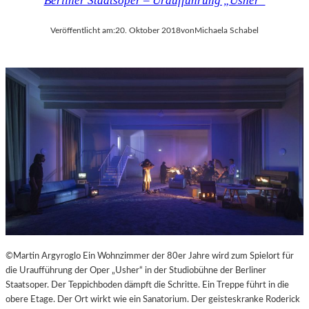
Berliner Staatsoper – Uraufführung „Usher“
Veröffentlicht am:
20. Oktober 2018
von
Michaela Schabel
©Martin Argyroglo Ein Wohnzimmer der 80er Jahre wird zum Spielort für
die Uraufführung der Oper „Usher“ in der Studiobühne der Berliner
Staatsoper. Der Teppichboden dämpft die Schritte. Ein Treppe führt in die
obere Etage. Der Ort wirkt wie ein Sanatorium. Der geisteskranke Roderick