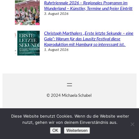
Ruhrtriennale 2026 – Regionales Programm im
Wunderland – Künstler, Termine und freier Eintritt
3. August 2026
Christoph Marthalers „Erste letzte Sekunde – eine
Gala“: Warum für das Lausitz Festival diese
Koproduktion mit Hamburg so interessant ist.
1. August 2026
© 2024 Michaela Schabel
Diese Website benutzt Cookies. Wenn du die Website weiter
nutzt, gehen wir von deinem Einverständnis aus.
OK
Weiterlesen