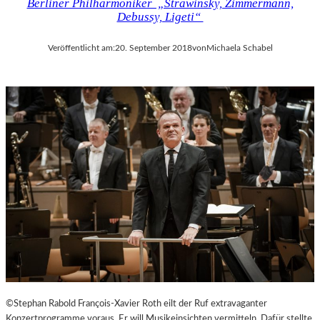
Berliner Philharmoniker „Strawinsky, Zimmermann,
Debussy, Ligeti“
Veröffentlicht am:
20. September 2018
von
Michaela Schabel
©Stephan Rabold François-Xavier Roth eilt der Ruf extravaganter
Konzertprogramme voraus. Er will Musikeinsichten vermitteln. Dafür stellte