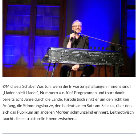
D
E
B
R
U
E
R
R
Y
U
S
F
„
E
F
N
A
“
H
I
R
N
E
D
N
E
©Michaela Schabel Was tun, wenn die Erwartungshaltungen immens sind?
H
N
„Hader spielt Hader“, Nummern aus fünf Programmen und tourt damit
E
L
bereits acht Jahre durch die Lande. Parodistisch ringt er um den richtigen
I
A
Anfang, die Stimmungskurve, den bedeutsamen Satz am Schluss, über den
T
N
sich das Publikum am anderen Morgen schmunzelnd erinnert. Leitmotivisch
4
D
taucht diese strukturelle Ebene zwischen…
5
S
1
H
“
U