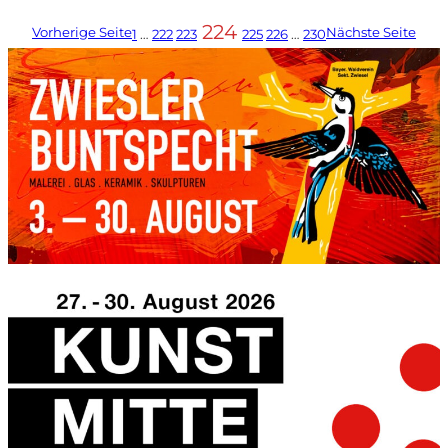
224
Vorherige Seite
Nächste Seite
1
…
222
223
225
226
…
230