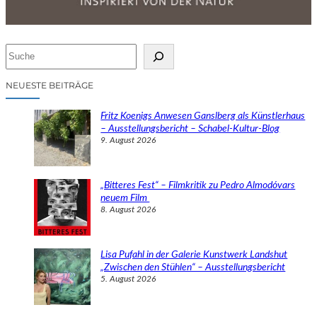
S
u
c
NEUESTE BEITRÄGE
h
e
Fritz Koenigs Anwesen Ganslberg als Künstlerhaus
n
– Ausstellungsbericht – Schabel-Kultur-Blog
9. August 2026
„Bitteres Fest“ – Filmkritik zu Pedro Almodóvars
neuem Film
8. August 2026
Lisa Pufahl in der Galerie Kunstwerk Landshut
„Zwischen den Stühlen“ – Ausstellungsbericht
5. August 2026