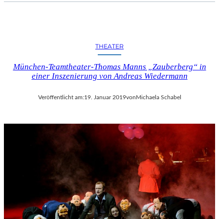
I
F
F
E
THEATER
L
T
München-Teamtheater-Thomas Manns „Zauberberg“ in
U
einer Inszenierung von Andreas Wiedermann
R
M
Veröffentlicht am:
19. Januar 2019
von
Michaela Schabel
“