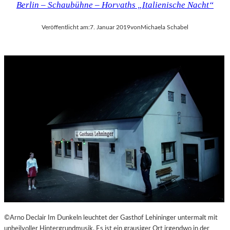
Berlin – Schaubühne – Horvaths „Italienische Nacht“
Veröffentlicht am:
7. Januar 2019
von
Michaela Schabel
©Arno Declair Im Dunkeln leuchtet der Gasthof Lehininger untermalt mit
unheilvoller Hintergrundmusik. Es ist ein grausiger Ort irgendwo in der