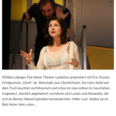
E
J
I
U
T
B
-
I
A
L
G
Ä
E
U
N
M
T
E
N
–
J
A
G
©Hilda Lobinger Das kleine Theater Landshut präsentiert mit Éric Assous
D
Erfolgsstück „Glück“ als Botschaft zum Glücklichsein. Ein roter Apfel auf
U
dem Tisch leuchtet verführerisch und schon ist man mitten im Geschehen.
M
Ungeniert, ziemlich angeheitert verführen sich Louise und Alexandre, die
D
sich an diesem Abend irgendwo kennenlernten. Voller Lust landen sie im
E
Bett hinter dem roten…
N
E