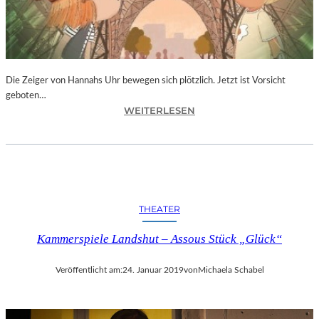
T
I
V
A
L
F
Die Zeiger von Hannahs Uhr bewegen sich plötzlich. Jetzt ist Vorsicht
E
geboten…
I
:
WEITERLESEN
E
S
R
.
T
J
4
.
0
K
-
I
THEATER
J
N
Ä
G
Kammerspiele Landshut – Assous Stück „Glück“
H
„
R
D
I
Veröffentlicht am:
24. Januar 2019
von
Michaela Schabel
I
G
E
E
Z
S