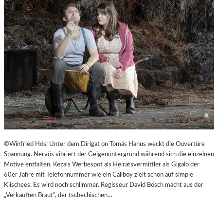
©Winfried Hösl Unter dem Dirigat on Tomás Hanus weckt die Ouvertüre
Spannung. Nervös vibriert der Geigenuntergrund während sich die einzelnen
Motive entfalten. Kezals Werbespot als Heiratsvermittler als Gigalo der
60er Jahre mit Telefonnummer wie ein Callboy zielt schon auf simple
Klischees. Es wird noch schlimmer. Regisseur David Bösch macht aus der
„Verkauften Braut“, der tschechischen…