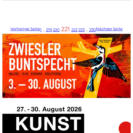
221
Vorherige Seite
Nächste Seite
1
…
219
220
222
223
…
230