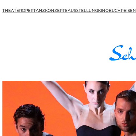
THEATER
OPER
TANZ
KONZERTE
AUSSTELLUNG
KINO
BUCH
REISEN