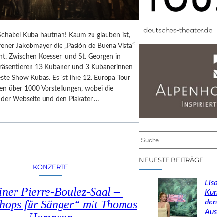
chabel Kuba hautnah! Kaum zu glauben ist,
fener Jakobmayer die „Pasión de Buena Vista“
ht. Zwischen Koessen und St. Georgen in
präsentieren 13 Kubaner und 3 Kubanerinnen
ste Show Kubas. Es ist ihre 12. Europa-Tour
en über 1000 Vorstellungen, wobei die
f der Webseite und den Plakaten…
S
u
c
NEUESTE BEITRÄGE
KONZERTE
h
e
Lisa
iner Pierre-Boulez-Saal –
n
Kun
den
hops für Sänger“ mit Thomas
Aus