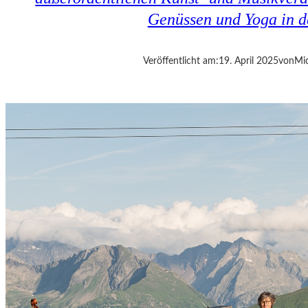
E
Genüssen und Yoga in d
S
I
S
Veröffentlicht am:
19. April 2025
von
Mic
T
D
A
S
,
W
A
S
E
S
I
S
T
“
–
A