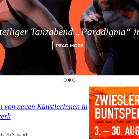
eiliger Tanzabend „Paradigma“ in
READ MORE
en von neuen KünstlerInnen in
werk
haela Schabel