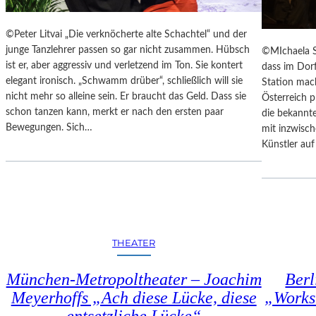
U
K
N
T
©Peter Litvai „Die verknöcherte alte Schachtel“ und der
S
E
junge Tanzlehrer passen so gar nicht zusammen. Hübsch
©MIchaela S
T
T
ist er, aber aggressiv und verletzend im Ton. Sie kontert
dass im Dor
W
M
elegant ironisch. „Schwamm drüber“, schließlich will sie
Station mac
E
I
nicht mehr so alleine sein. Er braucht das Geld. Dass sie
Österreich 
R
T
schon tanzen kann, merkt er nach den ersten paar
die bekannte
K
S
Bewegungen. Sich…
mit inzwisch
C
Künstler au
H
Ö
N
S
T
E
M
THEATER
O
R
München-Metropoltheater – Joachim
Berl
T
Meyerhoffs „Ach diese Lücke, diese
„Works
Ö