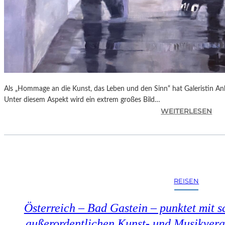
Als „Hommage an die Kunst, das Leben und den Sinn“ hat Galeristin Anke
Unter diesem Aspekt wird ein extrem großes Bild…
:
WEITERLESEN
L
A
N
D
S
H
REISEN
U
T
Österreich – Bad Gastein – punktet mit s
–
„
außerordentlichen Kunst- und Musikveran