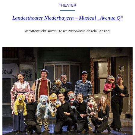
THEATER
Landestheater Niederbayern – Musical „Avenue Q“
Veröffentlicht am:
12. März 2019
von
Michaela Schabel