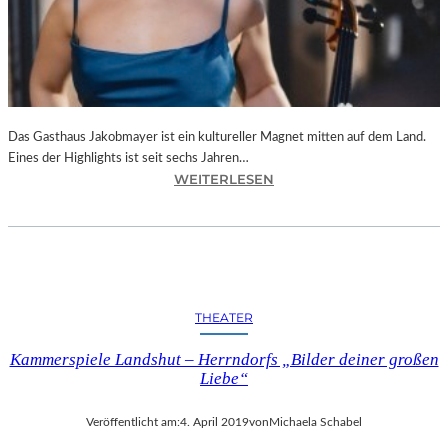
„
A
D
R
I
A
“
Das Gasthaus Jakobmayer ist ein kultureller Magnet mitten auf dem Land.
W
Eines der Highlights ist seit sechs Jahren…
:
A
WEITERLESEN
D
R
O
U
R
N
F
D
E
I
N
S
THEATER
–
T
„
K
Kammerspiele Landshut – Herrndorfs „Bilder deiner großen
6
U
Liebe“
.
L
I
T
Veröffentlicht am:
4. April 2019
von
Michaela Schabel
N