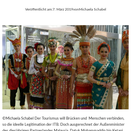
Veröffentlicht am:
7. März 2019
von
Michaela Schabel
©Michaela Schabel Der Tourismus will Brücken und Menschen verbinden,
so die ideelle Legitimation der ITB. Doch ausgerechnet der Außenminister
des diesjährigen Partnerlandes Malaysia, Datuk Mohammaddin bin Ketapi,