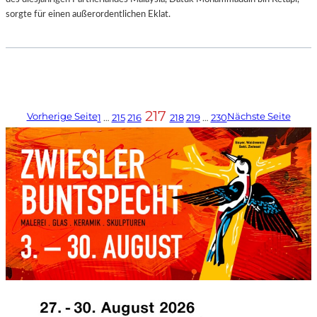
sorgte für einen außerordentlichen Eklat.
217
Vorherige Seite
Nächste Seite
1
…
215
216
218
219
…
230