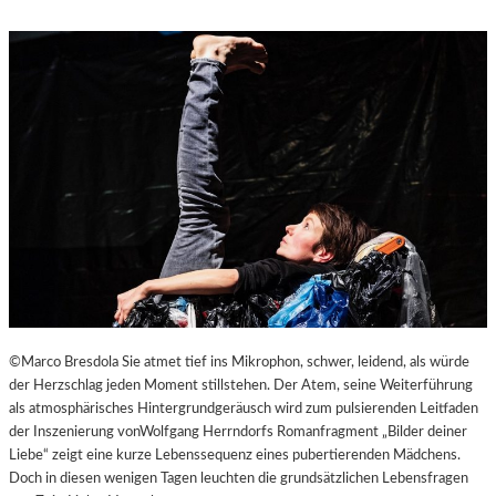
T
E
R
N
A
T
I
O
N
A
L
E
S
F
E
S
©Marco Bresdola Sie atmet tief ins Mikrophon, schwer, leidend, als würde
T
der Herzschlag jeden Moment stillstehen. Der Atem, seine Weiterführung
I
als atmosphärisches Hintergrundgeräusch wird zum pulsierenden Leitfaden
V
der Inszenierung vonWolfgang Herrndorfs Romanfragment „Bilder deiner
A
Liebe“ zeigt eine kurze Lebenssequenz eines pubertierenden Mädchens.
L
Doch in diesen wenigen Tagen leuchten die grundsätzlichen Lebensfragen
D