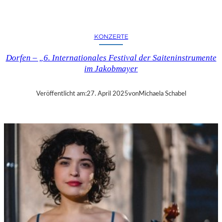
A
N
–
KONZERTE
D
A
Dorfen – „6. Internationales Festival der Saiteninstrumente
S
im Jakobmayer
J
U
G
Veröffentlicht am:
27. April 2025
von
Michaela Schabel
E
N
D
S
T
I
L
H
O
T
E
L