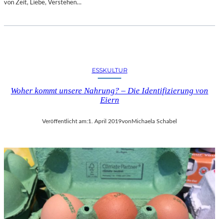
von Zeit, Liebe, Verstehen…
E
R
S
A
I
T
E
ESSKULTUR
N
Woher kommt unsere Nahrung? – Die Identifizierung von
I
Eiern
N
S
T
Veröffentlicht am:
1. April 2019
von
Michaela Schabel
R
U
M
E
N
T
E
I
M