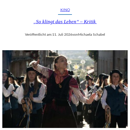
KINO
„So klingt das Leben“ – Kritik
Veröffentlicht am:
11. Juli 2026
von
Michaela Schabel