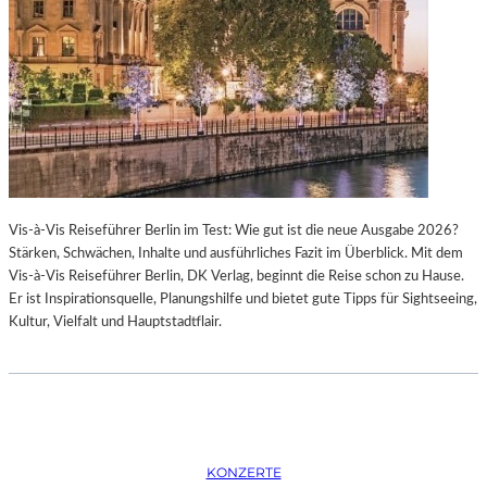
K
S
T
O
I
P
O
E
N
R
M
I
I
N
T
M
H
Ü
A
N
Vis-à-Vis Reiseführer Berlin im Test: Wie gut ist die neue Ausgabe 2026?
M
C
Stärken, Schwächen, Inhalte und ausführliches Fazit im Überblick. Mit dem
B
H
Vis-à-Vis Reiseführer Berlin, DK Verlag, beginnt die Reise schon zu Hause.
U
E
Er ist Inspirationsquelle, Planungshilfe und bietet gute Tipps für Sightseeing,
R
N
Kultur, Vielfalt und Hauptstadtflair.
G
–
S
O
O
P
I
E
N
R
T
N
E
F
KONZERTE
R
E