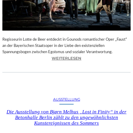
T
E
L
E
T
Z
T
Regisseurin Lotte de Beer entdeckt in Gounods romantischer Oper „Faust“
E
an der Bayerischen Staatsoper in der Liebe den existenziellen
S
Spannungsbogen zwischen Egoismus und sozialer Verantwortung.
E
:
WEITERLESEN
K
O
U
P
N
E
D
R
E
N
–
K
AUSSTELLUNG
E
R
I
I
Die Ausstellung von Bjørn Melhus „Lost in Finity“ in der
N
T
Betonhalle Berlin zählt zu den ungewöhnlichsten
E
I
Kunstereignissen des Sommers
G
K
A
–