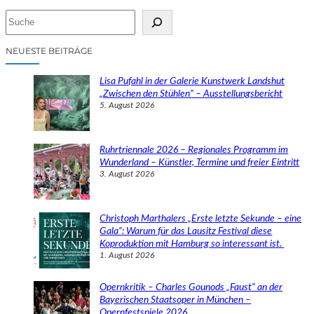
S
u
c
NEUESTE BEITRÄGE
h
e
Lisa Pufahl in der Galerie Kunstwerk Landshut
n
„Zwischen den Stühlen“ – Ausstellungsbericht
5. August 2026
Ruhrtriennale 2026 – Regionales Programm im
Wunderland – Künstler, Termine und freier Eintritt
3. August 2026
Christoph Marthalers „Erste letzte Sekunde – eine
Gala“: Warum für das Lausitz Festival diese
Koproduktion mit Hamburg so interessant ist.
1. August 2026
Opernkritik – Charles Gounods „Faust“ an der
Bayerischen Staatsoper in München –
Opernfestspiele 2026