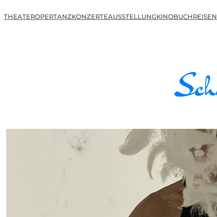
THEATER
OPER
TANZ
KONZERTE
AUSSTELLUNG
KINO
BUCH
REISEN