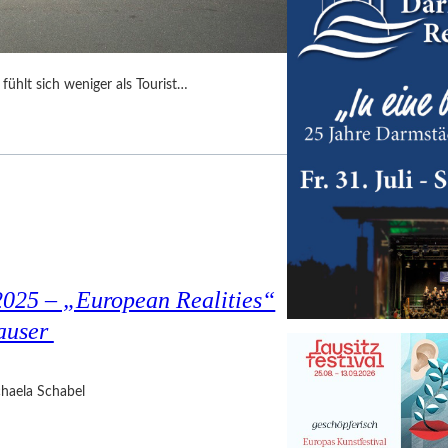
ühlt sich weniger als Tourist…
2025 – „European Realities“
auser
haela Schabel