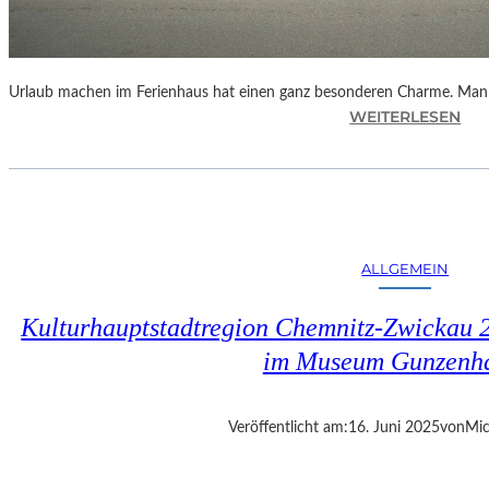
Urlaub machen im Ferienhaus hat einen ganz besonderen Charme. Man f
:
WEITERLESEN
W
O
S
I
N
D
ALLGEMEIN
D
I
Kulturhauptstadtregion Chemnitz-Zwickau 
E
B
im Museum Gunzenh
E
L
I
Veröffentlicht am:
16. Juni 2025
von
Mic
E
B