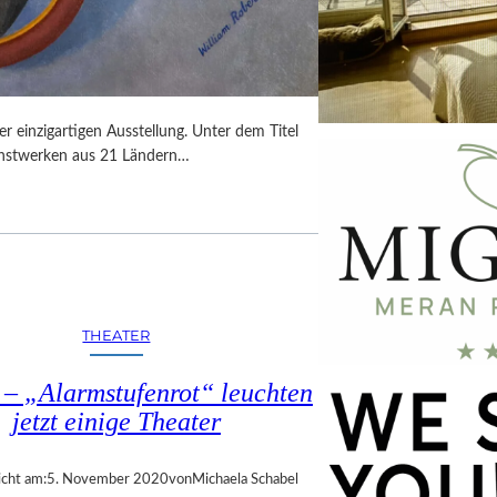
 einzigartigen Ausstellung. Unter dem Titel
unstwerken aus 21 Ländern…
THEATER
 – „Alarmstufenrot“ leuchten
jetzt einige Theater
icht am:
5. November 2020
von
Michaela Schabel