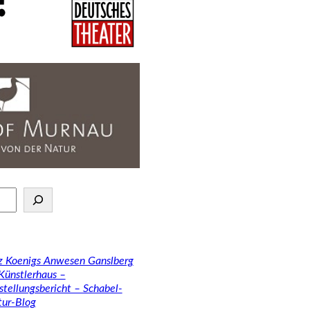
tz Koenigs Anwesen Ganslberg
 Künstlerhaus –
stellungsbericht – Schabel-
tur-Blog