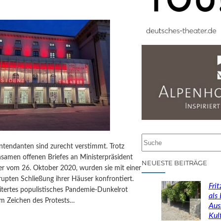
S
ntendanten sind zurecht verstimmt. Trotz
u
nsamen offenen Briefes an Ministerpräsident
c
NEUESTE BEITRÄGE
r vom 26. Oktober 2020, wurden sie mit einer
h
rupten Schließung ihrer Häuser konfrontiert.
e
Fri
itertes populistisches Pandemie-Dunkelrot
n
als
um Zeichen des Protests…
Aus
Kul