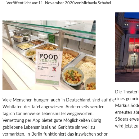
T
Veröffentlicht am:
11. November 2020
von
Michaela Schabel
A
D
T
R
E
G
I
O
N
C
H
E
M
Die Theateri
N
eines gemei
Viele Menschen hungern auch in Deutschland, sind auf die
I
Markus Söde
Wohltaten der Tafel angewiesen. Andererseits werden
T
erneuten ab
täglich tonnenweise Lebensmittel weggeworfen.
Z
Söders erwe
Vernetzung per App bietet gute Möglichkeiten übrig
-
wird jetzt z
gebliebene Lebensmittel und Gerichte sinnvoll zu
Z
vermarkten. In Berlin funktioniert das inzwischen schon
W