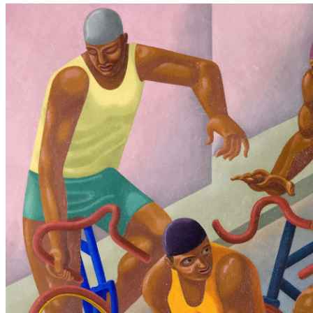
T
E
S
T
E
N
R
E
G
I
O
N
E
N
F
Ü
R
F
E
R