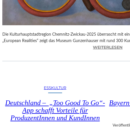
Die Kulturhauptstadtregion Chemnitz-Zwickau-2025 überrascht mit einer
„European Realities“ zeigt das Museum Gunzenhauser mit rund 300 K
:
WEITERLESEN
K
U
L
T
U
R
ESSKULTUR
H
A
Deutschland – „Too Good To Go“-
Bayern
U
App schafft Vorteile für
P
ProduzentInnen und KundInnen
T
S
Veröffentl