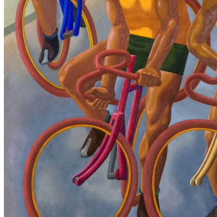
I
E
N
H
Ä
U
S
E
R
?