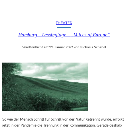
N
2
0
2
THEATER
6
Hamburg – Lessingtage – „Voices of Europe“
D
A
B
Veröffentlicht am:
22. Januar 2021
von
Michaela Schabel
E
I
Z
U
S
E
I
N
So wie der Mensch Schritt für Schritt von der Natur getrennt wurde, erfolgt
jetzt in der Pandemie die Trennung in der Kommunikation. Gerade deshalb