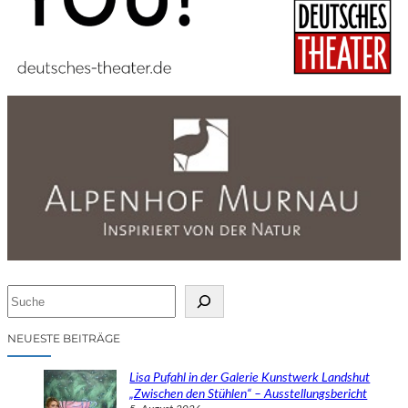
S
u
c
NEUESTE BEITRÄGE
h
e
Lisa Pufahl in der Galerie Kunstwerk Landshut
n
„Zwischen den Stühlen“ – Ausstellungsbericht