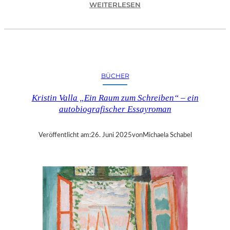
:
WEITERLESEN
S
A
L
Z
B
U
BÜCHER
R
G
Kristin Valla „Ein Raum zum Schreiben“ – ein
–
autobiografischer Essayroman
D
A
S
Veröffentlicht am:
26. Juni 2025
von
Michaela Schabel
E
D
U
C
A
T
I
O