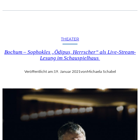
THEATER
Bochum – Sophokles „Ödipus, Herrscher“ als Live-Stream-
Lesung im Schauspielhaus
Veröffentlicht am:
19. Januar 2021
von
Michaela Schabel