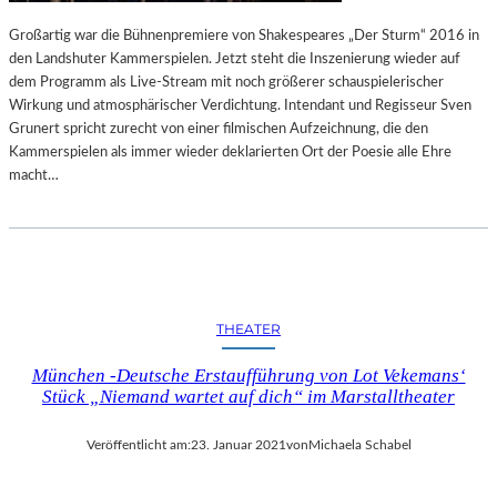
S
I
C
C
Großartig war die Bühnenpremiere von Shakespeares „Der Sturm“ 2016 in
H
H
den Landshuter Kammerspielen. Jetzt steht die Inszenierung wieder auf
R
T
dem Programm als Live-Stream mit noch größerer schauspielerischer
E
H
Wirkung und atmosphärischer Verdichtung. Intendant und Regisseur Sven
I
O
Grunert spricht zurecht von einer filmischen Aufzeichnung, die den
B
B
Kammerspielen als immer wieder deklarierten Ort der Poesie alle Ehre
E
B
macht…
N
Y
“
M
U
–
S
E
I
I
K
THEATER
N
E
A
R
München -Deutsche Erstaufführung von Lot Vekemans‘
U
I
Stück „Niemand wartet auf dich“ im Marstalltheater
T
N
O
N
Veröffentlicht am:
23. Januar 2021
von
Michaela Schabel
B
E
I
N