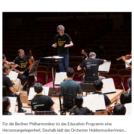
Für die Berliner Philharmoniker ist das Education-Programm eine
Herzensangelegen­heit. Deshalb lädt das Orchester HobbymusikerInnen…