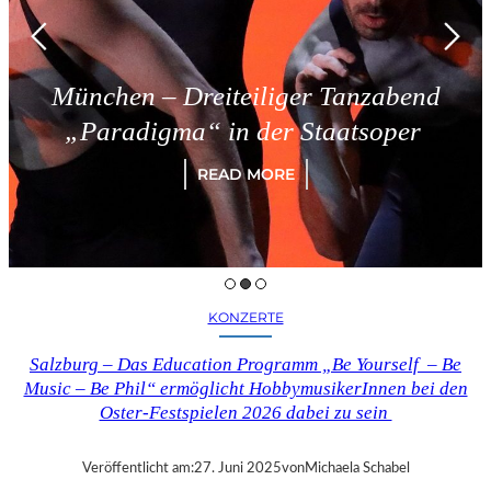
München – Dreiteiliger Tanzabend
„Paradigma“ in der Staatsoper
READ MORE
KONZERTE
Salzburg – Das Education Programm „Be Yourself – Be
Music – Be Phil“ ermöglicht HobbymusikerInnen bei den
Oster-Festspielen 2026 dabei zu sein
Veröffentlicht am:
27. Juni 2025
von
Michaela Schabel