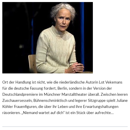
O
B
G
E
R
I
A
D
F
E
I
N
S
O
C
S
H
T
E
E
R
R
E
-
S
F
S
E
Ort der Handlung ist nicht, wie die niederländische Autorin Lot Vekemans
A
S
für die deutsche Fassung fordert, Berlin, sondern in der Version der
Y
T
Deutschlandpremiere im Münchner Marstalltheater überall. Zwischen leeren
R
S
Zuschauersesseln, Bühnenschminktisch und legerer Sitzgruppe spielt Juliane
O
P
Köhler Frauenfiguren, die über ihr Leben und ihre Erwartungshaltungen
M
I
räsonieren. „Niemand wartet auf dich“ ist ein Stück über aufrechte…
A
E
N
L
E