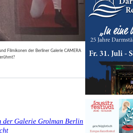
 und Filmikonen der Berliner Galerie CAMERA
berühmt?
n der Galerie Grolman Berlin
cht