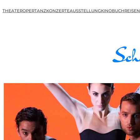
THEATER
OPER
TANZ
KONZERTE
AUSSTELLUNG
KINO
BUCH
REISEN