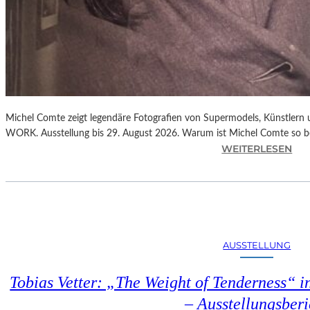
Michel Comte zeigt legendäre Fotografien von Supermodels, Künstlern
WORK. Ausstellung bis 29. August 2026. Warum ist Michel Comte so 
:
WEITERLESEN
„
M
I
C
H
E
AUSSTELLUNG
L
C
Tobias Vetter: „The Weight of Tenderness“ i
O
M
– Ausstellungsberi