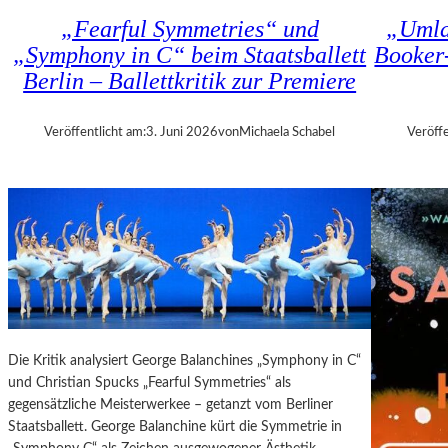
E
R
„Fearful Symmetries“ und
„Umla
T
I
„Symphony in C“ beim Staatsballett
Booker
T
E
Berlin – Ballettkritik zur Premiere
E
C
R
A
:
M
Veröffentlicht am:
3. Juni 2026
von
Michaela Schabel
Veröffe
„
E
T
R
H
A
E
W
W
O
E
R
I
K
G
(
H
2
T
0
Die Kritik analysiert George Balanchines „Symphony in C“
O
2
und Christian Spucks „Fearful Symmetries“ als
F
6
gegensätzliche Meisterwerkee – getanzt vom Berliner
T
)
Staatsballett. George Balanchine kürt die Symmetrie in
E
–