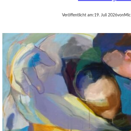
T
E
“
Veröffentlicht am:
19. Juli 2026
von
Mic
I
N
B
E
R
L
I
N
–
L
E
G
E
N
D
Ä
R
E