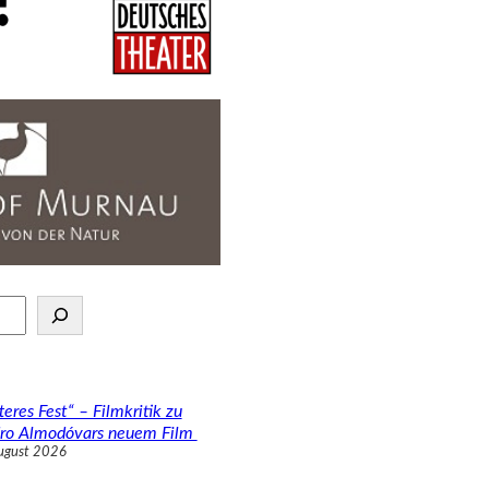
teres Fest“ – Filmkritik zu
ro Almodóvars neuem Film
ugust 2026