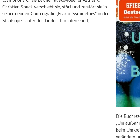
„Symphony C“ als Zeichen ausgewogener Ästhetik,
N
A
Christian Spuck verschiebt sie, stört und zerstört sie in
D
U
seiner neunen Choreografie „Fearful Symmetries“ in der
E
S
Staatsoper Unter den Linden. Ihn interessiert,…
R
S
N
T
E
E
S
L
S
L
“
U
I
N
N
G
D
S
E
B
R
E
G
R
A
I
L
C
Die Buchre
E
H
„Umlaufbahne
R
T
beim Umkrei
I
–
verändern u
E
S