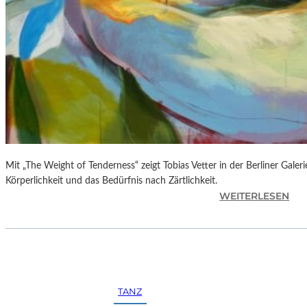
F
O
T
O
G
R
A
F
I
E
N
Mit „The Weight of Tenderness“ zeigt Tobias Vetter in der Berliner Gale
I
Körperlichkeit und das Bedürfnis nach Zärtlichkeit.
:
WEITERLESEN
N
T
D
O
E
B
R
I
G
A
A
S
L
TANZ
V
E