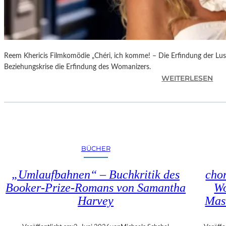
R
N
E
S
S
Reem Khericis Filmkomödie „Chéri, ich komme! – Die Erfindung der Lust
“
Beziehungskrise die Erfindung des Womanizers.
I
:
WEITERLESEN
N
„
D
C
E
H
R
É
G
R
A
I
L
BÜCHER
,
E
I
R
„Umlaufbahnen“ – Buchkritik des
chor
C
I
Booker-Prize-Romans von Samantha
Wo
H
E
Harvey
Mas
K
G
O
R
M
O