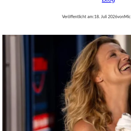
E
R
:
Veröffentlicht am:
18. Juli 2026
von
Mic
„
T
H
E
W
E
I
G
H
T
O
F
T
E
N
D
E