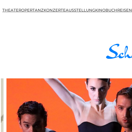
THEATER
OPER
TANZ
KONZERTE
AUSSTELLUNG
KINO
BUCH
REISEN