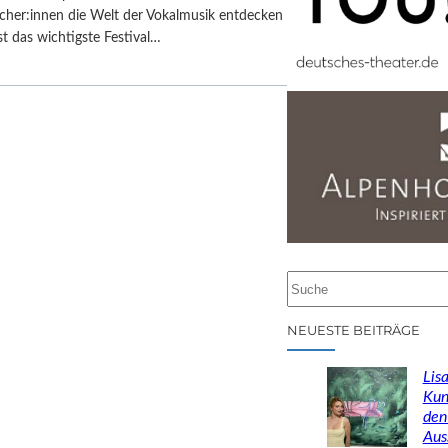
cher:innen die Welt der Vokalmusik entdecken
st das wichtigste Festival…
S
u
c
NEUESTE BEITRÄGE
h
e
Lisa
n
Kun
den
Aus