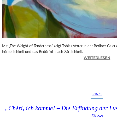
Mit „The Weight of Tenderness“ zeigt Tobias Vetter in der Berliner Gale
Körperlichkeit und das Bedürfnis nach Zärtlichkeit.
:
WEITERLESEN
T
O
B
I
A
S
KINO
V
E
„Chéri, ich komme! – Die Erfindung der Lus
T
T
Blog