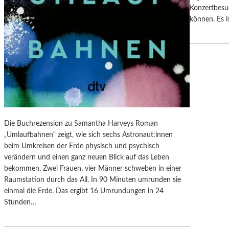
U
N
Konzertbesu
S
G
können. Es i
T
S
“
B
:
E
K
R
R
I
I
C
T
H
I
T
K
Die Buchrezension zu Samantha Harveys Roman
–
„Umlaufbahnen“ zeigt, wie sich sechs Astronaut:innen
S
beim Umkreisen der Erde physisch und psychisch
C
verändern und einen ganz neuen Blick auf das Leben
H
bekommen. Zwei Frauen, vier Männer schweben in einer
A
Raumstation durch das All. In 90 Minuten umrunden sie
B
einmal die Erde. Das ergibt 16 Umrundungen in 24
E
Stunden…
L
-
K