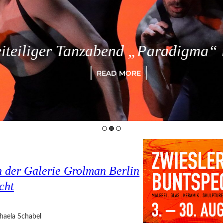
eiliger Tanzabend „Paradigma“ in
READ MORE
n der Galerie Grolman Berlin
cht
haela Schabel