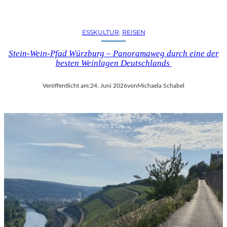
E
L
-
ESSKULTUR
, 
REISEN
K
U
Stein-Wein-Pfad Würzburg – Panoramaweg durch eine der
L
besten Weinlagen Deutschlands
T
U
Veröffentlicht am:
24. Juni 2026
von
Michaela Schabel
R
-
B
L
O
G