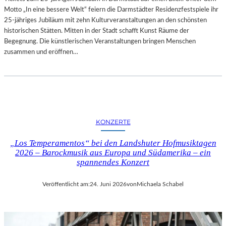
D
Motto „In eine bessere Welt“ feiern die Darmstädter Residenzfestspiele ihr
G
25-jähriges Jubiläum mit zehn Kulturveranstaltungen an den schönsten
A
historischen Stätten. Mitten in der Stadt schafft Kunst Räume der
L
Begegnung. Die künstlerischen Veranstaltungen bringen Menschen
E
zusammen und eröffnen…
R
I
E
B
E
R
KONZERTE
L
I
„Los Temperamentos“ bei den Landshuter Hofmusiktagen
N
2026 – Barockmusik aus Europa und Südamerika – ein
–
spannendes Konzert
A
U
Veröffentlicht am:
24. Juni 2026
von
Michaela Schabel
S
S
T
E