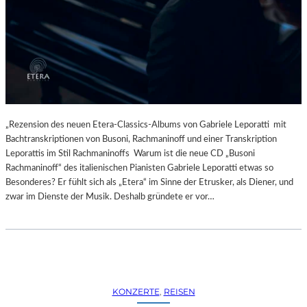
R
L
T
I
K
N
R
–
I
A
T
U
I
S
K
S
–
T
„Rezension des neuen Etera-Classics-Albums von Gabriele Leporatti mit
A
E
Bachtranskriptionen von Busoni, Rachmaninoff und einer Transkription
U
L
Leporattis im Stil Rachmaninoffs Warum ist die neue CD „Busoni
S
L
Rachmaninoff“ des italienischen Pianisten Gabriele Leporatti etwas so
B
U
Besonderes? Er fühlt sich als „Etera“ im Sinne der Etrusker, als Diener, und
L
N
zwar im Dienste der Musik. Deshalb gründete er vor…
I
G
C
„
K
D
A
O
U
U
F
B
KONZERTE
, 
REISEN
M
L