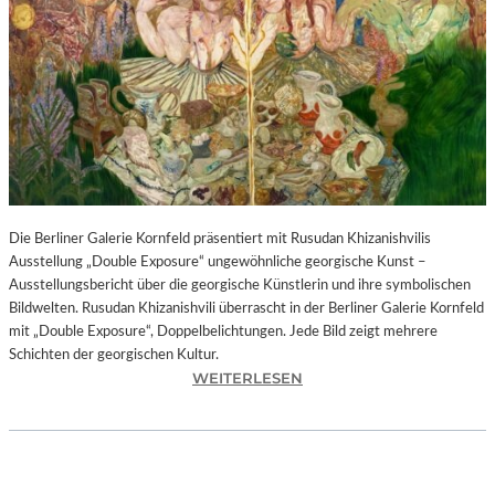
I
N
F
O
N
I
E
O
R
C
H
Die Berliner Galerie Kornfeld präsentiert mit Rusudan Khizanishvilis
E
Ausstellung „Double Exposure“ ungewöhnliche georgische Kunst –
S
Ausstellungsbericht über die georgische Künstlerin und ihre symbolischen
T
Bildwelten. Rusudan Khizanishvili überrascht in der Berliner Galerie Kornfeld
E
mit „Double Exposure“, Doppelbelichtungen. Jede Bild zeigt mehrere
R
Schichten der georgischen Kultur.
P
:
WEITERLESEN
I
R
E
U
T
S
R
U
O
D