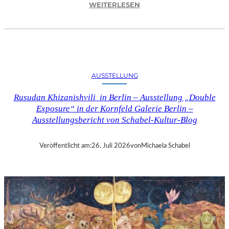
:
WEITERLESEN
C
H
R
I
S
T
AUSSTELLUNG
O
P
Rusudan Khizanishvili in Berlin – Ausstellung „Double
H
Exposure“ in der Kornfeld Galerie Berlin –
G
Ausstellungsbericht von Schabel-Kultur-Blog
O
L
D
Veröffentlicht am:
26. Juli 2026
von
Michaela Schabel
S
T
E
I
N
–
S