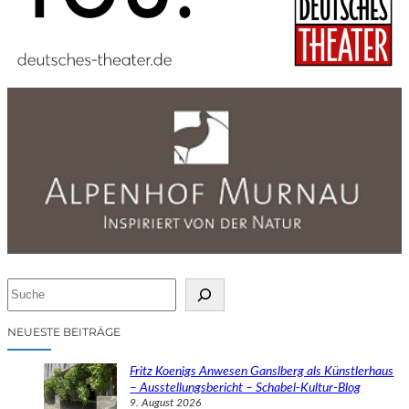
S
u
c
NEUESTE BEITRÄGE
h
e
Fritz Koenigs Anwesen Ganslberg als Künstlerhaus
n
– Ausstellungsbericht – Schabel-Kultur-Blog
9. August 2026