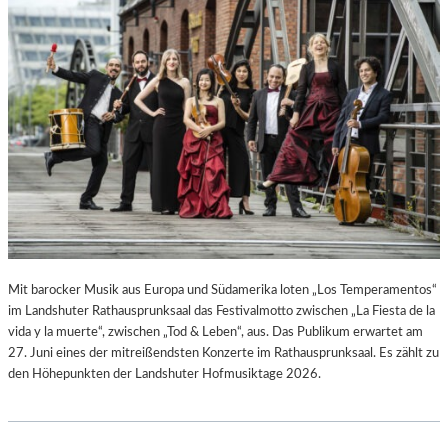
L
L
U
N
G
S
B
E
R
I
C
H
T
V
Mit barocker Musik aus Europa und Südamerika loten „Los Temperamentos“
O
im Landshuter Rathausprunksaal das Festivalmotto zwischen „La Fiesta de la
N
vida y la muerte“, zwischen „Tod & Leben“, aus. Das Publikum erwartet am
S
27. Juni eines der mitreißendsten Konzerte im Rathausprunksaal. Es zählt zu
C
den Höhepunkten der Landshuter Hofmusiktage 2026.
H
A
B