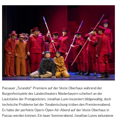
Passauer „Turandot“-Premiere auf der Veste Oberhaus während der
Burgenfestspiele des Landestheaters Niederbayern scheitert an der
Lautstärke der Protagonisten. Jonathan Lunn inszeniert bildgewaltig, doch
technische Probleme bei der Tonabmischung trüben den Premierenabend.
Es hätte der perfekte Opern-Open-Air-Abend auf der Veste Oberhaus in
Passau werden können. Ein lauer Sommerabend, Jonathan Lunns gelungene