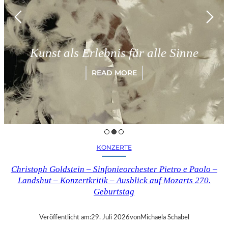
Kunst als Erlebnis für alle Sinne
READ MORE
KONZERTE
Christoph Goldstein – Sinfonieorchester Pietro e Paolo –
Landshut – Konzertkritik – Ausblick auf Mozarts 270.
Geburtstag
Veröffentlicht am:
29. Juli 2026
von
Michaela Schabel