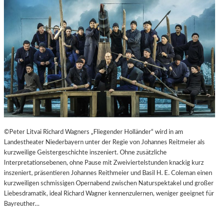
T
E
R
T
R
E
F
F
E
N
“
D
E
©Peter Litvai Richard Wagners „Fliegender Holländer“ wird in am
R
Landestheater Niederbayern unter der Regie von Johannes Reitmeier als
B
kurzweilige Geistergeschichte inszeniert. Ohne zusätzliche
E
Interpretationsebenen, ohne Pause mit Zweiviertelstunden knackig kurz
R
inszeniert, präsentieren Johannes Reithmeier und Basil H. E. Coleman einen
L
kurzweiligen schmissigen Opernabend zwischen Naturspektakel und großer
I
Liebesdramatik, ideal Richard Wagner kennenzulernen, weniger geeignet für
N
Bayreuther…
E