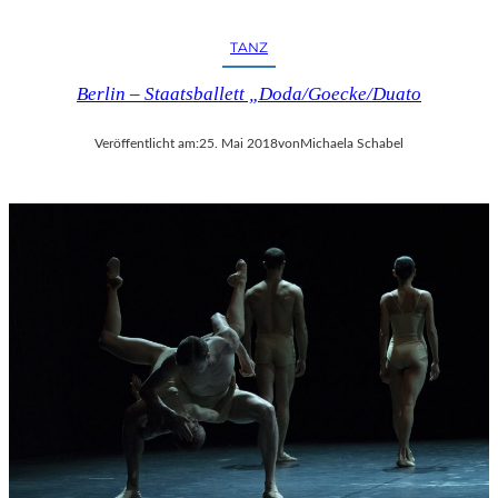
TANZ
Berlin – Staatsballett „Doda/Goecke/Duato
Veröffentlicht am:
25. Mai 2018
von
Michaela Schabel