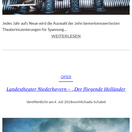
N
I
C
H
Jedes Jahr aufs Neue wird die Auswahl der zehn bemerkenswertesten
T
Theaterinszenierungen für Spannung…
W
:
WEITERLESEN
E
B
R
E
D
R
E
L
N
I
“
N
OPER
–
„
Landestheater Niederbayern – „Der fliegende Holländer
6
2
Veröffentlicht am:
4. Juli 2018
von
Michaela Schabel
.
T
H
E
A